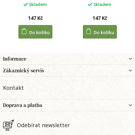
Skladem
Skladem
147 Kč
147 Kč
Do košíku
Do košíku
Z
Informace
á
p
Zákaznický servis
a
t
Kontakt
í
Doprava a platba
Odebírat newsletter