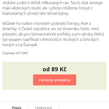
otokům a také k léčbě infikovaných ran. Na to však existuje
málo vědeckých studií, ale i přesto můžeme čerpat z
blahodárných účinků této léčivé byliny.
Můžete ho nalézt v horském podnebí Evropy, Asie a
Ameriky. V České republice ani na Slovensku hořec není
původní, ale pro farmaceutické potřeby a pro výrobu likérů
byl vysazen například v Krkonoších, Krušných a Orlických
horách a na Šumavě.
Doprava od 59Kč
od
89 Kč
Měrná
cena:
Varianty produktu
Popis
Hodnocení