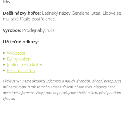
léky.
Další názvy hořce:
Latinský název Gentiana lutea. Lidově se
mu také říkalo postřelenec.
Výrobce:
Prodejnabylin.cz
Užitečné odkazy:
Wikipedia
Byliny kořen
Jehlice trnitá kořen
Kosatec kořen
I když se věnujeme aktualitě informací o našich výrobcích, výrobní předpisy se
průběžně mění, a tak se mohou měnit složení, obsah živin, alergeny nebo
dietetické informace. Vždy proto doporučujeme přečíst etiketu před použitím
výrobku.