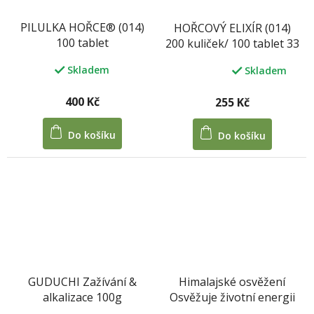
PILULKA HOŘCE® (014)
HOŘCOVÝ ELIXÍR (014)
100 tablet
200 kuliček/ 100 tablet 33
g
Skladem
Skladem
Průměrné
hodnocení
produktu
400 Kč
255 Kč
je
5,0
Do košíku
Do košíku
z
5
hvězdiček.
GUDUCHI Zažívání &
Himalajské osvěžení
alkalizace 100g
Osvěžuje životní energii
100g