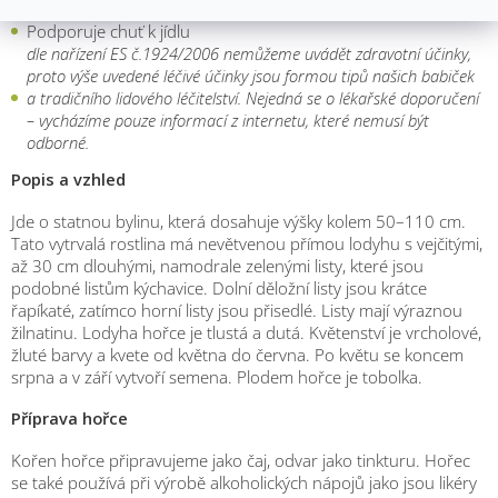
Normální činnost trávicí soustavy
Podporuje chuť k jídlu
dle nařízení ES č.1924/2006 nemůžeme uvádět zdravotní účinky,
proto výše uvedené léčivé účinky jsou formou tipů našich babiček
a tradičního lidového léčitelství. Nejedná se o lékařské doporučení
– vycházíme pouze informací z internetu, které nemusí být
odborné.
Popis a vzhled
Jde o statnou bylinu, která dosahuje výšky kolem 50–110 cm.
Tato vytrvalá rostlina má nevětvenou přímou lodyhu s vejčitými,
až 30 cm dlouhými, namodrale zelenými listy, které jsou
podobné listům kýchavice. Dolní děložní listy jsou krátce
řapíkaté, zatímco horní listy jsou přisedlé. Listy mají výraznou
žilnatinu. Lodyha hořce je tlustá a dutá. Květenství je vrcholové,
žluté barvy a kvete od května do června. Po květu se koncem
srpna a v září vytvoří semena. Plodem hořce je tobolka.
Příprava hořce
Kořen hořce připravujeme jako čaj, odvar jako tinkturu. Hořec
se také používá při výrobě alkoholických nápojů jako jsou likéry