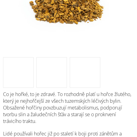
M
Co je hořké, to je zdravé. To rozhodně platí u hořce žlutého,
který je nejhořčejší ze všech tuzemských léčivých bylin.
Obsažené hořčiny povzbuzují metabolismus, podporují
tvorbu slin a žaludečních šťáv a starají se o prokrvení
trávicího traktu.
Lidé používali hořec již po staletí k boji proti zánětům a