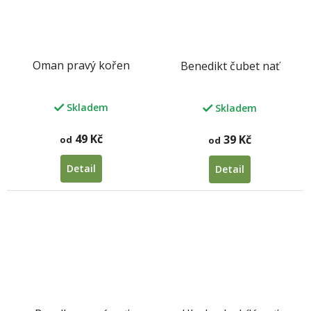
Oman pravý kořen
Benedikt čubet nať
Skladem
Skladem
49 Kč
39 Kč
od
od
Detail
Detail