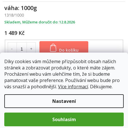
váha: 1000g
1318/1000
Skladem
12.8.2026
1 489 Kč
Do košíku
Díky cookies vám můžeme přizpůsobit obsah našich
stránek a zobrazovat produkty, o které máte zájem.
Procházení webu vám ulehčíme tím, že si budeme
Složení a účinné látky hořce
pamatovat vaše preference. Používání webu bude pro
Glykosidní hořčiny - amarogentin, gentiopikrin, gentiamarin.
vás snazší a pohodlnější.
Více informací
. Děkujeme.
Dále také silice, cukry, třísloviny, alkaloidy, terpeny, slizy, pektiny,
inulin a xanthony.
Nastavení
Účinky hořce
Celkový stav organismu
Souhlasím
Osvěžení těla