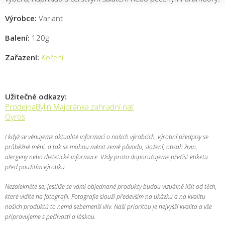
Výrobce:
Variant
Balení:
120g
Zařazení:
Koření
Užitečné odkazy:
ProdejnaBylin Majoránka zahradní nať
Gyros
I když se věnujeme aktualitě informací o našich výrobcích, výrobní předpisy se
průběžně mění, a tak se mohou měnit země původu, složení, obsah živin,
alergeny nebo dietetické informace. Vždy proto doporučujeme přečíst etiketu
před použitím výrobku.
Nezalekněte se, jestliže se vámi objednané produkty budou vizuálně lišit od těch,
které vidíte na fotografii. Fotografie slouží především na ukázku a na kvalitu
našich produktů to nemá sebemenší vliv. Naší prioritou je nejvyšší kvalita a vše
připravujeme s pečlivostí a láskou.