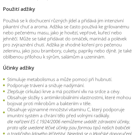
Použití adžiky
Používá se k dochucení různých jídel a přidává jim intenzivní
pikantní chuť a aroma. Adžika se často používá ke grilovanému
nebo pečenému masu, jako je hovězí, vepřové, kuřecí nebo
jehněčí. Může se také přidávat do omáček, marinád a polévek
pro zvýraznění chutí. Adžika je vhodné koření pro pečenou
zeleninu, jako jsou brambory, cukety, papriky nebo dýně. Je také
oblíbenou přílohou k sýrům, salámům a uzeninám.
Účinky adžiky
Stimuluje metabolismus a může pomoci při hubnutí.
Podporuje trávení a snižuje nadýmání.
Zlepšuje cirkulaci krve a má pozitivní vliv na srdce a cévy.
Obsahuje složky s antimikrobiálními vlastnostmi, které mohou
bojovat proti mikrobům a bakteriím v těle.
Obsahuje významné množství vitamínu C, který podporuje
imunitní systém a chrání tělo před volnými radikály.
dle nařízení ES č.1924/2006 nemůžeme uvádět zdravotní účinky,
proto výše uvedené léčivé účinky jsou formou tipů našich babiček
a tradičního lidového léčitelství. Nejedná se o lékařské doporučení