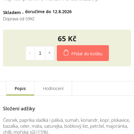
12.8.2026
Skladem
Doprava od 59Kč
65 Kč
Měrná
cena:
Přidat do košíku
Popis
Hodnocení
Složení adžiky
Česnek, paprika sladká i pálivá, sumah, koriandr, kopr, pískavice,
bazalka, celer, máta, saturejka, bobkový list, petržel, majoránka,
chilli, mořská sůl (15%).