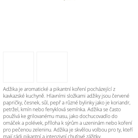
M
Adžika je aromatické a pikantní koření pocházející z
kavkazské kuchyně. Hlavními složkami adžiky jsou červené
papričky, česnek, sůl, pepř a různé bylinky jako je koriandr,
petržel, kmín nebo fenyklová semínka. Adžika se často
používá ke grilovanému masu, jako dochucovadlo do
omáček a polévek, příloha k sýrům a uzeninám nebo koření
pro pečenou zeleninu. Adžika je skvělou volbou pro ty, kteří
mají rádi pikantní a intenzivní chuťové zážitky.