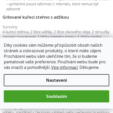
– vycházíme pouze informací z internetu, které nemusí být
odborné.
Grilované kuřecí stehno s adžikou
Suroviny:
4 kuřecí stehna,
2 lžíce adžiky,
2 lžíce olivového oleje,
2 stroužky
česneku (nasekané),
1 lžička mletého kmínu,
1 lžička sladké
papriky,
sůl a pepř podle chuti.
Díky cookies vám můžeme přizpůsobit obsah našich
stránek a zobrazovat produkty, o které máte zájem.
Předehřejte gril na střední teplotu. Ve velké misce smíchejte
Procházení webu vám ulehčíme tím, že si budeme
adžiku, olivový olej, nasekaný česnek, mletý kmín a sladkou
pamatovat vaše preference. Používání webu bude pro
papriku. Dobře promíchejte, dokud nevznikne hladká pasta.
Kuřecí stehna opláchněte a osušte papírovým ubrouskem.
vás snazší a pohodlnější.
Více informací
. Děkujeme.
Nařízněte je na několika místech, aby se koření lépe vstřebalo.
Stehna potřete připravenou adžikovou pastou z obou stran.
Nastavení
Osolte a opepřete kuřecí stehna podle své chuti. Položte stehna
na rozpálený gril a opékejte je přibližně 20-25 minut, obracejte
je pravidelně. Můžete je také grilovat na předehřáté pánvi.
Souhlasím
Během grilování stehna pravidelně potírejte zbývající adžikovou
pastou, aby se chuť a aroma dostaly dovnitř masa.
Podávejte grilovaná kuřecí stehna s přílohou podle vašeho
výběru, například s čerstvým salátem nebo pečenými brambory.