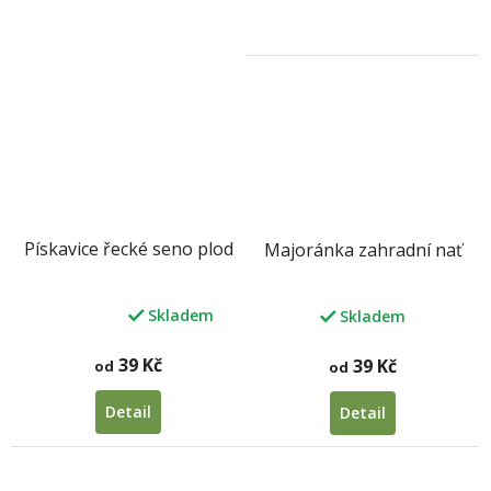
Pískavice řecké seno plod
Majoránka zahradní nať
Skladem
Skladem
Průměrné
hodnocení
produktu
39 Kč
39 Kč
od
od
je
5,0
Detail
Detail
z
5
hvězdiček.