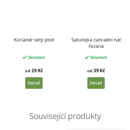
Koriandr setý plod
Saturejka zahradní nať
řezaná
Skladem
Skladem
29 Kč
39 Kč
od
od
Detail
Detail
Související produkty