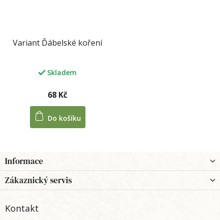
Variant Ďábelské koření
Skladem
68 Kč
Do košíku
Z
Informace
á
p
Zákaznický servis
a
t
Kontakt
í