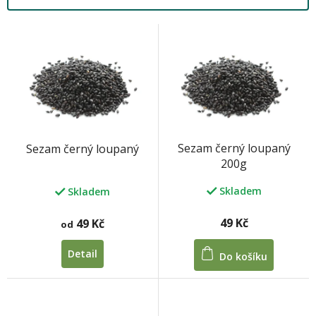
V
ý
p
i
s
M
p
r
o
Sezam černý loupaný
Sezam černý loupaný
d
200g
u
k
Skladem
Skladem
t
ů
49 Kč
49 Kč
od
Detail
Do košíku