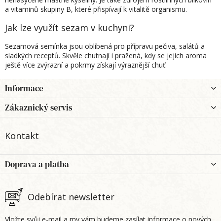
a vitaminů skupiny B, které přispívají k vitalitě organismu.
Jak lze využít sezam v kuchyni?
Sezamová semínka jsou oblíbená pro přípravu pečiva, salátů a
sladkých receptů. Skvěle chutnají i pražená, kdy se jejich aroma
ještě více zvýrazní a pokrmy získají výraznější chuť.
Z
Informace
á
p
Zákaznický servis
a
t
Kontakt
í
Doprava a platba
Odebírat newsletter
Vložte svůj e-mail a my vám budeme zasílat informace o nových