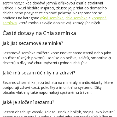
c
sezam recept
, kde dodává jemně oříškovou chuť a atraktivní
í
vzhled. Pokud hledáte inspiraci, zkuste jej přidat do domácího
p
chleba nebo posypat zeleninové pokrmy. Nezapomeňte se
r
podívat i na kategorie
dýně semínka
,
chia semínka
a
konopná
v
semínka
, které mohou skvěle doplnit váš zdravý jídelníček.
k
y
Časté dotazy na Chia semínka
v
ý
Jak jíst sezamová semínka?
p
i
Sezamová semínka můžete konzumovat samostatně nebo jako
s
součást různých pokrmů. Hodí se do pečiva, salátů, smoothie či
u
dezertů a díky své chuti zvýrazní i jednoduchá jídla.
Jaké má sezam účinky na zdraví?
Sezamová semínka jsou bohatá na minerály a antioxidanty, které
podporují zdraví kostí, pokožky a imunitního systému. Díky
obsahu vlákniny také napomáhají správnému trávení.
Jaké je složení sezamu?
Sezam obsahuje vápník, železo, zinek a hořčík, stejně jako kvalitní
nenasycené mastné kyseliny. Je také zdrojem rostlinných bílkovin