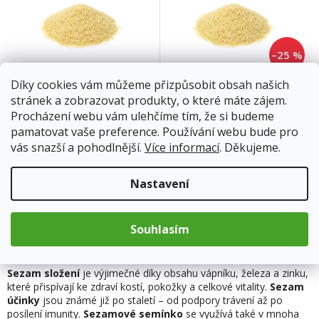
–25 %
Díky cookies vám můžeme přizpůsobit obsah našich
Sezam loupaný 200g
Sezam loupaný
stránek a zobrazovat produkty, o které máte zájem.
Procházení webu vám ulehčíme tím, že si budeme
pamatovat vaše preference. Používání webu bude pro
Skladem
Skladem
vás snazší a pohodlnější.
Více informací
. Děkujeme.
29 Kč
69 Kč
od
Nastavení
Detail
Do košíku
Souhlasím
4
položek celkem
O
v
l
Sezam složení
je výjimečné díky obsahu vápníku, železa a zinku,
á
které přispívají ke zdraví kostí, pokožky a celkové vitality.
Sezam
d
účinky
jsou známé již po staletí – od podpory trávení až po
a
posílení imunity.
Sezamové semínko
se využívá také v mnoha