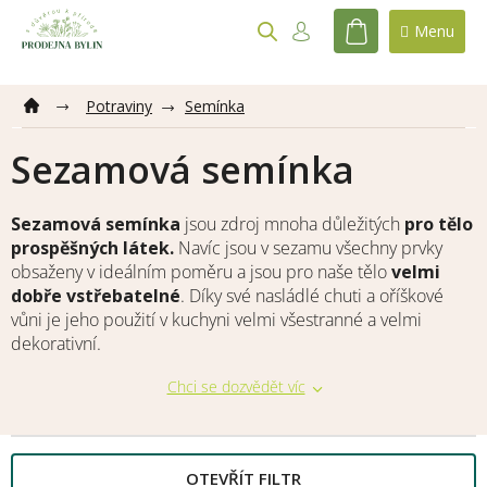
Přejít
na
NÁKUPNÍ
obsah
KOŠÍK
Potraviny
Semínka
Sezamová semínka
Sezamová semínka
jsou zdroj mnoha důležitých
pro tělo
prospěšných látek
.
Navíc jsou v sezamu všechny prvky
obsaženy v ideálním poměru a jsou pro naše tělo
velmi
dobře vstřebatelné
. Díky své nasládlé chuti a oříškové
vůni je jeho použití v kuchyni velmi všestranné a velmi
dekorativní.
Chci se dozvědět víc
OTEVŘÍT FILTR