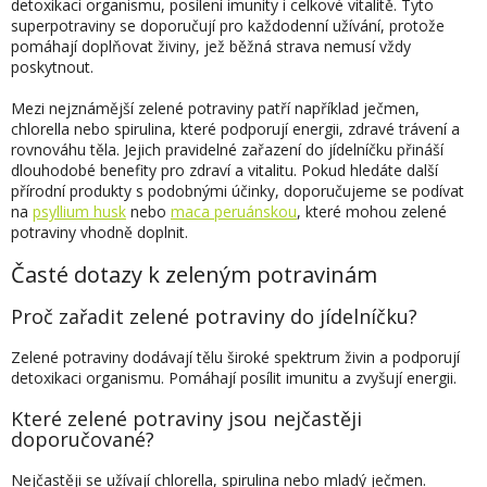
a
detoxikaci organismu, posílení imunity i celkové vitalitě. Tyto
c
superpotraviny se doporučují pro každodenní užívání, protože
í
pomáhají doplňovat živiny, jež běžná strava nemusí vždy
p
poskytnout.
r
v
Mezi nejznámější zelené potraviny patří například ječmen,
k
chlorella nebo spirulina, které podporují energii, zdravé trávení a
y
rovnováhu těla. Jejich pravidelné zařazení do jídelníčku přináší
v
dlouhodobé benefity pro zdraví a vitalitu. Pokud hledáte další
ý
přírodní produkty s podobnými účinky, doporučujeme se podívat
p
na
psyllium husk
nebo
maca peruánskou
, které mohou zelené
i
potraviny vhodně doplnit.
s
u
Časté dotazy k zeleným potravinám
Proč zařadit zelené potraviny do jídelníčku?
Zelené potraviny dodávají tělu široké spektrum živin a podporují
detoxikaci organismu. Pomáhají posílit imunitu a zvyšují energii.
Které zelené potraviny jsou nejčastěji
doporučované?
Nejčastěji se užívají chlorella, spirulina nebo mladý ječmen.