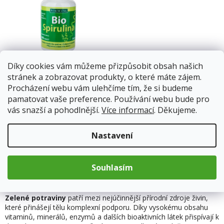
Díky cookies vám můžeme přizpůsobit obsah našich
Spirulina s vitaminem B12
stránek a zobrazovat produkty, o které máte zájem.
300 tablet × 500 mg BIO
Procházení webu vám ulehčíme tím, že si budeme
HEALTH LINK
Skladem
pamatovat vaše preference. Používání webu bude pro
vás snazší a pohodlnější.
Více informací
. Děkujeme.
315 Kč
Nastavení
Do košíku
Souhlasím
3
položek celkem
O
v
l
Zelené potraviny
patří mezi nejúčinnější přírodní zdroje živin,
á
které přinášejí tělu komplexní podporu. Díky vysokému obsahu
d
vitaminů, minerálů, enzymů a dalších bioaktivních látek přispívají k