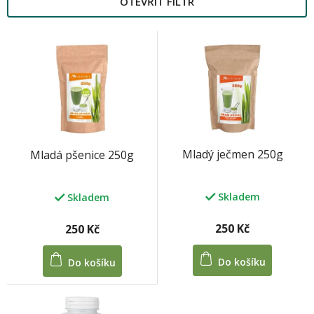
OTEVŘÍT FILTR
V
ý
p
i
M
s
p
r
o
Mladý ječmen 250g
Mladá pšenice 250g
d
u
k
Skladem
Skladem
t
ů
250 Kč
250 Kč
Do košíku
Do košíku