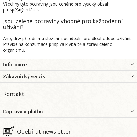
Všechny tyto potraviny jsou ceněné pro vysoký obsah
prospěšných látek.
Jsou zelené potraviny vhodné pro každodenní
užívání?
Ano, díky přírodnímu složení jsou ideální pro dlouhodobé užívání.
Pravidelná konzumace přispívá k vitalitě a zdraví celého
organismu.
Z
Informace
á
p
Zákaznický servis
a
t
Kontakt
í
Doprava a platba
Odebírat newsletter