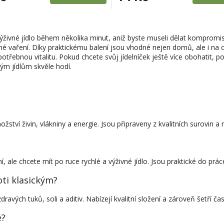
O
v
živné jídlo během několika minut, aniž byste museli dělat kompromis
l
hé vaření. Díky praktickému balení jsou vhodné nejen domů, ale i na 
á
otřebnou vitalitu. Pokud chcete svůj jídelníček ještě více obohatit, p
d
hlým jídlům skvěle hodí.
a
c
í
p
r
v
ství živin, vlákniny a energie. Jsou připraveny z kvalitních surovin a
k
y
v
ý
 ale chcete mít po ruce rychlé a výživné jídlo. Jsou praktické do prác
p
i
ti klasickým?
s
u
vých tuků, soli a aditiv. Nabízejí kvalitní složení a zároveň šetří čas 
é?