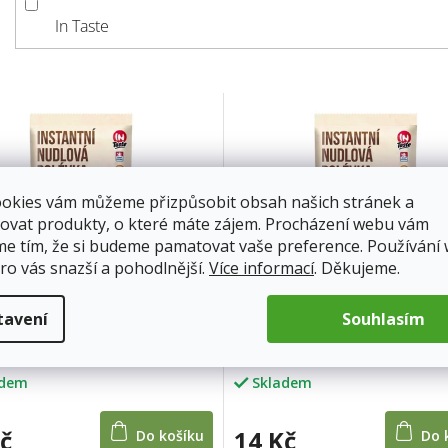
In Taste
ookies vám můžeme přizpůsobit obsah našich stránek a
ovat produkty, o které máte zájem. Procházení webu vám
me tím, že si budeme pamatovat vaše preference. Používání
ro vás snazší a pohodlnější.
Více informací
. Děkujeme.
tavení
Souhlasím
te nudlová polévka dýňová
In Taste nudlová polévka hř
67g
adem
Skladem
č
14 Kč
Do košíku
Do 