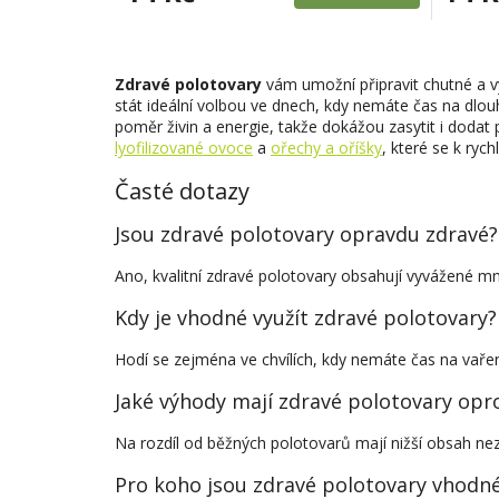
Zdravé polotovary
vám umožní připravit chutné a vý
stát ideální volbou ve dnech, kdy nemáte čas na dlou
poměr živin a energie, takže dokážou zasytit i dodat p
lyofilizované ovoce
a
ořechy a oříšky
, které se k ryc
Časté dotazy
Jsou zdravé polotovary opravdu zdravé?
Ano, kvalitní zdravé polotovary obsahují vyvážené množ
Kdy je vhodné využít zdravé polotovary?
Hodí se zejména ve chvílích, kdy nemáte čas na vaření,
Jaké výhody mají zdravé polotovary opro
Na rozdíl od běžných polotovarů mají nižší obsah nezdra
Pro koho jsou zdravé polotovary vhodn