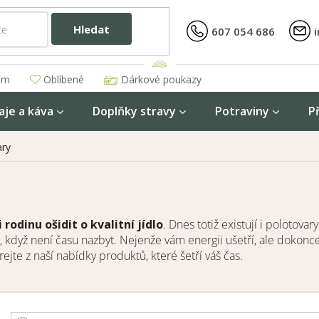
Hledat
607 054 686
am
Oblíbené
Dárkové poukazy
aje a káva
Doplňky stravy
Potraviny
P
ary
rodinu ošidit o kvalitní jídlo
. Dnes totiž existují i polotova
, když není času nazbyt. Nejenže vám energii ušetří, ale dokonce
írejte z naší nabídky produktů, které šetří váš čas.