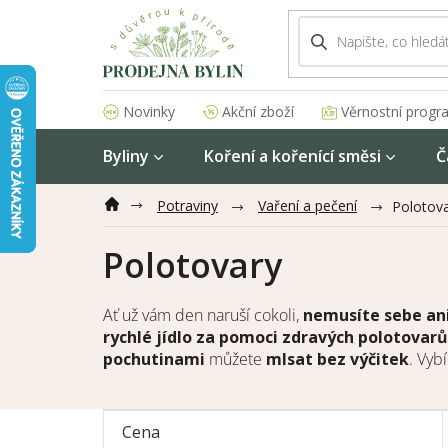
Přejít
na
obsah
Akční zboží
Věrnostní progr
Novinky
Byliny
Koření a kořenící směsi
Č
Potraviny
Vaření a pečení
Polotov
Polotovary
Ať už vám den naruší cokoli,
nemusíte sebe ani 
rychlé jídlo za pomoci zdravých polotovarů
pochutinami
můžete
mlsat bez výčitek
. Vyb
Cena