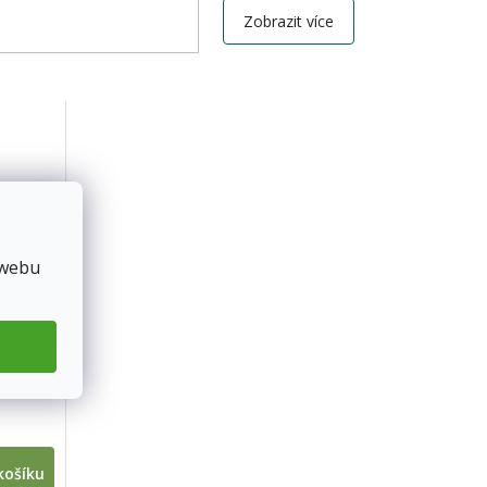
Zobrazit více
 webu
íbková
košíku