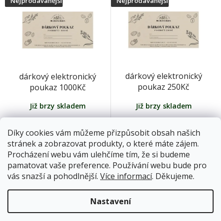
Nejprodávanější
Nejprodávanější
ý
p
i
s
p
r
M
o
dárkový elektronický
dárkový elektronický
d
poukaz 250Kč
poukaz 1000Kč
u
k
Již brzy skladem
Již brzy skladem
t
ů
250 Kč
1 000 Kč
Díky cookies vám můžeme přizpůsobit obsah našich
stránek a zobrazovat produkty, o které máte zájem.
Detail
Detail
Procházení webu vám ulehčíme tím, že si budeme
pamatovat vaše preference. Používání webu bude pro
vás snazší a pohodlnější.
Více informací
. Děkujeme.
Nejprodávanější
Nastavení