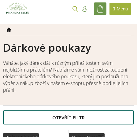
Přejít
na
NÁKUPNÍ
obsah
KOŠÍK
Dárkové poukazy
Váháte, jaký dárek dát k různým příležitostem svým
nejbližším a přátelům? Nabízíme vám možnost zakoupení
elektronického dárkového poukazu, který jim poslouží pro
výběr a nákup zboží v našem e-shopu, přesně podle jejich
přání.
OTEVŘÍT FILTR
V