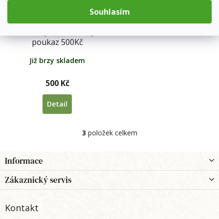
Souhlasím
dárkový elektronický
poukaz 500Kč
Již brzy skladem
500 Kč
Detail
3
položek celkem
O
v
l
Z
Informace
á
á
d
p
Zákaznický servis
a
a
c
t
í
Kontakt
í
p