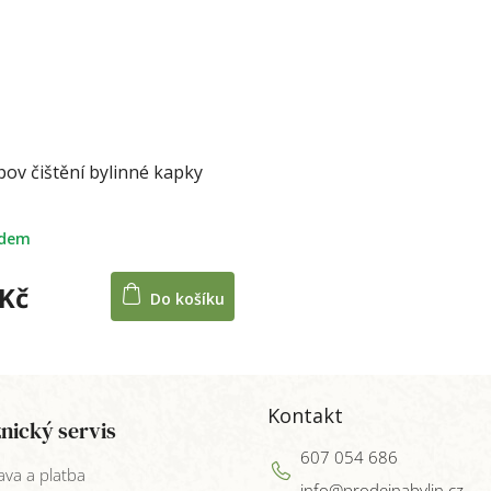
pov čištění bylinné kapky
adem
 Kč
Do košíku
Kontakt
nický servis
607 054 686
va a platba
info
@
prodejnabylin.cz