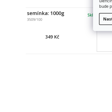
ulehčí
bude p
semínka: 1000g
Skladem
Nas
3509/100
349 Kč