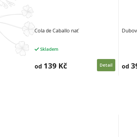
Cola de Caballo nať
Dubov
Skladem
Průměr
hodnoc
produkt
139 Kč
3
od
Detail
od
je
5,0
z
5
hvězdič