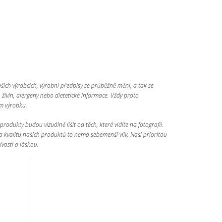
ašich výrobcích, výrobní předpisy se průběžně mění, a tak se
ivin, alergeny nebo dietetické informace. Vždy proto
ím výrobku.
rodukty budou vizuálně lišit od těch, které vidíte na fotografii.
a kvalitu našich produktů to nemá sebemenší vliv. Naší prioritou
ivostí a láskou.