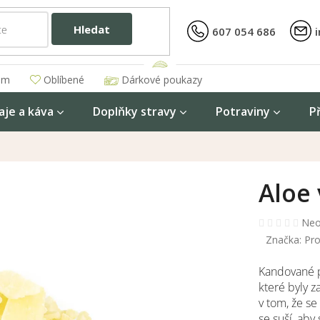
Hledat
607 054 686
am
Oblíbené
Dárkové poukazy
aje a káva
Doplňky stravy
Potraviny
P
Aloe 
Prů
Neo
hod
Značka:
Pro
pro
je
Kandované pl
0,0
které byly 
z
v tom, že se
5
hvěz
se suší, ab