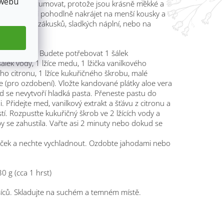
 webu
í přímo konzumovat, protože jsou krásně měkké a
akže se dají i pohodlně nakrájet na menší kousky a
urtů, müsli, zákusků, sladkých náplní, nebo na
era dezert
. Budete potřebovat 1 šálek
álek vody, 1 lžíce medu, 1 lžička vanilkového
ého citronu, 1 lžíce kukuřičného škrobu, malé
 (pro ozdobení). Vložte kandované plátky aloe vera
d se nevytvoří hladká pasta. Přeneste pastu do
 Přidejte med, vanilkový extrakt a šťávu z citronu a
í. Rozpusťte kukuřičný škrob ve 2 lžících vody a
by se zahustila. Vařte asi 2 minuty nebo dokud se
tiček a nechte vychladnout. Ozdobte jahodami nebo
0 g (cca 1 hrst)
íců. Skladujte na suchém a temném místě.