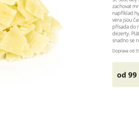
zachovat mno
například h
vera jsou ča
přísada do 
dezerty. Plá
snadno se 
Doprava od 5
od
99
Měrná
cena: