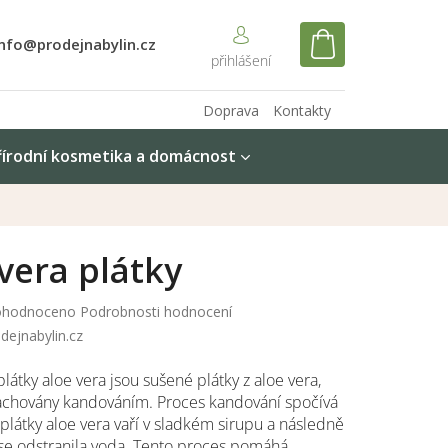
info@prodejnabylin.cz
NÁKUPNÍ
KOŠÍK
Doprava
Kontakty
řírodní kosmetika a domácnost
vera plátky
měrné
hodnoceno
Podrobnosti hodnocení
nocení
dejnabylin.cz
duktu
átky aloe vera jsou sušené plátky z aloe vera,
zachovány kandováním. Proces kandování spočívá
 plátky aloe vera vaří v sladkém sirupu a následně
diček.
y se odstranila voda. Tento proces pomáhá