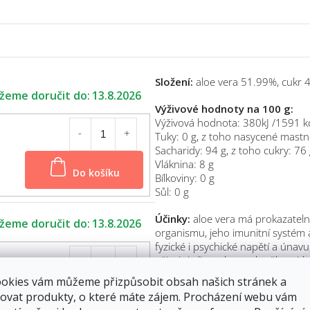
Složení:
aloe vera 51.99%, cukr
13.8.2026
Výživové hodnoty na 100 g:
Výživová hodnota: 380kJ /1591 k
Tuky: 0 g, z toho nasycené mastné
Sacharidy: 94 g, z toho cukry: 76
Vláknina: 8 g
Do košíku
Bílkoviny: 0 g
Sůl: 0 g
Účinky:
aloe vera má prokazatelně
13.8.2026
organismu, jeho imunitní systém
fyzické i psychické napětí a únav
příznivý vliv na kontrolu tělesn
hladinu cukru v krvi, podporuje 
ookies vám můžeme přizpůsobit obsah našich stránek a
pokožky a v neposlední řadě má př
Do košíku
ovat produkty, o které máte zájem. Procházení webu vám