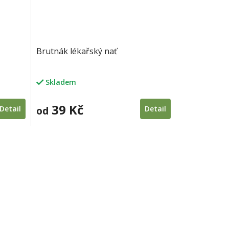
Brutnák lékařský nať
Skladem
39 Kč
Detail
od
Detail