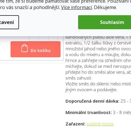
me tím, že si budeme pamatovat vaše preference. Používání
Použití:
kandované plátky se daj
ro vás snazší a pohodlnější.
Více informací
. Děkujeme.
vláčné. Jsou okolo 1 cm vysoké, t
ty pak použít do různých kaší, jog
13.8.2026
ozdobu dortů.
tavení
Souhlasím
Vyzkoušejte kandovaný aloe v
kandovaných plátků aloe vera, 1 š
extraktu, 1/2 šálku šťávy z čerstv
Do košíku
množství jahod nebo jiného ovoce
a vodu do mixéru a mixujte, doku
hrnce a zahřejte na středním ohni.
míchejte, dokud se med nerozpust
přidejte ho do směsi aloe vera, a
směs zahustí.
Vložte směs do sklenic nebo mis
jiným ovocem a podávejte.
Doporučená denní dávka:
25 - 3
Minimální trvanlivost:
3 - 8 měs
Zařazení:
sušené ovoce