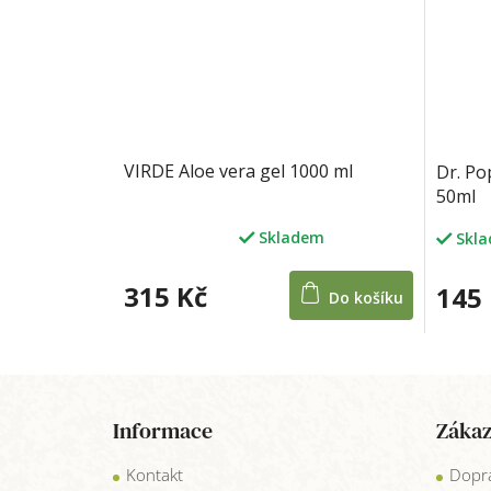
VIRDE Aloe vera gel 1000 ml
Dr. Po
50ml
Skladem
Skl
Průměrné
hodnocení
produktu
315 Kč
145
Do košíku
je
5,0
z
5
Z
hvězdiček.
á
Informace
Zákaz
p
a
Kontakt
Dopra
t