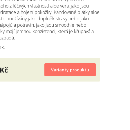
ho z léčivých vlastností aloe vera, jako jsou
ydratace a hojení pokožky. Kandované plátky aloe
sto používány jako doplněk stravy nebo jako
nápojů a potravin, jako jsou smoothie nebo
tky mají jemnou konzistenci, která je křupavá a
rozpadá.
9Kč
 Kč
Varianty produktu