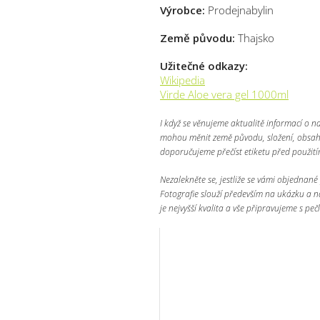
Výrobce:
Prodejnabylin
Země původu:
Thajsko
Užitečné odkazy:
Wikipedia
Virde Aloe vera gel 1000ml
I když se věnujeme aktualitě informací o n
mohou měnit země původu, složení, obsah ž
doporučujeme přečíst etiketu před použit
Nezalekněte se, jestliže se vámi objednané p
Fotografie slouží především na ukázku a n
je nejvyšší kvalita a vše připravujeme s pečl