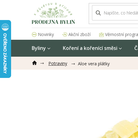
Přejít
na
obsah
Akční zboží
Věrnostní progr
Novinky
Byliny
Koření a kořenící směsi
Č
Potraviny
Aloe vera plátky