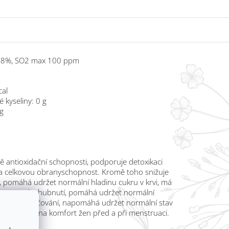
 48%, SO2 max 100 ppm
cal
 kyseliny: 0 g
 g
 antioxidační schopnosti, podporuje detoxikaci
 a celkovou obranyschopnost. Kromě toho snižuje
u, pomáhá udržet normální hladinu cukru v krvi, má
é hmotnosti a hubnutí, pomáhá udržet normální
správné vylučování, napomáhá udržet normální stav
íznivý vliv na komfort žen před a při menstruaci.