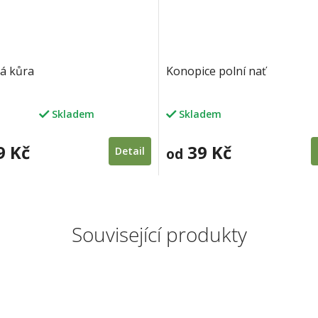
á kůra
Konopice polní nať
Skladem
Skladem
né
ení
u
9 Kč
39 Kč
Detail
od
ek.
Související produkty