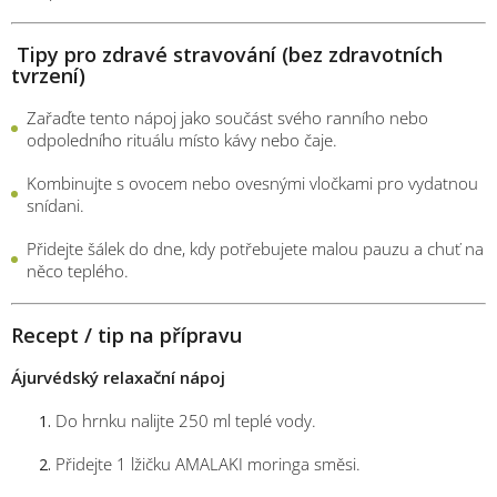
Tipy pro zdravé stravování (bez zdravotních
tvrzení)
Zařaďte tento nápoj jako součást svého ranního nebo
odpoledního rituálu místo kávy nebo čaje.
Kombinujte s ovocem nebo ovesnými vločkami pro vydatnou
snídani.
Přidejte šálek do dne, kdy potřebujete malou pauzu a chuť na
něco teplého.
Recept / tip na přípravu
Ájurvédský relaxační nápoj
Do hrnku nalijte 250 ml teplé vody.
Přidejte 1 lžičku AMALAKI moringa směsi.