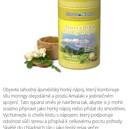
M
Objevte lahodný ájurvédský horký nápoj, který kombinuje
sílu moringy olejodárné a plodu Amalaki v jedinečném
spojení. Tato sypaná směs je navržena tak, abyste si ji mohli
snadno připravit jako horký nápoj nebo přidat do smoothies.
Vychutnejte si chvíle klidu s nápojem, který podporuje
odolnost vůči stresu a přispívá k celkovému pocitu pohody.
Skvělé do chladných rán i jako teplý relax večer.