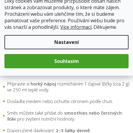
Díky cookies vám můžeme přizpůsobit obsah našich
Jednoduše rozmíchejte lžičku prášku ve vodě, přidejte med či
stránek a zobrazovat produkty, o které máte zájem.
citron podle chuti a dopřejte si teplý nápoj plný přírodních
Procházení webu vám ulehčíme tím, že si budeme
výživných složek.
pamatovat vaše preference. Používání webu bude pro
Ájurvéda zná Amalaki a moringu jako „superfoods“, které v sobě
vás snazší a pohodlnější.
Více informací
. Děkujeme.
nesou množství vitaminů a minerálů – ve své čisté formě tak
tvoří lahodný nápoj, který se hodí do vašeho každodenního
Nastavení
rituálu. Tento nápoj je stvořen pro všechny, kdo chtějí objevovat
nové příchutě inspirované tradičními recepturami a zároveň si
užívat kvalitní šálek teplého nápoje bez kompromisů.
Souhlasím
Způsoby použití
Připravte si
horký nápoj
rozmícháním 1 čajové lžičky (cca 2 g)
ve 250 ml teplé vody.
Doslaďte medem nebo ochuťte citronem podle chuti.
Směs můžete také přidat do
smoothies nebo čerstvých
šťáv
pro zvýšení nutriční hodnoty.
Doporučené dávkování:
2–3 šálky denně
.