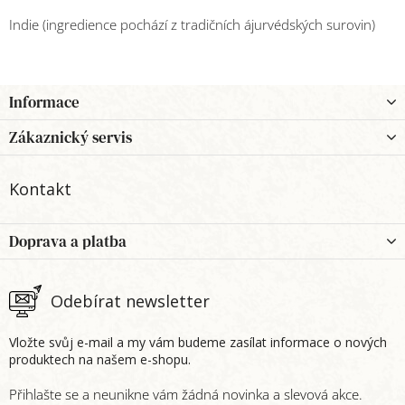
Indie (ingredience pochází z tradičních ájurvédských surovin)
Z
Informace
á
p
Zákaznický servis
a
t
Kontakt
í
Doprava a platba
Odebírat newsletter
Vložte svůj e-mail a my vám budeme zasílat informace o nových
produktech na našem e-shopu.