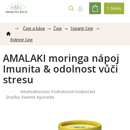
Přejít
na
NÁKUPNÍ
obsah
KOŠÍK
Čaje a káva
Čaje
Sypané čaje
Bylinné čaje
AMALAKI moringa nápoj
Imunita & odolnost vůči
stresu
Průměrné
Neohodnoceno
Podrobnosti hodnocení
hodnocení
Značka:
Everest Ayurveda
produktu
je
0,0
z
5
hvězdiček.