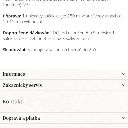
liquiritiae) 3%.
Příprava:
1 nálevový sáček zalijte 250 ml vroucí vody a nechte
10-15 min vyluhovat.
Doporučené dávkování:
Děti od ukončeného 9. měsíce 1
šálek za den. Děti od 3 let 2 až 3 šálky za den.
Skladování:
Skladujte v suchu při teplotě do 25˚C.
Z
Informace
á
p
Zákaznický servis
a
t
Kontakt
í
Doprava a platba