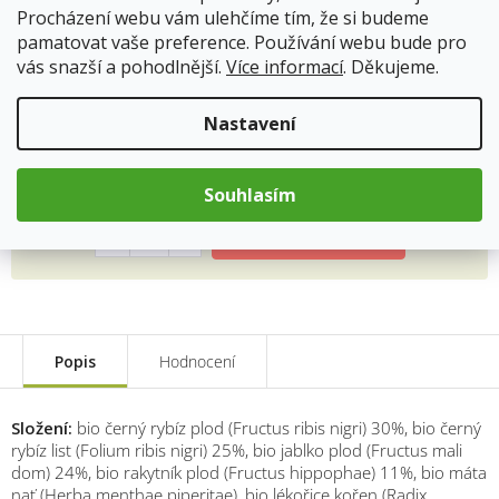
přispívá k osvěžení organismu, rakytník podporuje
Procházení webu vám ulehčíme tím, že si budeme
přirozenou obranyschopnost.
pamatovat vaše preference. Používání webu bude pro
vás snazší a pohodlnější.
Více informací
. Děkujeme.
12.8.2026
Skladem
Doprava od 59Kč
Nastavení
58 Kč
Souhlasím
Měrná
cena:
Přidat do košíku
Popis
Hodnocení
Složení:
bio černý rybíz plod (Fructus ribis nigri) 30%, bio černý
rybíz list (Folium ribis nigri) 25%, bio jablko plod (Fructus mali
dom) 24%, bio rakytník plod (Fructus hippophae) 11%, bio máta
nať (Herba menthae piperitae), bio lékořice kořen (Radix