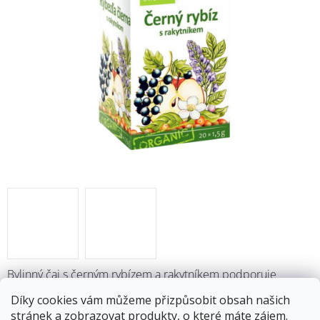
M
Bylinný čaj s černým rybízem a rakytníkem podporuje
přirozený imunitní systém dětí.
Čaj se užívá jako osvěžující
Díky cookies vám můžeme přizpůsobit obsah našich
nápoj pro každodenní doplnění pitného režimu. Černý rybíz
stránek a zobrazovat produkty, o které máte zájem.