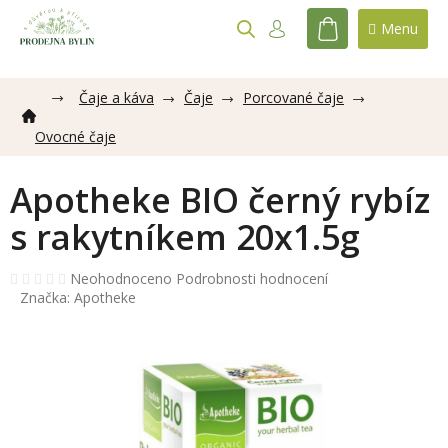
Přejít
na
NÁKUPNÍ
obsah
KOŠÍK
Čaje a káva
Čaje
Porcované čaje
Ovocné čaje
Apotheke BIO černý rybíz
s rakytníkem 20x1.5g
Průměrné
Neohodnoceno
Podrobnosti hodnocení
hodnocení
Značka:
Apotheke
produktu
je
0,0
z
5
hvězdiček.