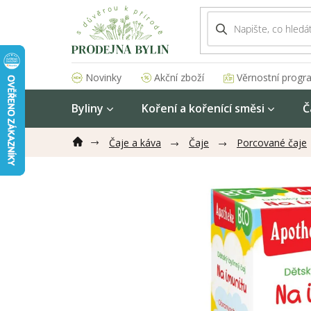
Přejít
na
obsah
Akční zboží
Věrnostní progr
Novinky
Byliny
Koření a kořenící směsi
Č
Čaje a káva
Čaje
Porcované čaje