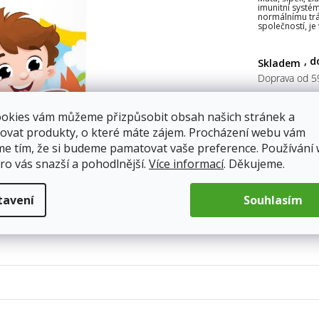
imunitní systé
5
normálnímu trá
hvěz
společností, j
Skladem
Doprava od 5
ookies vám můžeme přizpůsobit obsah našich stránek a
56 Kč
ovat produkty, o které máte zájem. Procházení webu vám
me tím, že si budeme pamatovat vaše preference. Používání
Měrná
ro vás snazší a pohodlnější.
Více informací
. Děkujeme.
cena:
tavení
Souhlasím