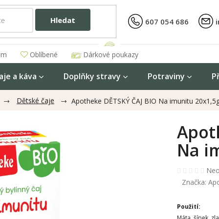
Hledat
607 054 686
am
Oblíbené
Dárkové poukazy
aje a káva
Doplňky stravy
Potraviny
P
Dětské čaje
Apotheke DĚTSKÝ ČAJ BIO Na imunitu 20x1,5
Apot
Na i
Prů
Neo
hod
Značka:
Ap
pro
je
Použití:
0,0
z
Máta, šípek, z