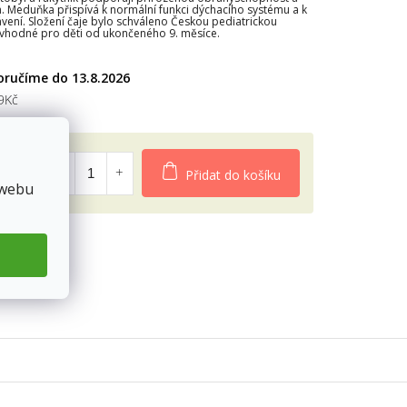
m. Meduňka přispívá k normální funkci dýchacího systému a k
vení. Složení čaje bylo schváleno Českou pediatrickou
diček.
e vhodné pro děti od ukončeného 9. měsíce.
13.8.2026
9Kč
Přidat do košíku
 webu