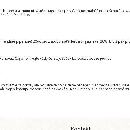
yschopnost a imunitní systém. Meduňka přispívá k normální funkci dýchacího sys
nčeného 9. měsíce.
enthae piperitae) 20%, bio zlatobýl nať (Herba virgaureae) 20%, bio šípek plod
yluhovat. Čaj připravujte vždy čerstvý. Sáček lze použít pouze jednou.
e.
ům z láhve savičkou, ale používejte co nejdříve hrneček. Nadměrné užívání čaje
0 ml). Nepřekračujte doporučené dávkování. Není určeno jako náhrada pestré st
Kontakt