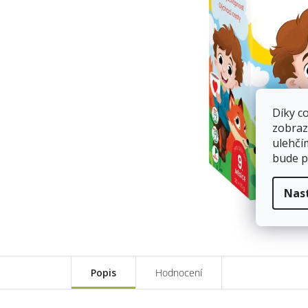
Díky c
zobraz
ulehčí
bude p
Nas
Popis
Hodnocení