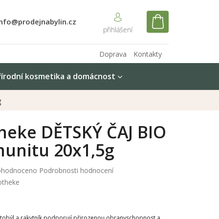
info@prodejnabylin.cz
NÁKUPNÍ
KOŠÍK
Doprava
Kontakty
řírodní kosmetika a domácnost
g
heke DĚTSKÝ ČAJ BIO
munitu 20x1,5g
měrné
hodnoceno
Podrobnosti hodnocení
nocení
otheke
duktu
latobýl a rakytník podporují přirozenou obranyschopnost a