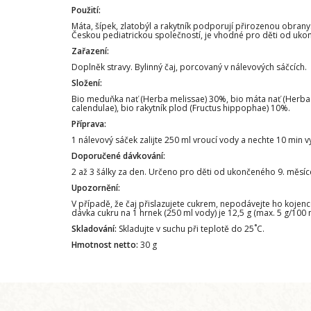
Použití:
Máta, šípek, zlatobýl a rakytník podporují přirozenou obran
Českou pediatrickou společností, je vhodné pro děti od uko
Zařazení:
Doplněk stravy. Bylinný čaj, porcovaný v nálevových sáčcích.
Složení:
Bio meduňka nať (Herba melissae) 30%, bio máta nať (Herba m
calendulae), bio rakytník plod (Fructus hippophae) 10%.
Příprava:
1 nálevový sáček zalijte 250 ml vroucí vody a nechte 10 min v
Doporučené dávkování:
2 až 3 šálky za den. Určeno pro děti od ukončeného 9. měsíc
Upozornění:
V případě, že čaj přislazujete cukrem, nepodávejte ho kojenc
dávka cukru na 1 hrnek (250 ml vody) je 12,5 g (max. 5 g/10
Skladování:
Skladujte v suchu při teplotě do 25˚C.
Hmotnost netto:
30 g
Z
á