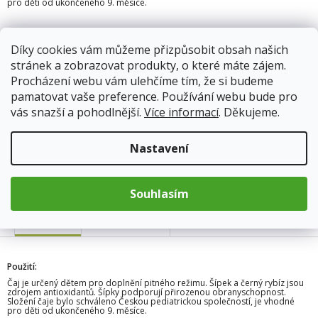
pro děti od ukončeného 9. měsíce.
13.8.2026
Skladem
Díky cookies vám můžeme přizpůsobit obsah našich
Doprava od 59Kč
stránek a zobrazovat produkty, o které máte zájem.
Procházení webu vám ulehčíme tím, že si budeme
pamatovat vaše preference. Používání webu bude pro
56 Kč
vás snazší a pohodlnější.
Více informací
. Děkujeme.
Měrná
cena:
Přidat do košíku
Nastavení
Souhlasím
Popis
Hodnocení
Použití:
Čaj je určený dětem pro doplnění pitného režimu. Šípek a černý rybíz jsou
zdrojem antioxidantů. Šípky podporují přirozenou obranyschopnost.
Složení čaje bylo schváleno Českou pediatrickou společností, je vhodné
pro děti od ukončeného 9. měsíce.