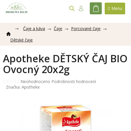
Přejít
na
NÁKUPNÍ
obsah
KOŠÍK
Čaje a káva
Čaje
Porcované čaje
Dětské čaje
Apotheke DĚTSKÝ ČAJ BIO
Ovocný 20x2g
Průměrné
Neohodnoceno
Podrobnosti hodnocení
hodnocení
Značka:
Apotheke
produktu
je
0,0
z
5
hvězdiček.