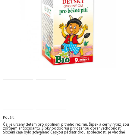
M
Použití:
Čaj je určený dětem pro doplnění pitného režimu. Šípek a černý rybíz jsou
zdrojem antioxidantů. Šípky podporují přirozenou obranyschopnost.
Složení čaje bylo schváleno Českou pediatrickou společností, je vhodné