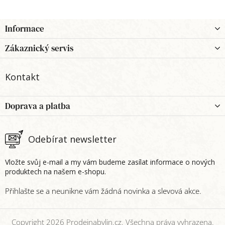
Z
Informace
á
p
Zákaznický servis
a
t
Kontakt
í
Doprava a platba
Odebírat newsletter
Vložte svůj e-mail a my vám budeme zasílat informace o nových
produktech na našem e-shopu.
Copyright 2026
Prodejnabylin.cz
. Všechna práva vyhrazena.