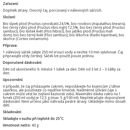
Zařazení:
Doplněk stravy. Ovocný čaj, porcovaný v nálevových sáčcích.
Složení:
Bio šípek plod (Fructus cynosbati) 24,5%, bio rooibos (Aspalathus linearis),
bio černý rybíz plod (Fructus ribis nigri) 12,5%, bio bez černý plod (Fructus
sambuci), bio ibišek květ (Flos hibisci), bio jablko plod (Fructus mali
dom), bio bez černý květ (Flos sambuci), bio lékořice (Radix liquiritiae), bio
skořice (Cortex cinnamomi).
Příprava:
1 nálevový sáček zalijte 250 ml vroucí vody a nechte 10 min vyluhovat. Čaj
připravujte vždy čerstvý. Sáček lze použít pouze jednou.
Doporučené dávkování:
Děti od ukončeného 9. měsíce 1 šálek za den. Děti od 3 let 2 – 3 šálky za
den.
Upozornění:
V případě, že čaj přislazujete cukrem, nepodávejte ho kojencům z láhve
savičkou, ale používejte co nejdříve hrneček. Nadměrné užívání čaje s
cukrem může vést ke zvýšení kazivosti zubů. Maximální dávka cukru na 1
hrnek (250 ml vody) je 12,5 g (max. 5 g/100 ml). Nepřekračujte doporučené
dávkování. Není určeno jako náhrada pestré stravy. Ukládejte mimo dosah
dětí.
Skladování:
Skladujte v suchu při teplotě do 25˚C.
Hmotnost netto:
40 g