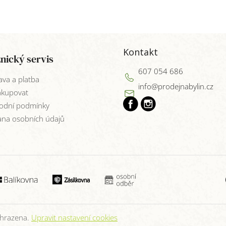
Kontakt
nický servis
607 054 686
va a platba
info
@
prodejnabylin.cz
akupovat
odní podmínky
na osobních údajů
yhrazena.
Upravit nastavení cookies