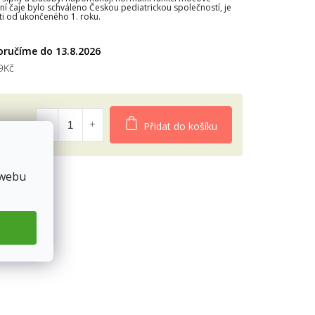
ní čaje bylo schváleno Českou pediatrickou společností, je
i od ukončeného 1. roku.
diček.
13.8.2026
9Kč
Přidat do košíku
 webu