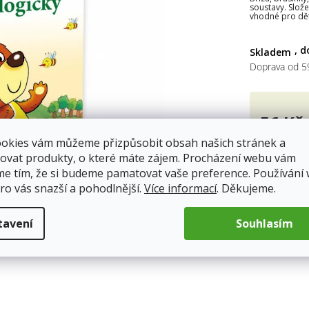
soustavy. Slože
5
vhodné pro dět
hvěz
Skladem
Doprava od 5
56 Kč
Měrná
ookies vám můžeme přizpůsobit obsah našich stránek a
cena:
ovat produkty, o které máte zájem. Procházení webu vám
me tím, že si budeme pamatovat vaše preference. Používání
ro vás snazší a pohodlnější.
Více informací
. Děkujeme.
tavení
Souhlasím