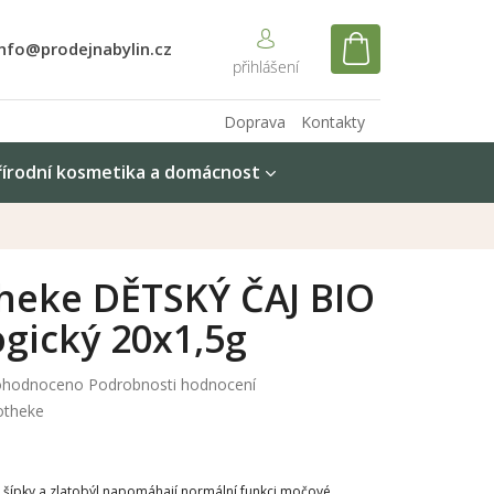
info@prodejnabylin.cz
NÁKUPNÍ
KOŠÍK
Doprava
Kontakty
řírodní kosmetika a domácnost
heke DĚTSKÝ ČAJ BIO
gický 20x1,5g
měrné
hodnoceno
Podrobnosti hodnocení
nocení
otheke
duktu
y, šípky a zlatobýl napomáhají normální funkci močové