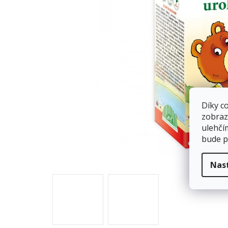
Díky c
zobraz
ulehčí
bude p
Nas