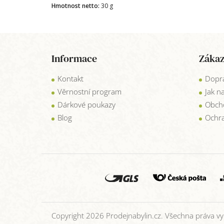
Hmotnost netto:
30 g
Z
á
Informace
Zákaz
p
a
Kontakt
Dopra
t
í
Věrnostní program
Jak n
Dárkové poukazy
Obch
Blog
Ochra
Copyright 2026
Prodejnabylin.cz
. Všechna práva v