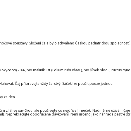
i močové soustavy. Složení čaje bylo schváleno Českou pediatrickou společností
s oxycocci) 20%, bio maliník list (Folium rubi idaei ), bio šípek plod (Fructus cy
yluhovat. Čaj připravujte vždy čerstvý. Sáček lze použít pouze jednou.
lky za den.
ům z láhve savičkou, ale používejte co nejdříve hrneček. Nadměrné užívání čaje
0 ml). Nepřekračujte doporučené dávkování. Není určeno jako náhrada pestré st