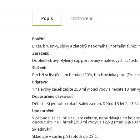
Popis
Hodnocení
Použití:
Bříza, brusinky, šípky a zlatobýl napomáhají normální funkc
Zařazení:
Doplněk stravy. Bylinný čaj, porcovaný v nálevových sáčcích.
Složení:
Bio bříza list (Folium betulae) 30%, bio brusinka plod (Fructu
Příprava:
1 nálevový sáček zalijte 250 ml vroucí vody a nechte 10 min v
Doporučené dávkování:
Děti starší jednoho roku 1 šálek za den. Děti od 3 let 2 – 3 šá
Upozornění:
V případě, že čaj přislazujete cukrem, nepodávejte ho kojenc
dávka cukru na 1 hrnek (250 ml vody) je 12,5 g (max. 5 g/10
Skladování:
Skladujte v suchu při teplotě do 25˚C.