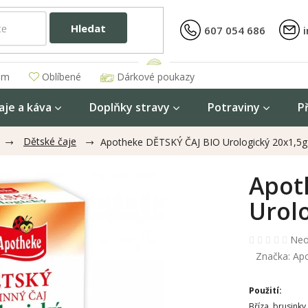
Hledat
607 054 686
am
Oblíbené
Dárkové poukazy
aje a káva
Doplňky stravy
Potraviny
P
Dětské čaje
Apotheke DĚTSKÝ ČAJ BIO Urologický 20x1,5g
Apot
Urolo
Prů
Neo
hod
Značka:
Ap
pro
je
Použití:
0,0
z
Bříza, brusink