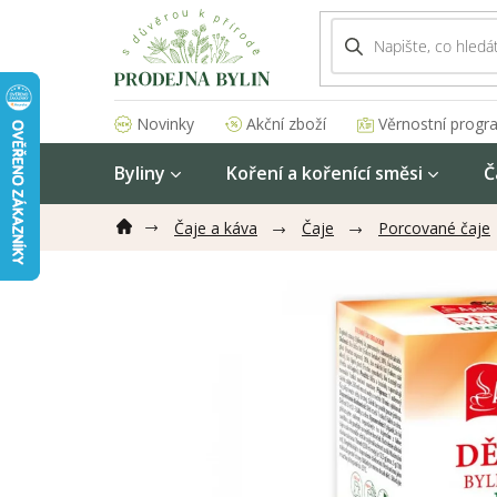
Přejít
na
obsah
Akční zboží
Věrnostní progr
Novinky
Byliny
Koření a kořenící směsi
Č
Čaje a káva
Čaje
Porcované čaje