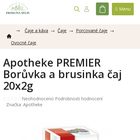
Přejít
na
NÁKUPNÍ
obsah
KOŠÍK
Čaje a káva
Čaje
Porcované čaje
Ovocné čaje
Apotheke PREMIER
Borůvka a brusinka čaj
20x2g
Průměrné
Neohodnoceno
Podrobnosti hodnocení
hodnocení
Značka:
Apotheke
produktu
je
0,0
z
5
hvězdiček.