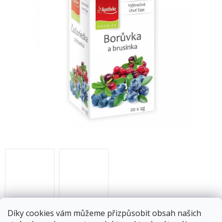
M
Voňavý ovocný čaj s oblíbenou chutí borůvek a brusinek.
Díky cookies vám můžeme přizpůsobit obsah našich