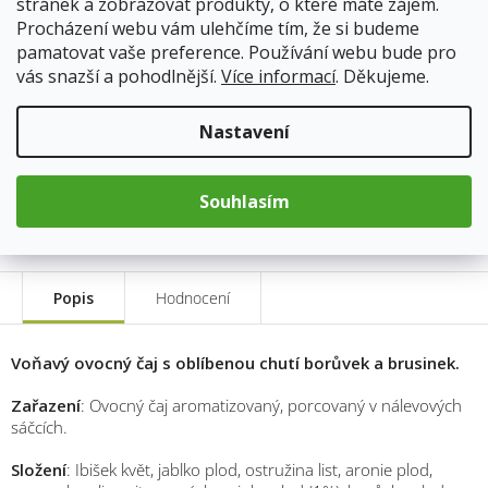
stránek a zobrazovat produkty, o které máte zájem.
12.8.2026
Skladem
Procházení webu vám ulehčíme tím, že si budeme
Doprava od 59Kč
pamatovat vaše preference. Používání webu bude pro
vás snazší a pohodlnější.
Více informací
. Děkujeme.
58 Kč
Nastavení
Měrná
cena:
Přidat do košíku
Souhlasím
Popis
Hodnocení
Voňavý ovocný čaj s oblíbenou chutí borůvek a brusinek.
Zařazení
:
Ovocný čaj aromatizovaný, porcovaný v nálevových
sáčcích.
Složení
:
Ibišek květ, jablko plod, ostružina list, aronie plod,