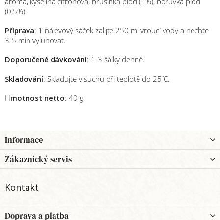
aroma, kyselina citronová, brusinka plod (1%), borůvka plod
(0,5%).
Příprava
:
1 nálevový sáček zalijte 250 ml vroucí vody a nechte
3-5 min vyluhovat.
Doporučené dávkování
:
1-3 šálky denně.
Skladování
:
Skladujte v suchu při teplotě do 25˚C.
H
motnost netto
:
40 g
Z
Informace
á
p
Zákaznický servis
a
t
Kontakt
í
Doprava a platba