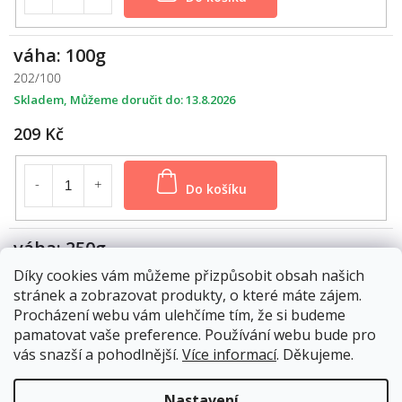
váha: 100g
202/100
Skladem
13.8.2026
209 Kč
Do košíku
váha: 250g
202/250
Díky cookies vám můžeme přizpůsobit obsah našich
Skladem
13.8.2026
stránek a zobrazovat produkty, o které máte zájem.
Procházení webu vám ulehčíme tím, že si budeme
499 Kč
pamatovat vaše preference. Používání webu bude pro
vás snazší a pohodlnější.
Více informací
. Děkujeme.
Do košíku
Nastavení