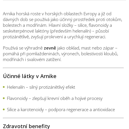
Arnika horská roste v horských oblastech Evropy a již od
dávných dob se používá jako účinný prostředek proti otokům,
bolestech a modřinám. Hlavní složky – silice, flavonoidy a
seskviterpénové laktóny (především helenalín) – působí
protizánětlivě, zvyšují prokrvení a urychlují regeneraci.
Používá se výhradně
zevně
jako obklad, mast nebo zápar –
pomáhá při pomliaždeninách, výronech, bolestivosti kloubů,
modřinách i svalovém zatížení.
Účinné látky v Arnike
Helenalín – silný protizánětlivý efekt
Flavonoidy – zlepšují krevní oběh a hojivé procesy
Silice a karotenoidy – podpora regenerace a antioxidace
Zdravotní benefity