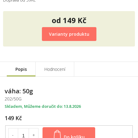
od
149 Kč
Měrná
cena:
Varianty produktu
Popis
Hodnocení
váha: 50g
202/50G
Skladem
13.8.2026
149 Kč
Do košíku