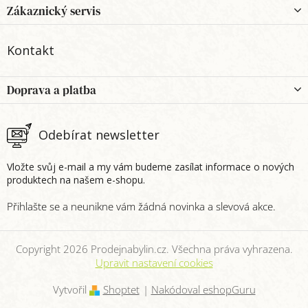
p
Zákaznický servis
a
t
Kontakt
í
Doprava a platba
Odebírat newsletter
Vložte svůj e-mail a my vám budeme zasílat informace o nových
produktech na našem e-shopu.
Copyright 2026
Prodejnabylin.cz
. Všechna práva vyhrazena.
Upravit nastavení cookies
Vytvořil
Shoptet
|
Nakódoval eshopGuru