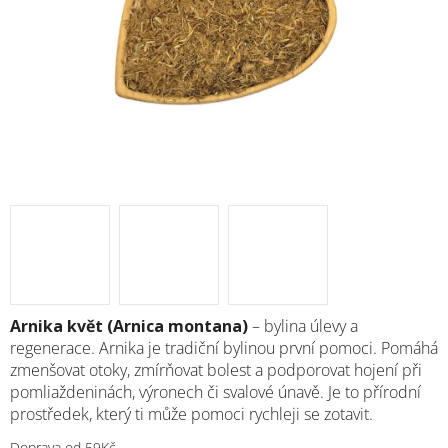
M
Arnika květ (Arnica montana)
– bylina úlevy a
regenerace. Arnika je tradiční bylinou první pomoci. Pomáhá
zmenšovat otoky, zmírňovat bolest a podporovat hojení při
pomliaždeninách, výronech či svalové únavě. Je to přírodní
prostředek, který ti může pomoci rychleji se zotavit.
Doprava od 59Kč