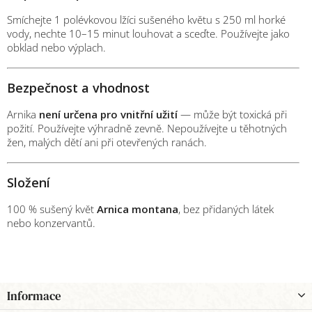
Smíchejte 1 polévkovou lžíci sušeného květu s 250 ml horké
vody, nechte 10–15 minut louhovat a sceďte. Používejte jako
obklad nebo výplach.
Bezpečnost a vhodnost
Arnika
není určena pro vnitřní užití
— může být toxická při
požití. Používejte výhradně zevně. Nepoužívejte u těhotných
žen, malých dětí ani při otevřených ranách.
Složení
100 % sušený květ
Arnica montana
, bez přidaných látek
nebo konzervantů.
Z
Informace
á