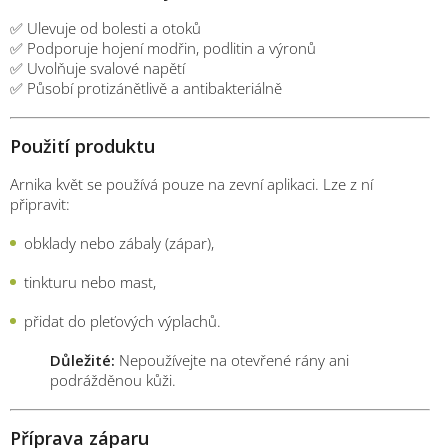
✅ Ulevuje od bolesti a otoků
✅ Podporuje hojení modřin, podlitin a výronů
✅ Uvolňuje svalové napětí
✅ Působí protizánětlivě a antibakteriálně
Použití produktu
Arnika květ se používá pouze na zevní aplikaci. Lze z ní
připravit:
obklady nebo zábaly (zápar),
tinkturu nebo mast,
přidat do pleťových výplachů.
Důležité:
Nepoužívejte na otevřené rány ani
podrážděnou kůži.
Příprava záparu