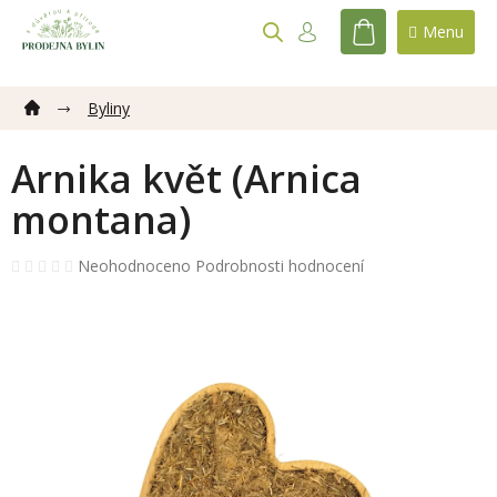
Přejít
na
NÁKUPNÍ
obsah
KOŠÍK
Byliny
Arnika květ (Arnica
montana)
Průměrné
Neohodnoceno
Podrobnosti hodnocení
hodnocení
produktu
je
0,0
z
5
hvězdiček.