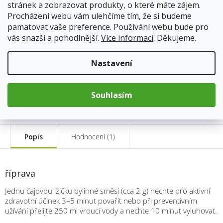
stránek a zobrazovat produkty, o které máte zájem.
11.8.2026
Skladem
Procházení webu vám ulehčíme tím, že si budeme
Doprava od 59Kč
pamatovat vaše preference. Používání webu bude pro
vás snazší a pohodlnější.
Více informací
. Děkujeme.
147 Kč
Nastavení
Měrná
cena:
Přidat do košíku
Souhlasím
Popis
Hodnocení (1)
říprava
Jednu čajovou lžičku bylinné směsi (cca 2 g) nechte pro aktivní
zdravotní účinek 3–5 minut povařit nebo při preventivním
užívání přelijte 250 ml vroucí vody a nechte 10 minut vyluhovat.