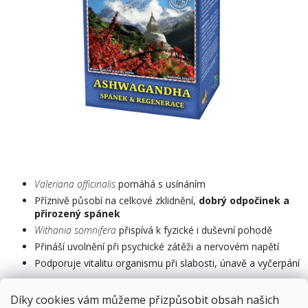
M
Valeriana officinalis
pomáhá s usínáním
Příznivě působí na celkové zklidnění,
dobrý odpočinek a
přirozený spánek
Withania somnifera
přispívá k fyzické i duševní pohodě
Přináší uvolnění při psychické zátěži a nervovém napětí
Podporuje vitalitu organismu při slabosti, únavě a vyčerpání
Doplněk stravy
Díky cookies vám můžeme přizpůsobit obsah našich