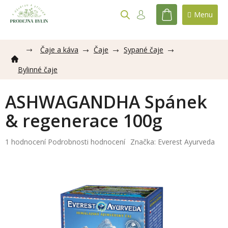
Přejít
na
NÁKUPNÍ
obsah
KOŠÍK
Čaje a káva
Čaje
Sypané čaje
Bylinné čaje
ASHWAGANDHA Spánek
& regenerace 100g
Průměrné
1 hodnocení
Podrobnosti hodnocení
Značka:
Everest Ayurveda
hodnocení
produktu
je
5,0
z
5
hvězdiček.