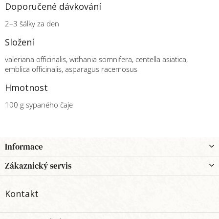
Doporučené dávkování
2–3 šálky za den
Složení
valeriana officinalis, withania somnifera, centella asiatica,
emblica officinalis, asparagus racemosus
Hmotnost
100 g sypaného čaje
Z
Informace
á
p
Zákaznický servis
a
t
Kontakt
í