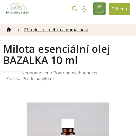
Přejít
na
NÁKUPNÍ
obsah
KOŠÍK
Přírodní kosmetika a domácnost
Milota esenciální olej
BAZALKA 10 ml
Průměrné
Neohodnoceno
Podrobnosti hodnocení
hodnocení
Značka:
Prodejnabylin.cz
produktu
je
0,0
z
5
hvězdiček.