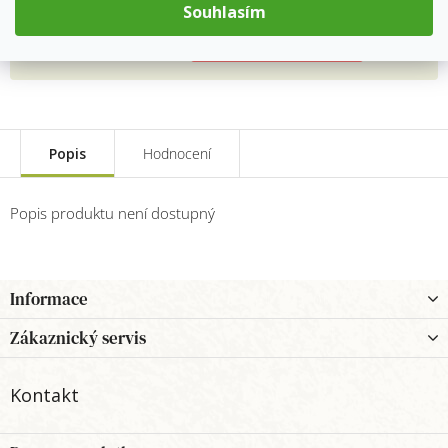
Měrná
Souhlasím
cena:
Přidat do košíku
Popis
Hodnocení
Popis produktu není dostupný
Z
Informace
á
p
Zákaznický servis
a
t
Kontakt
í