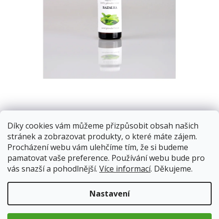
M
Bazalka pravá (Ocimum basilicum) je aromatická rostlina z
Díky cookies vám můžeme přizpůsobit obsah našich
čeledi hluchavkovitých. Je původem z Indie a z dalších
stránek a zobrazovat produkty, o které máte zájem.
vlhkých tropických regionů Asie. Bazalka má poměrně velké
Procházení webu vám ulehčíme tím, že si budeme
bílé květy. Bazalkové esence jsou velmi jemné a těkavé látky.
pamatovat vaše preference. Používání webu bude pro
vás snazší a pohodlnější.
Více informací
. Děkujeme.
13.8.2026
Skladem
Doprava od 59Kč
Nastavení
79 Kč