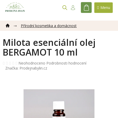
Přejít
na
NÁKUPNÍ
obsah
KOŠÍK
Přírodní kosmetika a domácnost
Milota esenciální olej
BERGAMOT 10 ml
Průměrné
Neohodnoceno
Podrobnosti hodnocení
hodnocení
Značka:
Prodejnabylin.cz
produktu
je
0,0
z
5
hvězdiček.