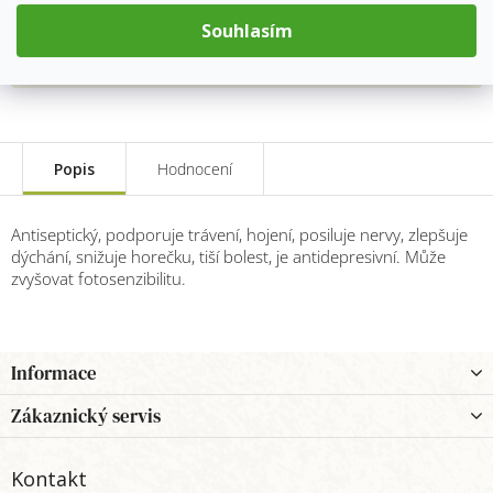
Měrná
Souhlasím
cena:
Přidat do košíku
Popis
Hodnocení
Antiseptický, podporuje trávení, hojení, posiluje nervy, zlepšuje
dýchání, snižuje horečku, tiší bolest, je antidepresivní. Může
zvyšovat fotosenzibilitu.
Z
Informace
á
p
Zákaznický servis
a
t
Kontakt
í