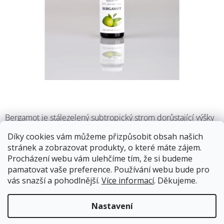
M
Bergamot je stálezelený subtropický strom dorůstající výšky
4-5 metrů s dlouhými oválnými zelenými listy s bílými květy.
Díky cookies vám můžeme přizpůsobit obsah našich
Významné jsou jeho plody, mají hruškovitý tvar, světle žlutou
stránek a zobrazovat produkty, o které máte zájem.
barvu s lehce kyselou chutí a s výraznou vůní.
Procházení webu vám ulehčíme tím, že si budeme
pamatovat vaše preference. Používání webu bude pro
12.8.2026
Skladem
vás snazší a pohodlnější.
Více informací
. Děkujeme.
Doprava od 59Kč
Nastavení
89 Kč