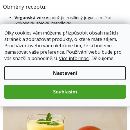
Obměny receptu:
Veganská verze:
použijte rostlinný jogurt a mléko
(kokosové, sójové, mandlové).
Kořeněná verze:
špetka šafránu nebo muškátového
Díky cookies vám můžeme přizpůsobit obsah našich
oříšku dodá exotický nádech.
stránek a zobrazovat produkty, o které máte zájem.
Dietní verze:
vynechte cukr, použijte jen mango a
nízkotučný jogurt.
Procházení webu vám ulehčíme tím, že si budeme
pamatovat vaše preference. Používání webu bude pro
Mango lassi a jeho přínosy pro zdraví
vás snazší a pohodlnější.
Více informací
. Děkujeme.
Mango
dodává vitamín A a C, vlákninu a antioxidanty.
Jogurt
přispívá bílkovinami a probiotiky, která podporují
Nastavení
trávení.
Nápoj je osvěžující, zasytí a díky přirozeným cukrům rychle
dodá energii.
Souhlasím
Mango lassi kalorie