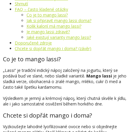
Shrnutí
FAQ – často kladené otázky
Co je to mango lassi?
Jak si připravit mango lassi doma?
Kolik kalorií má mango lassi?
Je mango lassi zdravé?
Jaké existují varianty mango lassi?
Doporučené zdroje
Chcete si dopřát mango i doma? (závěr)
Co je to mango lassi?
„Lassi“ je tradiční indický nápoj založený na jogurtu, který se
podává buď ve slané, nebo sladké variantě.
Mango lassi
je jeho
sladká verze, obohacená o zralé mango, mléko, cukr či med a
často také špetku kardamomu.
Výsledkem je jemný a krémový nápoj, který chutná skvěle k jídlu,
ale i jako samostatné osvěžení během horkého dne.
Chcete si dopřát mango i doma?
Vyzkoušejte lahodné lyofilizované ovoce nebo si objednejte