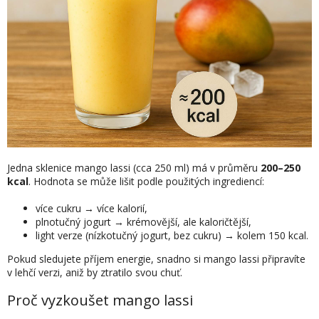
Jedna sklenice mango lassi (cca 250 ml) má v průměru
200–250
kcal
. Hodnota se může lišit podle použitých ingrediencí:
více cukru → více kalorií,
plnotučný jogurt → krémovější, ale kaloričtější,
light verze (nízkotučný jogurt, bez cukru) → kolem 150 kcal.
Pokud sledujete příjem energie, snadno si mango lassi připravíte
v lehčí verzi, aniž by ztratilo svou chuť.
Proč vyzkoušet mango lassi