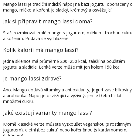
Mango lassi je tradiční indický nápoj na bázi jogurtu, obohacený o
mango, mléko a koření. Je sladký, krémový a osvěžující.
Jak si připravit mango lassi doma?
Stačí rozmixovat zralé mango s jogurtem, mlékem, trochou cukru
a kořením. Podává se vychlazené.
Kolik kalorií má mango lassi?
Jedna sklenice má průměrně 200–250 kcal, záleží na použitém
jogurtu a sladidle. Lehká verze může mít jen kolem 150 kcal.
Je mango lassi zdravé?
Ano. Mango dodává vitamíny a antioxidanty, jogurt zase bílkoviny
a probiotika. Nápoj je osvěžující a výživný, jen je třeba hlídat
množství cukru.
Jaké existují varianty mango lassi?
Kromě klasické verze můžete vyzkoušet veganskou (s rostlinným
jogurtem), dietní (bez cukru) nebo kořeněnou (s kardamomem,
šafránem).