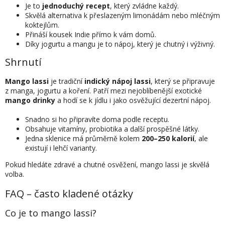
Je to
jednoduchý recept
, který zvládne každý.
Skvělá alternativa k přeslazeným limonádám nebo mléčným
koktejlům.
Přináší kousek Indie přímo k vám domů.
Díky jogurtu a mangu je to nápoj, který je chutný i výživný.
Shrnutí
Mango lassi
je tradiční
indický nápoj lassi
, který se připravuje
z manga, jogurtu a koření. Patří mezi nejoblíbenější exotické
mango drinky
a hodí se k jídlu i jako osvěžující dezertní nápoj.
Snadno si ho připravíte doma podle receptu.
Obsahuje vitamíny, probiotika a další prospěšné látky.
Jedna sklenice má průměrně kolem
200–250 kalorií
, ale
existují i lehčí varianty.
Pokud hledáte zdravé a chutné osvěžení, mango lassi je skvělá
volba.
FAQ – často kladené otázky
Co je to mango lassi?