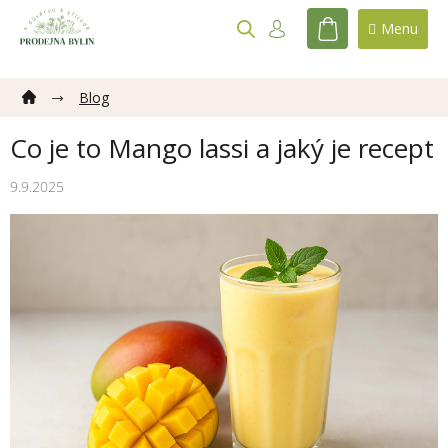
Přejít
na
NÁKUPNÍ
obsah
KOŠÍK
Blog
Co je to Mango lassi a jaký je recept
9.9.2025