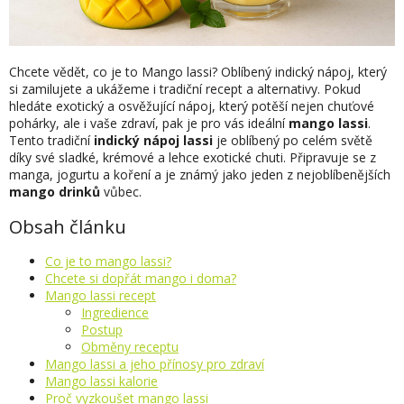
Chcete vědět, co je to Mango lassi? Oblíbený indický nápoj, který
si zamilujete a ukážeme i tradiční recept a alternativy. Pokud
hledáte exotický a osvěžující nápoj, který potěší nejen chuťové
M
pohárky, ale i vaše zdraví, pak je pro vás ideální
mango lassi
.
Tento tradiční
indický nápoj lassi
je oblíbený po celém světě
díky své sladké, krémové a lehce exotické chuti. Připravuje se z
manga, jogurtu a koření a je známý jako jeden z nejoblíbenějších
mango drinků
vůbec.
Obsah článku
Co je to mango lassi?
Chcete si dopřát mango i doma?
Mango lassi recept
Ingredience
Postup
Obměny receptu
Mango lassi a jeho přínosy pro zdraví
Mango lassi kalorie
Proč vyzkoušet mango lassi