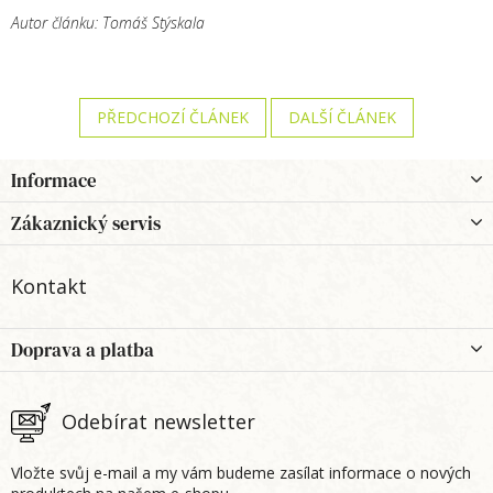
Autor článku: Tomáš Stýskala
PŘEDCHOZÍ ČLÁNEK
DALŠÍ ČLÁNEK
Z
Informace
á
p
Zákaznický servis
a
t
Kontakt
í
Doprava a platba
Odebírat newsletter
Vložte svůj e-mail a my vám budeme zasílat informace o nových