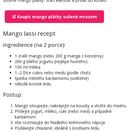
sušené mango plátky. Stačí kliknout a přidat do košíku:
🛒 Koupit mango plátky sušené mrazem
Mango lassi recept
Ingredience (na 2 porce):
1 zralé mango (nebo 200 g manga z konzervy)
200 g bílého jogurtu (nejlépe hustého)
100 ml mléka
1–2 lžíce cukru nebo medu (podle chuti)
špetka mletého kardamomu (volitelné)
několik kostek ledu
Postup:
Mango oloupejte, nakrájejte na kousky a vložte do mixéru.
Přidejte jogurt, mléko, cukr (nebo med) a případně
kardamom.
Vše rozmixujte do hladkého krémového nápoje.
Podávejte chlazené, ideálně s kostkami ledu.