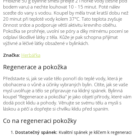
Přibližně 50 g bylinné směsi přelijte 2 l horké vody (těsně pod
bodem varu) a nechte louhovat 10 - 15 minut. Poté nálev
sceďte do vany s vodou. Koupel by měla trvat kratší dobu než
20 minut při teplotě vody kolem 37°C. Tato teplota zvyšuje
činnost srdce a podporuje větší aktivitu krevního oběhu.
Pokožka se prohřeje, uvolní se póry a díky mírnému pocení se
odplaví škodlivé látky z těla. Kůže je pak schopna přijímat
výživné a léčivé látky obsažené v bylinkách.
Značka:
Herbářka
Regenerace a pokožka
Představte si, jak se vaše tělo ponoří do teplé vody, která je
obohacena o vůně a účinky vybraných bylin. Cítíte, jak se vaše
mysl uvolňuje a tělo se připravuje na klidný spánek. Bylinná
koupel "Regenerace a pokožka" je jako objetí přírody, které vám
dodá pocit klidu a pohody. Věnujte se svému tělu a mysli s
láskou a péčí a dopřejte si chvilku klidu před spaním.
Co na regeneraci pokožky
Dostatečný spánek:
Kvalitní spánek je klíčem k regeneraci