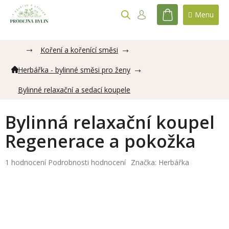
Přejít
na
NÁKUPNÍ
obsah
KOŠÍK
Koření a kořenící směsi
Herbářka - bylinné směsi pro ženy
Bylinné relaxační a sedací koupele
Bylinná relaxační koupel
Regenerace a pokožka
Průměrné
1 hodnocení
Podrobnosti hodnocení
Značka:
Herbářka
hodnocení
produktu
je
5,0
z
5