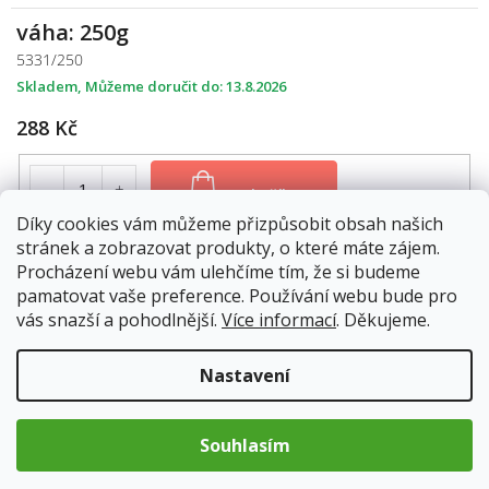
váha: 250g
5331/250
Skladem
13.8.2026
288 Kč
Do košíku
Díky cookies vám můžeme přizpůsobit obsah našich
stránek a zobrazovat produkty, o které máte zájem.
váha: 500g
Procházení webu vám ulehčíme tím, že si budeme
5331/500
pamatovat vaše preference. Používání webu bude pro
vás snazší a pohodlnější.
Více informací
. Děkujeme.
Skladem
13.8.2026
455 Kč
Nastavení
Do košíku
Souhlasím