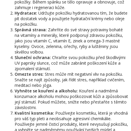
pokožky. Během spánku se tělo opravuje a obnovuje, což
zahrnuje i regeneraci kůže.
Hydratace:
Udržujte pokožku hydratovanou tím, že budete
pít dostatek vody a použijete hydratační krémy nebo oleje
na pokožku.
Správná strava:
Zahrňte do své stravy potraviny bohaté
na vitamíny a minerály, které podporují zdravou pokožku,
jako jsou vitamín C, vitamín E, zinek a omega-3 mastné
kyseliny. Ovoce, zelenina, ořechy, ryby a luštěniny jsou
skvělou volbou.
Sluneční ochrana:
Chraňte svou pokožku před škodlivými
UV paprsky slunce, což může zabránit poškození kůže a
zpomalení stárnutí.
Omezte stres:
Stres může mít negativní vliv na pokožku.
Snažte se najít způsoby, jak řídit stres, například cvičením,
meditací nebo jóga.
Vyhněte se kouření a alkoholu:
Kouření a nadměrná
konzumace alkoholu mohou poškozovat kůži a způsobovat
její stárnutí. Pokud můžete, snižte nebo přestaňte s těmito
závislostmi.
Kvalitní kosmetika:
Používejte kosmetiku, která je vhodná
pro váš typ pleti a neobsahuje agresivní chemikálie.
Používejte jemné čisticí produkty, které nevysušují pokožku,
a vyhněte se nadměrnému používání tvrdých mýdel a