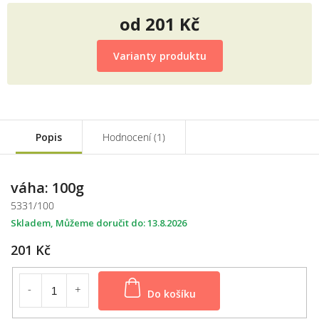
od
201 Kč
Měrná
cena:
Varianty produktu
Popis
Hodnocení (1)
váha: 100g
5331/100
Skladem
13.8.2026
201 Kč
Do košíku