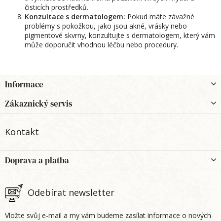
čisticích prostředků.
Konzultace s dermatologem:
Pokud máte závažné
problémy s pokožkou, jako jsou akné, vrásky nebo
pigmentové skvrny, konzultujte s dermatologem, který vám
může doporučit vhodnou léčbu nebo procedury.
Z
Informace
á
p
Zákaznický servis
a
t
Kontakt
í
Doprava a platba
Odebírat newsletter
Vložte svůj e-mail a my vám budeme zasílat informace o nových