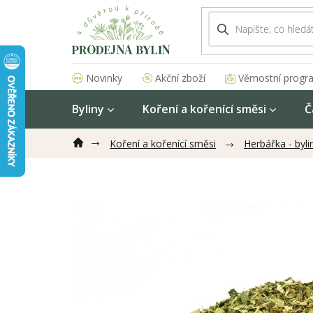
Přejít
na
obsah
Akční zboží
Věrnostní progr
Novinky
Byliny
Koření a kořenící směsi
Č
Koření a kořenící směsi
Herbářka - byl