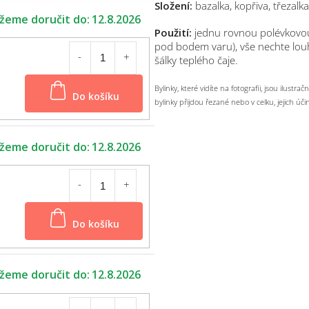
Složení:
bazalka, kopřiva, třezalka
12.8.2026
Použití:
jednu rovnou polévkovou l
pod bodem varu), vše nechte louh
šálky teplého čaje.
Do košíku
Bylinky, které vidíte na fotografii, jsou ilustr
bylinky přijdou řezané nebo v celku, jejich účink
12.8.2026
Do košíku
12.8.2026