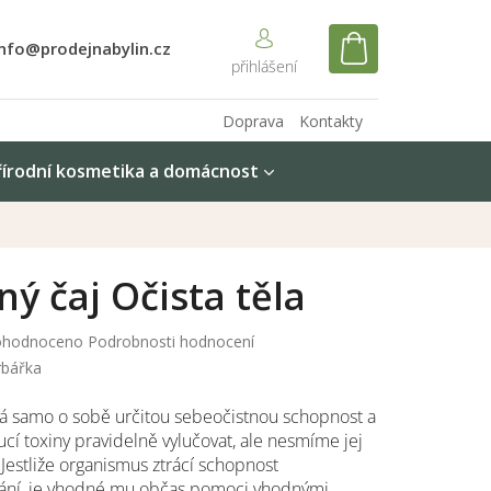
info@prodejnabylin.cz
NÁKUPNÍ
KOŠÍK
Doprava
Kontakty
řírodní kosmetika a domácnost
ný čaj Očista těla
měrné
hodnoceno
Podrobnosti hodnocení
nocení
rbářka
duktu
á samo o sobě určitou sebeočistnou schopnost a
cí toxiny pravidelně vylučovat, ale nesmíme jej
š. Jestliže organismus ztrácí schopnost
diček.
ání, je vhodné mu občas pomoci vhodnými