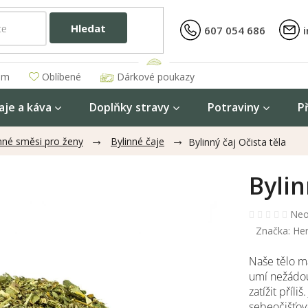
Hledat
607 054 686
am
Oblíbené
Dárkové poukazy
aje a káva
Doplňky stravy
Potraviny
P
inné směsi pro ženy
Bylinné čaje
Bylinný čaj Očista těla
Bylin
Prů
Neo
hod
Značka:
He
pro
je
Naše tělo m
0,0
umí nežádou
z
zatížit příli
5
hvěz
sebeočišťov