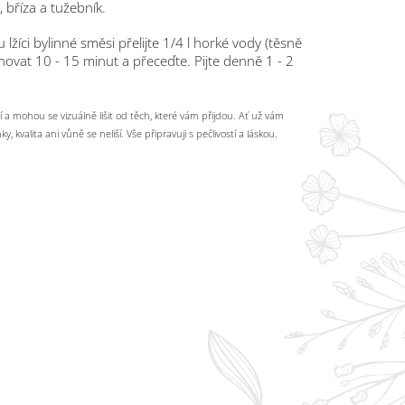
, bříza a tužebník.
žíci bylinné směsi přelijte 1/4 l horké vody (těsně
ovat 10 - 15 minut a přeceďte. Pijte denně 1 - 2
ační a mohou se vizuálně lišit od těch, které vám přijdou. Ať už vám
y, kvalita ani vůně se neliší. Vše připravuji s pečlivostí a láskou.