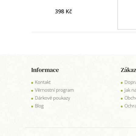
398 Kč
Z
á
Informace
Zákaz
p
a
Kontakt
Dopra
t
í
Věrnostní program
Jak n
Dárkové poukazy
Obch
Blog
Ochra