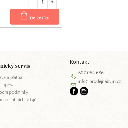
Do košíku
Kontakt
nický servis
607 054 686
va a platba
info
@
prodejnabylin.cz
akupovat
odní podmínky
na osobních údajů