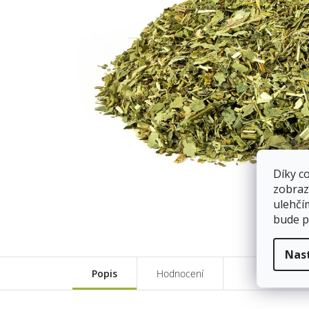
Díky c
zobraz
ulehčí
bude p
Nas
Popis
Hodnocení