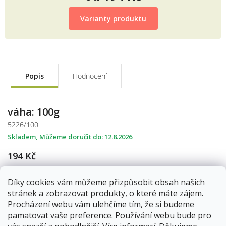
Měrná
cena:
Varianty produktu
Popis
Hodnocení
váha: 100g
5226/100
Skladem
12.8.2026
194 Kč
Díky cookies vám můžeme přizpůsobit obsah našich
Do košíku
stránek a zobrazovat produkty, o které máte zájem.
Procházení webu vám ulehčíme tím, že si budeme
pamatovat vaše preference. Používání webu bude pro
váha: 250g