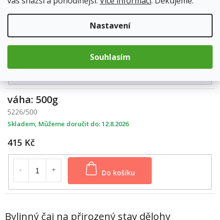
vás snazší a pohodlnější.
Více informací
. Děkujeme.
5226/250
Skladem
12.8.2026
Nastavení
270 Kč
Souhlasím
Do košíku
váha: 500g
5226/500
Skladem
12.8.2026
415 Kč
Do košíku
Bylinný čaj na přirozený stav dělohy