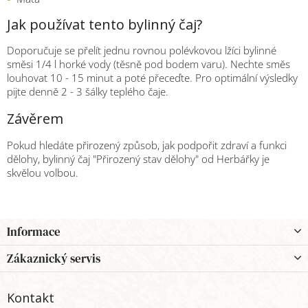
Jak používat tento bylinný čaj?
Doporučuje se přelít jednu rovnou polévkovou lžíci bylinné
směsi 1/4 l horké vody (těsně pod bodem varu). Nechte směs
louhovat 10 - 15 minut a poté přeceďte. Pro optimální výsledky
pijte denně 2 - 3 šálky teplého čaje.
Závěrem
Pokud hledáte přirozený způsob, jak podpořit zdraví a funkci
dělohy, bylinný čaj "Přirozený stav dělohy" od Herbářky je
skvělou volbou.
Z
Informace
á
p
Zákaznický servis
a
t
Kontakt
í