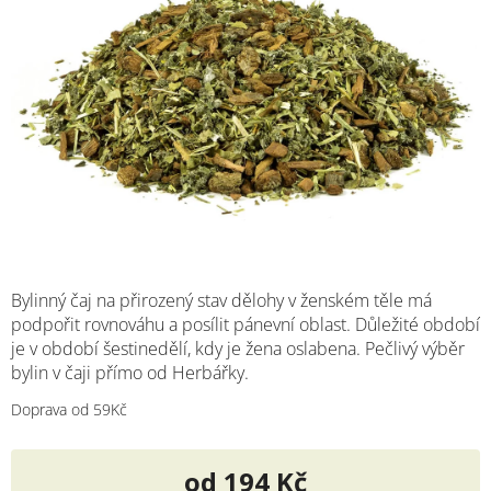
M
Bylinný čaj na přirozený stav dělohy v ženském těle má
podpořit rovnováhu a posílit pánevní oblast. Důležité období
je v období šestinedělí, kdy je žena oslabena. Pečlivý výběr
bylin v čaji přímo od Herbářky.
Doprava od 59Kč
od
194 Kč