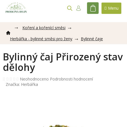
Přejít
na
NÁKUPNÍ
obsah
KOŠÍK
Koření a kořenící směsi
Herbářka - bylinné směsi pro ženy
Bylinné čaje
Bylinný čaj Přirozený stav
dělohy
Průměrné
Neohodnoceno
Podrobnosti hodnocení
hodnocení
Značka:
Herbářka
produktu
je
0,0
z
5
hvězdiček.