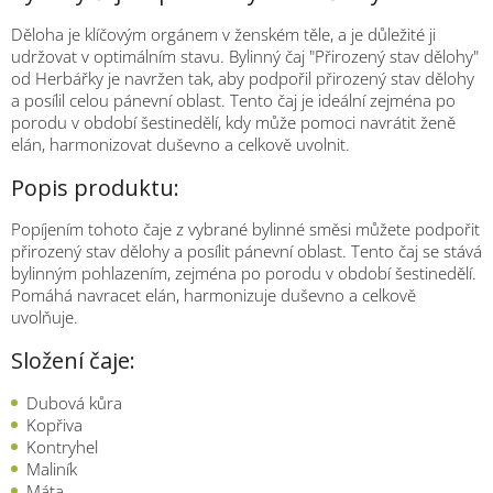
Děloha je klíčovým orgánem v ženském těle, a je důležité ji
udržovat v optimálním stavu. Bylinný čaj "Přirozený stav dělohy"
od Herbářky je navržen tak, aby podpořil přirozený stav dělohy
a posílil celou pánevní oblast. Tento čaj je ideální zejména po
porodu v období šestinedělí, kdy může pomoci navrátit ženě
elán, harmonizovat duševno a celkově uvolnit.
Popis produktu:
Popíjením tohoto čaje z vybrané bylinné směsi můžete podpořit
přirozený stav dělohy a posílit pánevní oblast. Tento čaj se stává
bylinným pohlazením, zejména po porodu v období šestinedělí.
Pomáhá navracet elán, harmonizuje duševno a celkově
uvolňuje.
Složení čaje:
Dubová kůra
Kopřiva
Kontryhel
Maliník
Máta