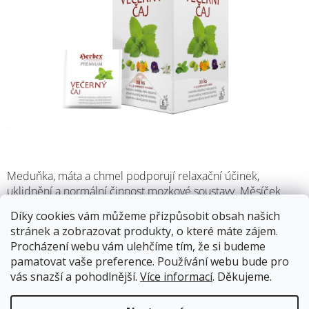
M
Meduňka, máta a chmel podporují relaxační účinek,
uklidnění a normální činnost mozkové soustavy. Měsíček
podporuje normální činnost dýchacího systému.
Díky cookies vám můžeme přizpůsobit obsah našich
stránek a zobrazovat produkty, o které máte zájem.
13.8.2026
Skladem
(16 ks)
Procházení webu vám ulehčíme tím, že si budeme
Doprava od 59Kč
pamatovat vaše preference. Používání webu bude pro
vás snazší a pohodlnější.
Více informací
. Děkujeme.
63 Kč