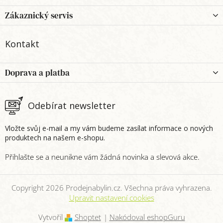
á
p
Zákaznický servis
a
t
Kontakt
í
Doprava a platba
Odebírat newsletter
Vložte svůj e-mail a my vám budeme zasílat informace o nových
produktech na našem e-shopu.
Copyright 2026
Prodejnabylin.cz
. Všechna práva vyhrazena.
Upravit nastavení cookies
Vytvořil
Shoptet
|
Nakódoval eshopGuru