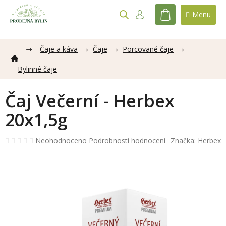
Přejít
na
NÁKUPNÍ
obsah
KOŠÍK
Čaje a káva
Čaje
Porcované čaje
Bylinné čaje
Čaj Večerní - Herbex
20x1,5g
Průměrné
Neohodnoceno
Podrobnosti hodnocení
Značka:
Herbex
hodnocení
produktu
je
0,0
z
5
hvězdiček.