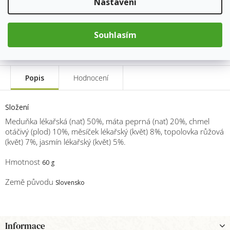
Nastavení
Měrná
cena:
Přidat do košíku
Souhlasím
Popis
Hodnocení
Složení
Meduňka lékařská (nať) 50%, máta peprná (nať) 20%, chmel
otáčivý (plod) 10%, měsíček lékařský (květ) 8%, topolovka růžová
(květ) 7%, jasmín lékařský (květ) 5%.
Hmotnost
60 g
Země původu
Slovensko
Z
Informace