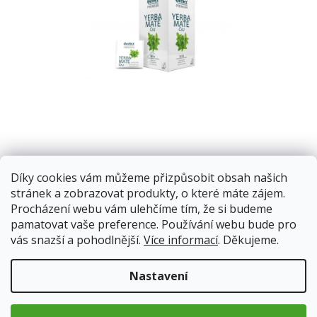
M
Díky cookies vám můžeme přizpůsobit obsah našich
Yerba maté působí příznivě na kardiovaskulární systém.
stránek a zobrazovat produkty, o které máte zájem.
Procházení webu vám ulehčíme tím, že si budeme
Již brzy skladem
pamatovat vaše preference. Používání webu bude pro
Doprava od 59Kč
vás snazší a pohodlnější.
Více informací
. Děkujeme.
60 Kč
Nastavení
Měrná
cena: