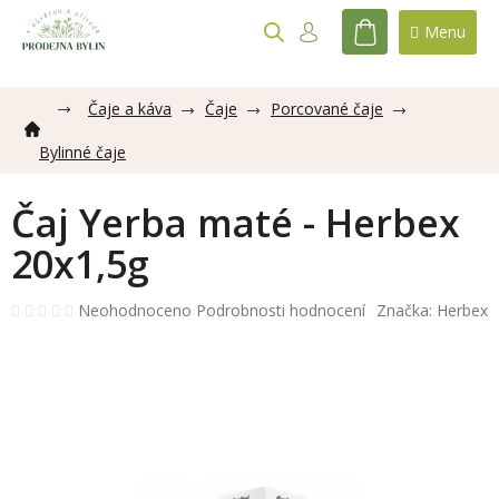
Přejít
na
NÁKUPNÍ
obsah
KOŠÍK
Čaje a káva
Čaje
Porcované čaje
Bylinné čaje
Čaj Yerba maté - Herbex
20x1,5g
Průměrné
Neohodnoceno
Podrobnosti hodnocení
Značka:
Herbex
hodnocení
produktu
je
0,0
z
5
hvězdiček.