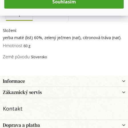
Souhlasím
Popis
Hodnocení
Složení:
yerba maté (list) 60%, zelený ječmen (nať), citronová tráva (nať).
Hmotnost
60 g
Země původu
Slovensko
Z
Informace
á
p
Zákaznický servis
a
t
Kontakt
í
Doprava a platba