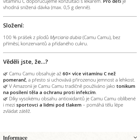
vitamínu C doporučujeme konzultaci s lékařem.
Pro děti
je
vhodná snížená dávka (max. 0,5 g denně).
Složení:
100 % prášek z plodů
Myrciaria dubia
(Camu Camu), bez
příměsí, konzervantů a přidaného cukru.
Věděli jste, že…?
🌿 Camu Camu obsahuje až
60× více vitamínu C než
pomeranč
, a přesto si uchovává přirozenou jemnost a lehkost.
🌿 V Amazonii je Camu Camu tradičně používáno jako
tonikum
na posílení těla a ochranu proti infekcím
.
🌿 Díky vysokému obsahu antioxidantů je Camu Camu oblíbené
i mezi
sportovci a lidmi pod tlakem
– pomáhá tělu lépe
zvládat zátěž.
Z
Informace