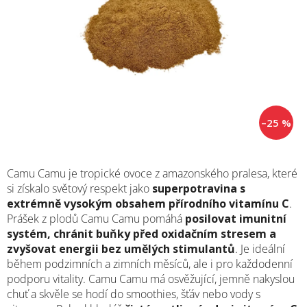
M
–25 %
Camu Camu je tropické ovoce z amazonského pralesa, které
si získalo světový respekt jako
superpotravina s
extrémně vysokým obsahem přírodního vitamínu C
.
Prášek z plodů Camu Camu pomáhá
posilovat imunitní
systém, chránit buňky před oxidačním stresem a
zvyšovat energii bez umělých stimulantů
. Je ideální
během podzimních a zimních měsíců, ale i pro každodenní
podporu vitality. Camu Camu má osvěžující, jemně nakyslou
chuť a skvěle se hodí do smoothies, šťáv nebo vody s