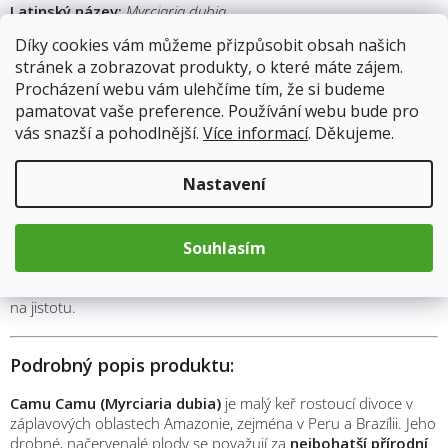
Latinský název:
Myrciaria dubia
Díky cookies vám můžeme přizpůsobit obsah našich
stránek a zobrazovat produkty, o které máte zájem.
Proč si koupit Camu Camu prášek?
Procházení webu vám ulehčíme tím, že si budeme
Camu Camu je tropické ovoce z amazonského pralesa, které si
pamatovat vaše preference. Používání webu bude pro
získalo světový respekt jako
superpotravina s extrémně
vás snazší a pohodlnější.
Více informací
. Děkujeme.
vysokým obsahem přírodního vitamínu C
. Prášek z plodů
Camu Camu pomáhá
posilovat imunitní systém, chránit
Nastavení
buňky před oxidačním stresem a zvyšovat energii bez
umělých stimulantů
. Je ideální během podzimních a zimních
měsíců, ale i pro každodenní podporu vitality. Camu Camu má
Souhlasím
osvěžující, jemně nakyslou chuť a skvěle se hodí do smoothies,
šťáv nebo vody s citronem. Pokud hledáš
čistý rostlinný zdroj
vitamínu C
, který tvé tělo skutečně využije, Camu Camu je sázka
na jistotu.
Podrobný popis produktu:
Camu Camu (Myrciaria dubia)
je malý keř rostoucí divoce v
záplavových oblastech Amazonie, zejména v Peru a Brazílii. Jeho
drobné, načervenalé plody se považují za
nejbohatší přírodní