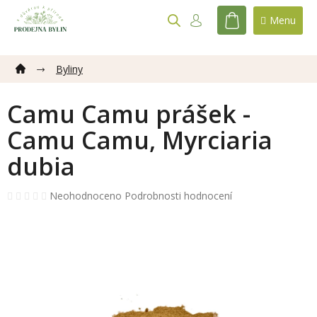
Přejít
na
NÁKUPNÍ
obsah
KOŠÍK
Byliny
Camu Camu prášek -
Camu Camu, Myrciaria
dubia
Průměrné
Neohodnoceno
Podrobnosti hodnocení
hodnocení
produktu
je
0,0
z
5
hvězdiček.