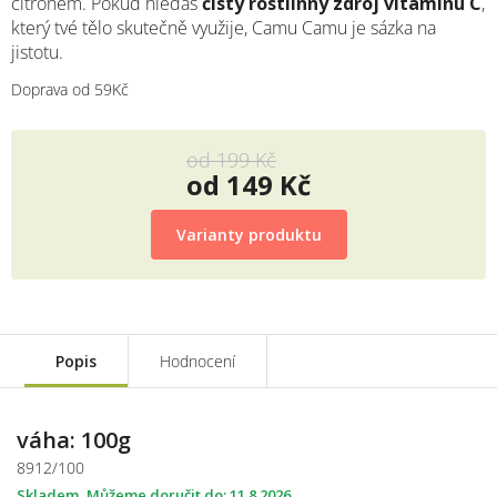
citronem. Pokud hledáš
čistý rostlinný zdroj vitamínu C
,
který tvé tělo skutečně využije, Camu Camu je sázka na
jistotu.
Doprava od 59Kč
od 199 Kč
od
149 Kč
Měrná
cena:
Varianty produktu
Popis
Hodnocení
váha: 100g
8912/100
Skladem
11.8.2026