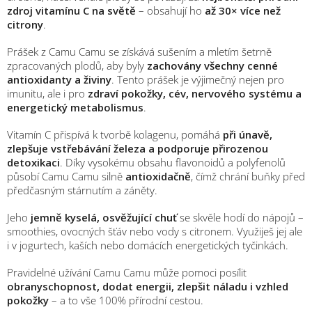
zdroj vitamínu C na světě
– obsahují ho
až 30× více než
citrony
.
Prášek z Camu Camu se získává sušením a mletím šetrně
zpracovaných plodů, aby byly
zachovány všechny cenné
antioxidanty a živiny
. Tento prášek je výjimečný nejen pro
imunitu, ale i pro
zdraví pokožky, cév, nervového systému a
energetický metabolismus
.
Vitamín C přispívá k tvorbě kolagenu, pomáhá
při únavě,
zlepšuje vstřebávání železa a podporuje přirozenou
detoxikaci
. Díky vysokému obsahu flavonoidů a polyfenolů
působí Camu Camu silně
antioxidačně
, čímž chrání buňky před
předčasným stárnutím a záněty.
Jeho
jemně kyselá, osvěžující chuť
se skvěle hodí do nápojů –
smoothies, ovocných šťáv nebo vody s citronem. Využiješ jej ale
i v jogurtech, kaších nebo domácích energetických tyčinkách.
Pravidelné užívání Camu Camu může pomoci posílit
obranyschopnost, dodat energii, zlepšit náladu i vzhled
pokožky
– a to vše 100% přírodní cestou.