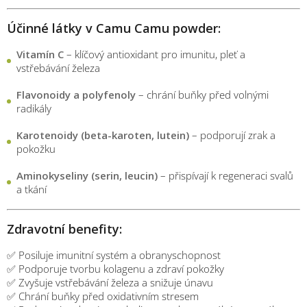
Účinné látky v Camu Camu powder:
Vitamín C
– klíčový antioxidant pro imunitu, pleť a
vstřebávání železa
Flavonoidy a polyfenoly
– chrání buňky před volnými
radikály
Karotenoidy (beta-karoten, lutein)
– podporují zrak a
pokožku
Aminokyseliny (serin, leucin)
– přispívají k regeneraci svalů
a tkání
Zdravotní benefity:
✅ Posiluje imunitní systém a obranyschopnost
✅ Podporuje tvorbu kolagenu a zdraví pokožky
✅ Zvyšuje vstřebávání železa a snižuje únavu
✅ Chrání buňky před oxidativním stresem