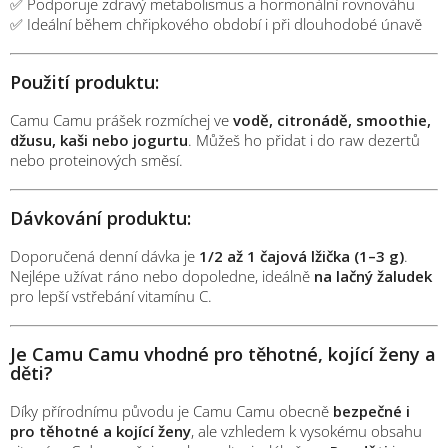
✅ Podporuje zdravý metabolismus a hormonální rovnováhu
✅ Ideální během chřipkového období i při dlouhodobé únavě
Použití produktu:
Camu Camu prášek rozmíchej ve
vodě, citronádě, smoothie,
džusu, kaši nebo jogurtu
. Můžeš ho přidat i do raw dezertů
nebo proteinových směsí.
Dávkování produktu:
Doporučená denní dávka je
1/2 až 1 čajová lžička (1–3 g)
.
Nejlépe užívat ráno nebo dopoledne, ideálně
na lačný žaludek
pro lepší vstřebání vitamínu C.
Je Camu Camu vhodné pro těhotné, kojící ženy a
děti?
Díky přírodnímu původu je Camu Camu obecně
bezpečné i
pro těhotné a kojící ženy
, ale vzhledem k vysokému obsahu