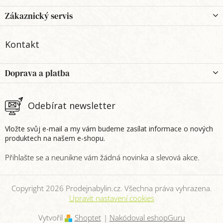
á
p
Zákaznický servis
a
t
Kontakt
í
Doprava a platba
Odebírat newsletter
Vložte svůj e-mail a my vám budeme zasílat informace o nových
produktech na našem e-shopu.
Copyright 2026
Prodejnabylin.cz
. Všechna práva vyhrazena.
Upravit nastavení cookies
Vytvořil
Shoptet
|
Nakódoval eshopGuru