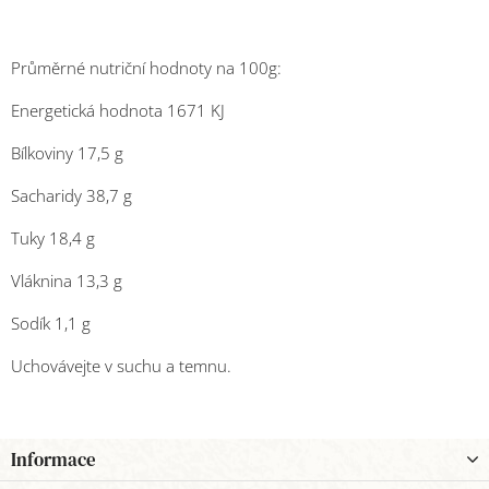
Průměrné nutriční hodnoty na 100g:
Energetická hodnota 1671 KJ
Bílkoviny 17,5 g
Sacharidy 38,7 g
Tuky 18,4 g
Vláknina 13,3 g
Sodík 1,1 g
Uchovávejte v suchu a temnu.
Z
Informace
á