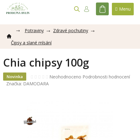
Přejít
na
NÁKUPNÍ
obsah
KOŠÍK
Potraviny
Zdravé pochutiny
Čipsy a slané mlsání
Chia chipsy 100g
Průměrné
Neohodnoceno
Podrobnosti hodnocení
Novinka
hodnocení
Značka:
DAMODARA
produktu
je
0,0
z
5
hvězdiček.