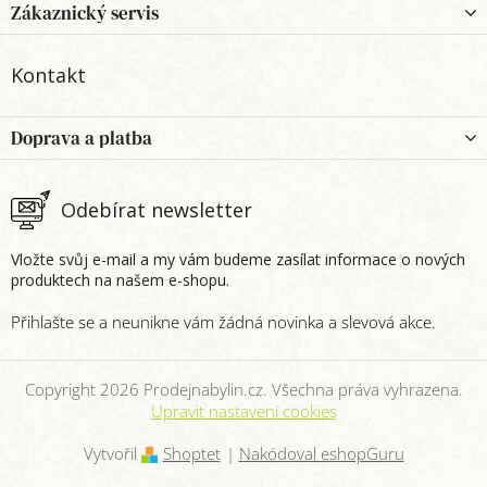
p
Zákaznický servis
a
t
Kontakt
í
Doprava a platba
Odebírat newsletter
Vložte svůj e-mail a my vám budeme zasílat informace o nových
produktech na našem e-shopu.
Copyright 2026
Prodejnabylin.cz
. Všechna práva vyhrazena.
Upravit nastavení cookies
Vytvořil
Shoptet
|
Nakódoval eshopGuru