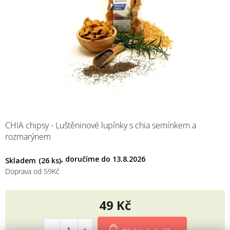
M
CHIA chipsy - Luštěninové lupínky s chia semínkem a
rozmarýnem
13.8.2026
Skladem
(26 ks)
Doprava od 59Kč
49 Kč
Měrná
cena: