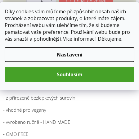
Přidat do košíku
Díky cookies vám můžeme přizpůsobit obsah našich
stránek a zobrazovat produkty, o které máte zájem.
Procházení webu vám ulehčíme tím, že si budeme
pamatovat vaše preference. Používání webu bude pro
Popis
Hodnocení
vás snazší a pohodlnější.
Více informací
. Děkujeme.
Nastavení
Hmotnost: 100g
Složení: hrachová mouka, sušené brambory, slunečnicový olej,
chia semínka (5,4%), sůl, rozmarýn (1%)
Souhlasím
Podává se jako pochutina (křupky či brambůrky).
- z přirozeně bezlepkových surovin
- vhodné pro vegany
- vyrobeno ručně - HAND MADE
- GMO FREE