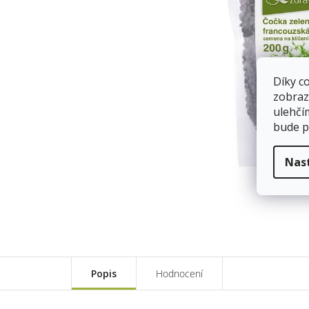
Díky c
zobraz
ulehčí
bude p
Nas
Popis
Hodnocení