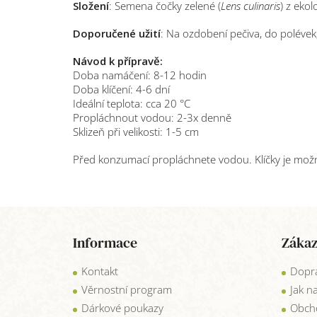
Složení
: Semena čočky zelené (
Lens culinaris
) z eko
Doporučené užití
: Na ozdobení pečiva, do polévek
Návod k přípravě:
Doba namáčení: 8-12 hodin
Doba klíčení: 4-6 dní
Ideální teplota: cca 20 °C
Propláchnout vodou: 2-3x denně
Sklizeň při velikosti: 1-5 cm
Před konzumací propláchnete vodou. Klíčky je možn
Z
á
Informace
Zákaz
p
a
Kontakt
Dopra
t
í
Věrnostní program
Jak n
Dárkové poukazy
Obch