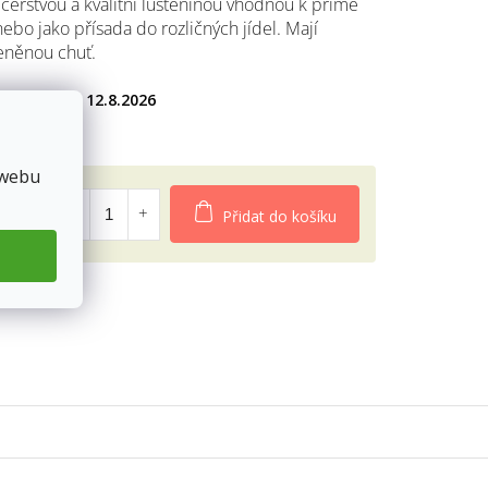
u čerstvou a kvalitní luštěninou vhodnou k přímé
bo jako přísada do rozličných jídel. Mají
eněnou chuť.
diček.
12.8.2026
9Kč
 webu
Přidat do košíku