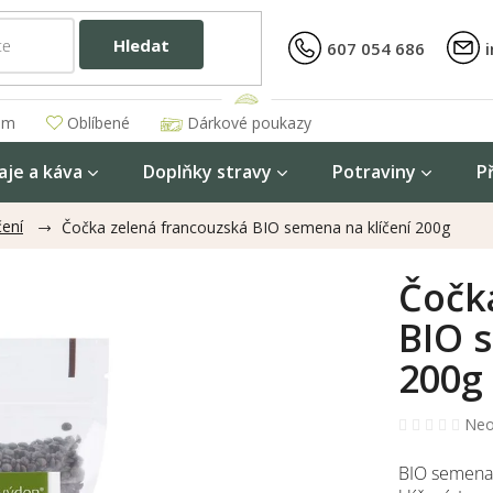
Hledat
607 054 686
am
Oblíbené
Dárkové poukazy
aje a káva
Doplňky stravy
Potraviny
P
čení
Čočka zelená francouzská BIO semena na klíčení 200g
Čočk
BIO 
200g
Prů
Neo
hod
pro
BIO semena
je