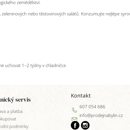
logického zemědělství.
, zeleninových nebo těstovinových salátů. Konzumujte nejlépe syrov
é uchovat 1–2 týdny v chladničce.
Kontakt
nický servis
607 054 686
va a platba
info
@
prodejnabylin.cz
akupovat
odní podmínky