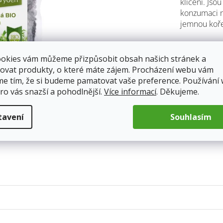
klíčení. Jso
0,0
konzumaci ne
z
jemnou koř
5
hvěz
Skladem
Doprava od 5
ookies vám můžeme přizpůsobit obsah našich stránek a
ovat produkty, o které máte zájem. Procházení webu vám
me tím, že si budeme pamatovat vaše preference. Používání
ro vás snazší a pohodlnější.
Více informací
. Děkujeme.
99 Kč
Měrná
tavení
Souhlasím
cena: