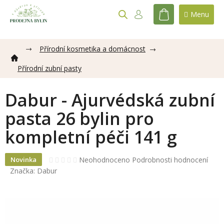
Přejít
na
NÁKUPNÍ
obsah
KOŠÍK
Přírodní kosmetika a domácnost
Přírodní zubní pasty
Dabur - Ajurvédská zubní
pasta 26 bylin pro
kompletní péči 141 g
Průměrné
Neohodnoceno
Podrobnosti hodnocení
Novinka
hodnocení
Značka:
Dabur
produktu
je
0,0
z
5