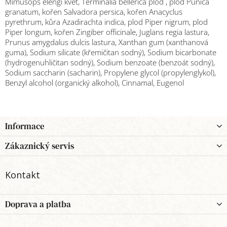
Mimusops elengi květ, Terminalia bellerica plod , plod Punica
granatum, kořen Salvadora persica, kořen Anacyclus
pyrethrum, kůra Azadirachta indica, plod Piper nigrum, plod
Piper longum, kořen Zingiber officinale, Juglans regia lastura,
Prunus amygdalus dulcis lastura, Xanthan gum (xanthanová
guma), Sodium silicate (křemičitan sodný), Sodium bicarbonate
(hydrogenuhličitan sodný), Sodium benzoate (benzoát sodný),
Sodium saccharin (sacharin), Propylene glycol (propylenglykol),
Benzyl alcohol (organický alkohol), Cinnamal, Eugenol
Z
Informace
á
p
Zákaznický servis
a
t
Kontakt
í
Doprava a platba