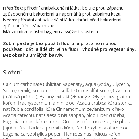
Hřebíček:
přírodní antibakteriální látka, bojuje proti zápachu
způsobenému bakteriemi a napomáhá proti zubnímu kazu.
Neem:
přírodní antibakteriální látka, chrání před bakteriemi
způsobujícími zápach z úst
Máta:
udržuje ústní hygienu a svěžest v ústech
Zubní pasta je bez použití fluoru a proto ho mohou
používat i děti a lidé citliví na fluor. Vhodné pro vegetariány.
Bez obsahu umělých barviv.
Složení
Calcium carbonate (uhličitan vápenatý), Aqua (voda), Glycerin,
Silica (křemík), Sodium coco sulfate (kokosulfát sodný), Aroma
(mátová příchuť), Bylinný extrakt (získaný z: Glycyrrhiza glabra
kořen, Trachyspermum ammi plod, Acacia arabica kůra stonku,
nať Rubia cordifolia, kůra Cinnamomum zeylanicum, dřevo
Acacia catechu, nať Caesalpinia sappan, plod Piper cubeba,
Eugenia cumini kůra stonku, Quercus infectoria Gall, Ziziphus
Jujuba kůra, Barleria prionitis kůra, Zanthoxylum alatum plod,
Eugenia caryophyllus pupen, Hemidesmus indicus kořen,