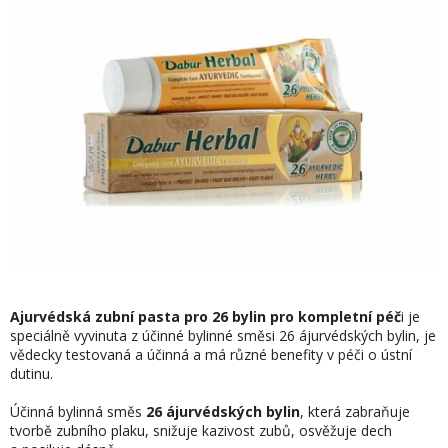
hvězdiček.
M
Ajurvédská zubní pasta pro 26 bylin pro kompletní péč
i je
speciálně vyvinuta z účinné bylinné směsi 26 ájurvédských bylin, je
vědecky testovaná a účinná a má různé benefity v péči o ústní
dutinu.
Účinná bylinná směs
26 ájurvédských bylin
, která zabraňuje
tvorbě zubního plaku, snižuje kazivost zubů, osvěžuje dech