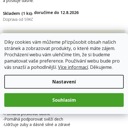
a posiluje dásně.
12.8.2026
Skladem
(1 ks)
Doprava od 59Kč
129 Kč
Díky cookies vám můžeme přizpůsobit obsah našich
Měrná
stránek a zobrazovat produkty, o které máte zájem.
cena:
Přidat do košíku
Procházení webu vám ulehčíme tím, že si budeme
pamatovat vaše preference. Používání webu bude pro
vás snazší a pohodlnější.
Více informací
. Děkujeme.
Nastavení
Popis
Hodnocení
Souhlasím
-Pomáhá předcházet tvorbě zubního plaku
-Pomáhá snižovat tvorbu zubního kazu
-Pomáhá posilovat dásně
-Pomáhá podporovat svěží dech
-Udržuje zuby a dásně silné a zdravé