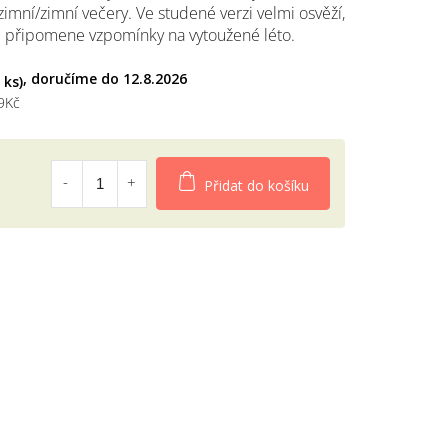
mní/zimní večery. Ve studené verzi velmi osvěží,
diček.
e připomene vzpomínky na vytoužené léto.
12.8.2026
 ks)
9Kč
Přidat do košíku