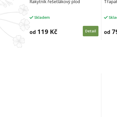
Rakytník řešetlákový plod
Třapat
Skladem
Skl
119 Kč
7
od
Detail
od