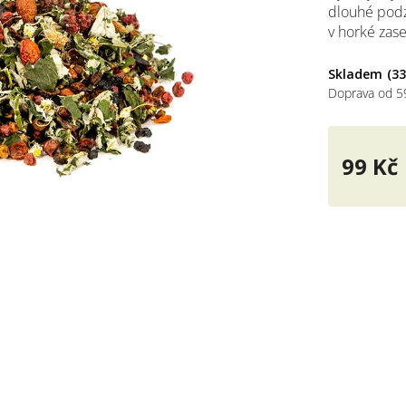
dlouhé podzi
5
hvěz
v horké zas
Skladem
(33
Doprava od 5
99 Kč
Měrná
cena: