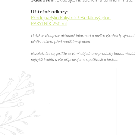
Užitečné odkazy:
ProdejnaBylin Rakytník řešetlákový plod
RAKYTNÍK 250 ml
I když se věnujeme aktualitě informací o našich výrobcích, výrob
přečíst etiketu před použitím výrobku.
Nezalekněte se, jestliže se vámi objednané produkty budou vizuálně
nejvyšší kvalita a vše připravujeme s pečlivostí a láskou.