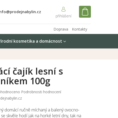
info@prodejnabylin.cz
NÁKUPNÍ
KOŠÍK
Doprava
Kontakty
řírodní kosmetika a domácnost
í čajík lesní s
tníkem 100g
měrné
hodnoceno
Podrobnosti hodnocení
nocení
dejnabylin.cz
duktu
ný domácí ručně míchaný a balený ovocno-
k se skvěle hodí jak na horké letní dny, tak na