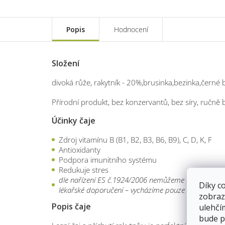
Popis
Hodnocení
Složení
divoká růže, rakytník - 20%,brusinka,bezinka,černé 
Přírodní produkt, bez konzervantů, bez síry, ručně 
Účinky čaje
Zdroj vitamínu B (B1, B2, B3, B6, B9), C, D, K, F
Antioxidanty
Podpora imunitního systému
Redukuje stres
dle nařízení ES č.1924/2006 nemůžeme uvádět zdravotn
Díky c
lékařské doporučení – vycházíme pouze informací z 
zobraz
Popis čaje
ulehčí
bude p