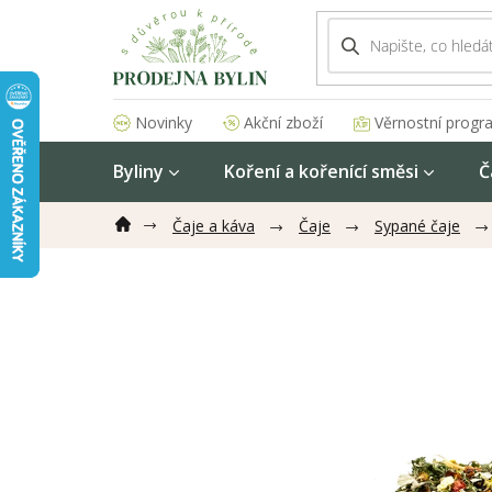
Přejít
na
obsah
Akční zboží
Věrnostní progr
Novinky
Byliny
Koření a kořenící směsi
Č
Čaje a káva
Čaje
Sypané čaje