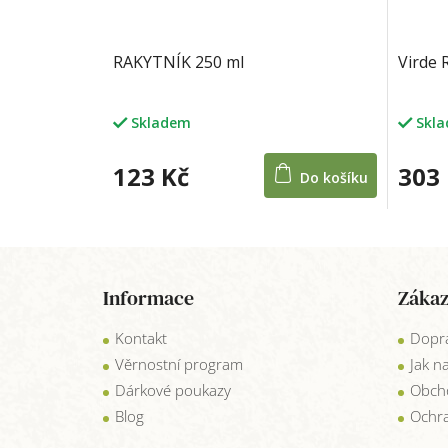
RAKYTNÍK 250 ml
Virde 
Skladem
Skl
123 Kč
303
Do košíku
Z
á
Informace
Zákaz
p
a
Kontakt
Dopra
t
í
Věrnostní program
Jak n
Dárkové poukazy
Obch
Blog
Ochra