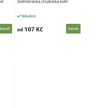
od
Sedmikráska chudobka květ
Skladem
107 Kč
Detail
od
Detail