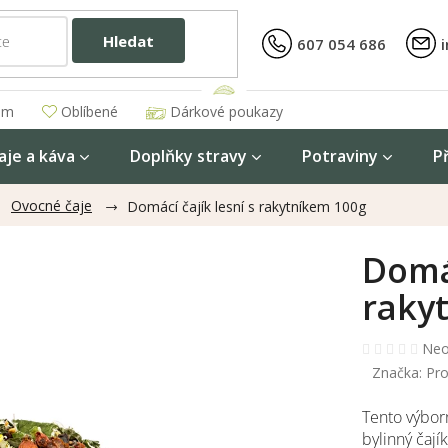
Hledat
607 054 686
am
Oblíbené
Dárkové poukazy
aje a káva
Doplňky stravy
Potraviny
P
Ovocné čaje
Domácí čajík lesní s rakytníkem 100g
Domác
raky
Prů
Neo
hod
Značka:
Pro
pro
je
Tento výbor
0,0
bylinný čají
z