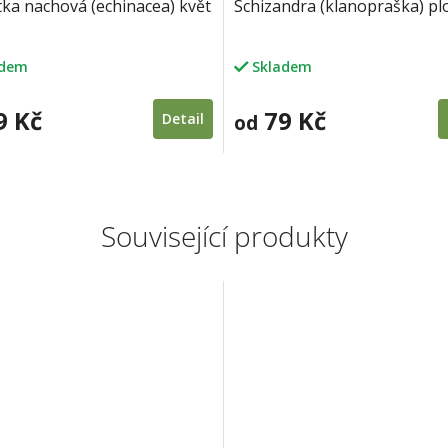
ka nachová (echinacea) květ
Schizandra (klanopraška) pl
adem
Skladem
9 Kč
79 Kč
Detail
od
Související produkty