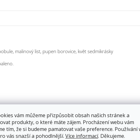
bobule, malinový list, pupen borovice, květ sedmikrásky
baleno.
í účinky, proto výše uvedené léčivé účinky jsou formou tipů našich bab
ookies vám můžeme přizpůsobit obsah našich stránek a
internetu, které nemusí být odborné.
ovat produkty, o které máte zájem. Procházení webu vám
me tím, že si budeme pamatovat vaše preference. Používání
ro vás snazší a pohodlnější.
Více informací
. Děkujeme.