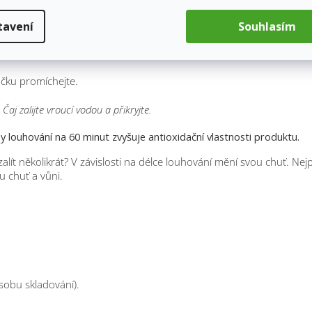
ý i studený nálev. Rakytník obsahuje mnoho bioaktivních látek, které m
sáhnout při podzimních a zimních výkyvech imunity. Navíc je bohat
tavení
Souhlasím
sáčku promíchejte.
 Čaj zalijte vroucí vodou a přikryjte.
 louhování na 60 minut zvyšuje antioxidační vlastnosti produktu.
e zalít několikrát? V závislosti na délce louhování mění svou chuť. Ne
u chuť a vůni.
sobu skladování).