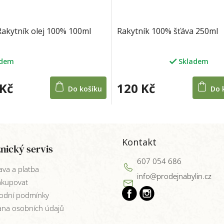
Rakytník olej 100% 100ml
Rakytník 100% šťáva 250ml
adem
Skladem
Průměrné
hodnocení
produktu
 Kč
120 Kč
Do košíku
Do 
je
5,0
z
5
hvězdiček.
Kontakt
nický servis
607 054 686
va a platba
info
@
prodejnabylin.cz
akupovat
odní podmínky
na osobních údajů