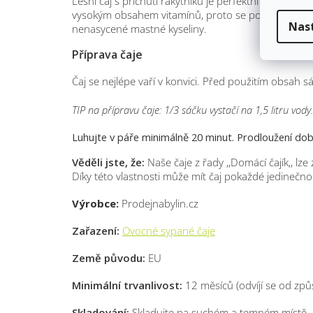
Lesní čaj s příchutí rakytníku je perfektní jako tepl
vysokým obsahem vitamínů, proto se po něm vyplatí 
Nas
nenasycené mastné kyseliny.
Příprava čaje
Čaj se nejlépe vaří v konvici. Před použitím obsah 
TIP na přípravu čaje: 1/3 sáčku vystačí na 1,5 litru vody.
Luhujte v páře minimálně 20 minut. Prodloužení doby
Věděli jste, že:
Naše čaje z řady ,,Domácí čajík,, lz
Díky této vlastnosti může mít čaj pokaždé jedinečno
Výrobce:
Prodejnabylin.cz
Zařazení:
Ovocné sypané čaje
Země původu:
EU
Minimální trvanlivost:
12 měsíců (odvíjí se od způ
Skladování:
Skladujte na suchém a temném místě.