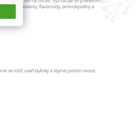
ají pozitivní vliv na zdraví. Vyznačuje se především
ý na antioxidanty, flavonoidy, aminokyseliny a
jprve se totiž uvaří bylinky a teprve potom ovoce.