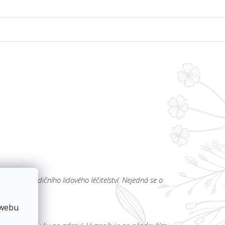
iček a tradičního lidového léčitelství. Nejedná se o
 webu