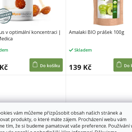
us v optimální koncentraci |
Amalaki BIO prášek 100g
edica
adem
Skladem
 Kč
139 Kč
Do košíku
Do 
ookies vám můžeme přizpůsobit obsah našich stránek a
ovat produkty, o které máte zájem. Procházení webu vám
me tím, že si budeme pamatovat vaše preference. Používání