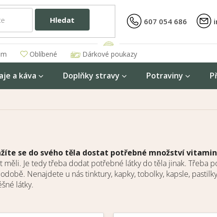
Hledat
607 054 686
am
Oblíbené
Dárkové poukazy
aje a káva
Doplňky stravy
Potraviny
P
žíte se do svého těla dostat potřebné množství vitami
t měli. Je tedy třeba dodat potřebné látky do těla jinak. Třeba
době. Nenajdete u nás tinktury, kapky, tobolky, kapsle, pastilky 
šné látky.