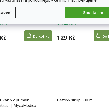
ro vás snazší a pohodlnější.
Více informací
. Děkujeme.
andha BIO 180 kapslí
Ashwagandha BIO prášek 1
tavení
Souhlasím
adem
Skladem
 Kč
129 Kč
Do košíku
Do 
ukan v optimální
Bezový sirup 500 ml
traci | MycoMedica