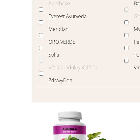
Apotheke
Ba
Everest Ayurveda
Gr
Meridian
My
ORO VERDE
Pe
Solia
TC
Včelí produkty Kolínek
Vi
ZdravyDen
V
ý
p
i
s
p