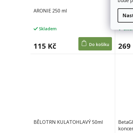
bude p
ARONIE 250 ml
Ashwag
Nas
Skladem
Skl
115 Kč
269
Do košíku
BĚLOTRN KULATOHLAVÝ 50ml
BetaGl
koncen