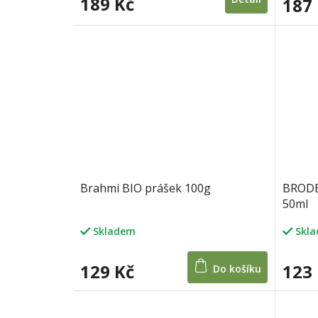
189 Kč
187
Brahmi BIO prášek 100g
BRODE
50ml
Skladem
Skl
129 Kč
123
Do košíku