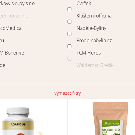
ťkovy sirupy s.r.o.
Cvrček
een idea s.r.o.
Klášterní officína
coMedica
Naděje-Byliny
ru
Prodejnabylin.cz
M Bohemie
TCM Herbs
rde
Waldemar Grešík
Vymazat filtry