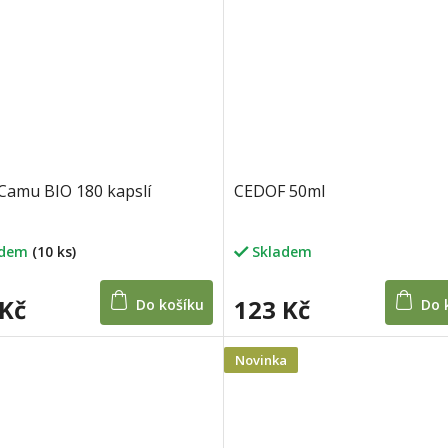
amu BIO 180 kapslí
CEDOF 50ml
adem
(10 ks)
Skladem
 Kč
123 Kč
Do košíku
Do 
Novinka