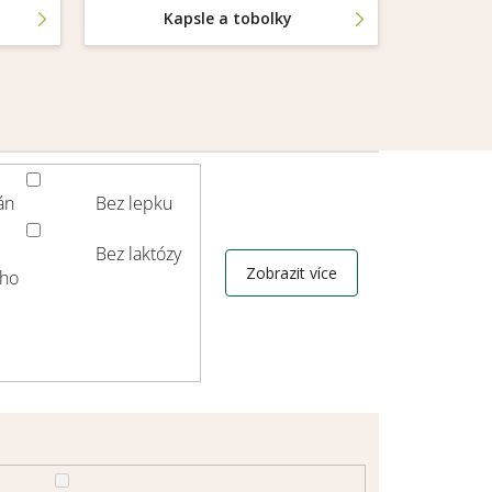
Kapsle a tobolky
án
Bez lepku
Bez laktózy
Zobrazit více
ho