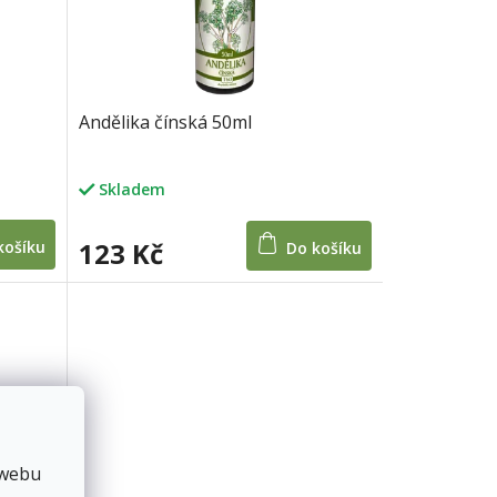
Andělika čínská 50ml
Skladem
123 Kč
košíku
Do košíku
 webu