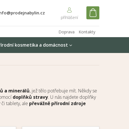
info@prodejnabylin.cz
NÁKUPNÍ
KOŠÍK
Doprava
Kontakty
řírodní kosmetika a domácnost
nů a minerálů
, jež tělo potřebuje mít. Někdy se
 pomocí
doplňků stravy
. U nás najdete doplňky
či tablety, ale
převážně přírodní zdroje