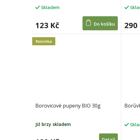
Skladem
Skl
123 Kč
290
Do košíku
Novinka
Borovicové pupeny BIO 30g
Borůvk
Již brzy skladem
Skl
Detail