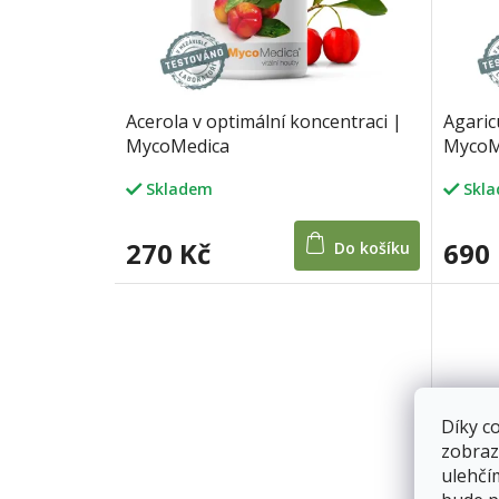
r
o
d
u
k
Acerola v optimální koncentraci |
Agaric
t
MycoMedica
MycoM
ů
Skladem
Skl
270 Kč
690
Do košíku
Díky c
zobraz
ulehčí