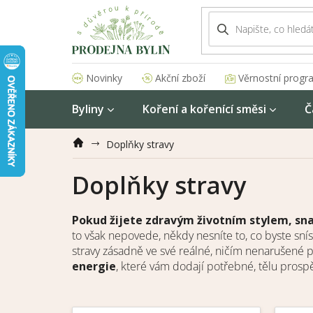
Přejít
na
obsah
Akční zboží
Věrnostní progr
Novinky
Byliny
Koření a kořenící směsi
Č
Doplňky stravy
Doplňky stravy
Pokud žijete zdravým životním stylem, sna
to však nepovede, někdy nesníte to, co byste snís
stravy zásadně ve své reálné, ničím nenarušené po
energie
, které vám dodají potřebné, tělu prospě