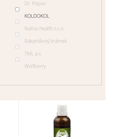
Dr. Popov
KOLDOKOL
Natios health s.r.o.
Rakytníkový krámek
TML a.s.
Wolfberry