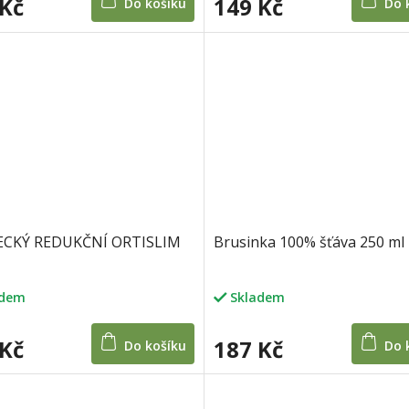
 Kč
149 Kč
Do košíku
Do 
CKÝ REDUKČNÍ ORTISLIM
Brusinka 100% šťáva 250 ml
adem
Skladem
 Kč
187 Kč
Do košíku
Do 