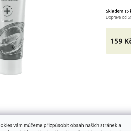
5
hvěz
Skladem
(5 
Doprava od 5
159 K
Měrná
cena:
ookies vám můžeme přizpůsobit obsah našich stránek a