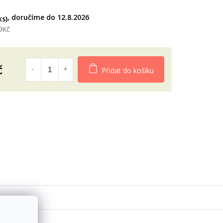
diček.
12.8.2026
ks)
9Kč
č
Přidat do košíku