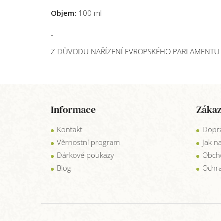
Objem:
100 ml
Z DŮVODU NAŘÍZENÍ EVROPSKÉHO PARLAMENTU A
Z
á
Informace
Zákaz
p
a
Kontakt
Dopra
t
í
Věrnostní program
Jak n
Dárkové poukazy
Obch
Blog
Ochra