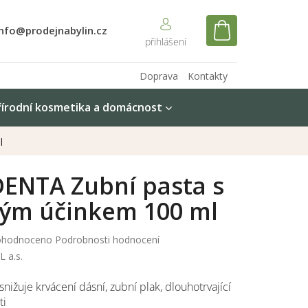
info@prodejnabylin.cz
NÁKUPNÍ
KOŠÍK
Doprava
Kontakty
řírodní kosmetika a domácnost
l
ENTA Zubní pasta s
itým účinkem 100 ml
měrné
hodnoceno
Podrobnosti hodnocení
nocení
 a.s.
duktu
 snižuje krvácení dásní, zubní plak, dlouhotrvající
ti