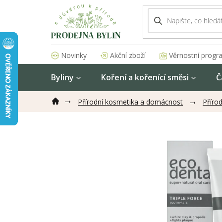
Přejít
na
obsah
Akční zboží
Věrnostní progr
Novinky
Byliny
Koření a kořenící směsi
Č
Přírodní kosmetika a domácnost
Přírod