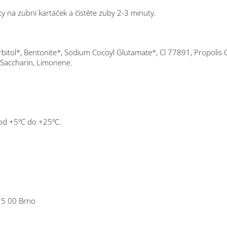
ty na zubní kartáček a čistěte zuby 2-3 minuty.
orbitol*, Bentonite*, Sodium Cocoyl Glutamate*, Cl 77891, Propolis 
Saccharin, Limonene.
 od +5ºC do +25ºC.
15 00 Brno