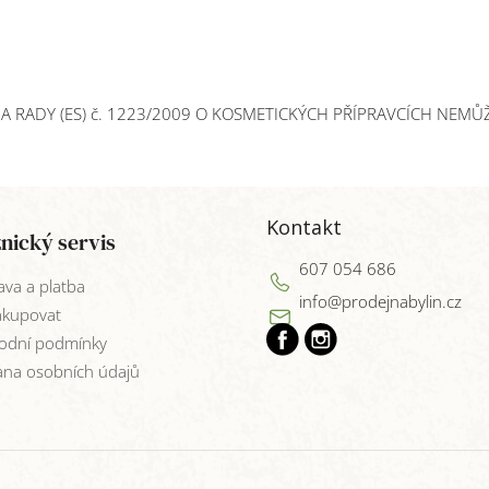
 RADY (ES) č. 1223/2009 O KOSMETICKÝCH PŘÍPRAVCÍCH NEMŮ
Kontakt
nický servis
607 054 686
va a platba
info
@
prodejnabylin.cz
akupovat
odní podmínky
na osobních údajů