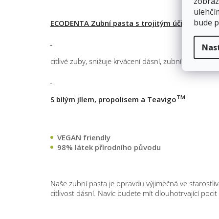
zobraz
ulehčí
bude p
ECODENTA Zubní pasta s trojitým účinkem
Nas
citlivé zuby, snižuje krvácení dásní, zubní plak, dlouh
TM
S bílým jílem, propolisem a Teavigo
VEGAN friendly
98% látek přírodního původu
Naše zubní pasta je opravdu výjimečná ve starostlivos
citlivost dásní. Navíc budete mít dlouhotrvající pocit