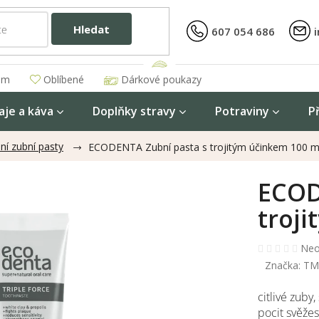
Hledat
607 054 686
am
Oblíbené
Dárkové poukazy
aje a káva
Doplňky stravy
Potraviny
P
ní zubní pasty
ECODENTA Zubní pasta s trojitým účinkem 100 m
ECOD
troj
Prů
Neo
hod
Značka:
TML
pro
je
citlivé zuby,
0,0
pocit svěžes
z