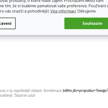
ovat produkty, o které máte zájem. Procházení webu vám
me tím, že si budeme pamatovat vaše preference. Používání
ro vás snazší a pohodlnější.
Více informací
. Děkujeme.
tavení
Souhlasím
otrvající pocit svěžesti
ti o ty nejcitlivější oblasti. Kombinace
bílého jílu+propolisu+Teavigo
 svěžesti. Šťastné ústa!