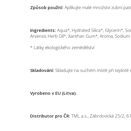
Způsob použití:
Aplikujte malé množství zubní pas
Ingredients:
Aqua*, Hydrated Silica*, Glycerin*, S
Arvensis Herb Oil*, Xanthan Gum*, Aroma, Sodium 
* Látky ekologického zemědělství
Skladování:
Skladujte na suchém místě při teplotě
Vyrobeno v EU (Litva).
Distributor pro ČR:
TML a.s., Zábrdovická 25/2, 6