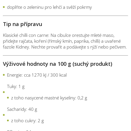
doplňte
o
zeleninu
pro
lehčí
a
svěží
pokrmy
Tip
na
přípravu
Klasické
chilli
con
carne:
Na
cibulce
orestujte
mleté
maso,
přidejte
rajčata,
koření (
římský
kmín,
paprika,
chilli)
a
uvařené
fazole
Kidney.
Nechte
provařit
a
podávejte
s
rýží
nebo
pečivem.
Výživové
hodnoty
na
100
g (
suchý
produkt)
Energie:
cca
1270
kJ /
300
kcal
Tuky:
1
g
z
toho
nasycené
mastné
kyseliny:
0,2
g
Sacharidy:
40
g
z
toho
cukry:
2
g