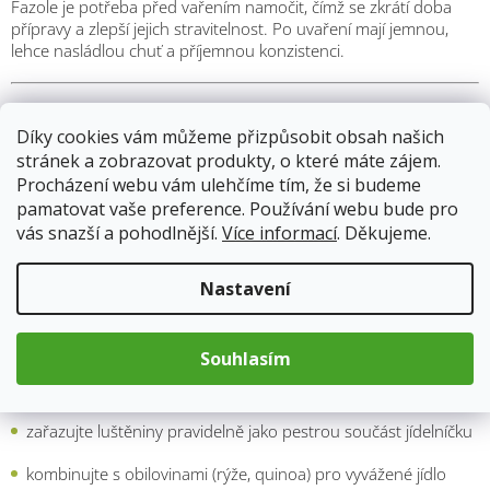
Fazole
je
potřeba
před
vařením
namočit,
čímž
se
zkrátí
doba
přípravy
a
zlepší
jejich
stravitelnost.
Po
uvaření
mají
jemnou,
lehce
nasládlou
chuť
a
příjemnou
konzistenci.
Způsoby
použití
Díky cookies vám můžeme přizpůsobit obsah našich
chilli
con
carne
stránek a zobrazovat produkty, o které máte zájem.
Procházení webu vám ulehčíme tím, že si budeme
fazolové
polévky
pamatovat vaše preference. Používání webu bude pro
vás snazší a pohodlnější.
Více informací
. Děkujeme.
zeleninové
směsi
saláty (
teplé
i
studené)
Nastavení
jako
příloha
k
masu
i
bezmasým
pokrmům
Souhlasím
Tipy
pro
zdravé
stravování
zařazujte
luštěniny
pravidelně
jako
pestrou
součást
jídelníčku
kombinujte
s
obilovinami (
rýže,
quinoa)
pro
vyvážené
jídlo