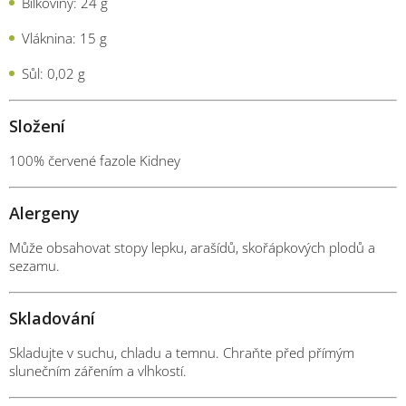
Bílkoviny:
24
g
Vláknina:
15
g
Sůl:
0,02
g
Složení
100%
červené
fazole
Kidney
Alergeny
Může
obsahovat
stopy
lepku,
arašídů,
skořápkových
plodů
a
sezamu.
Skladování
Skladujte
v
suchu,
chladu
a
temnu.
Chraňte
před
přímým
slunečním
zářením
a
vlhkostí.