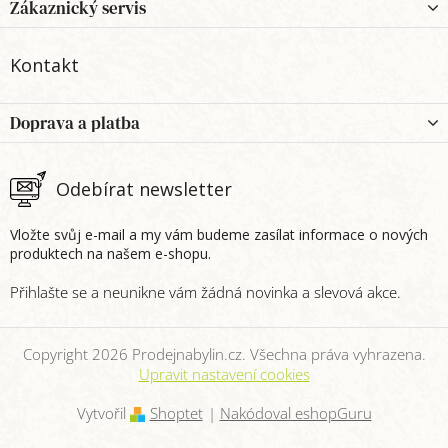
p
Zákaznický servis
a
t
Kontakt
í
Doprava a platba
Odebírat newsletter
Vložte svůj e-mail a my vám budeme zasílat informace o nových
produktech na našem e-shopu.
Copyright 2026
Prodejnabylin.cz
. Všechna práva vyhrazena.
Upravit nastavení cookies
Vytvořil
Shoptet
|
Nakódoval eshopGuru