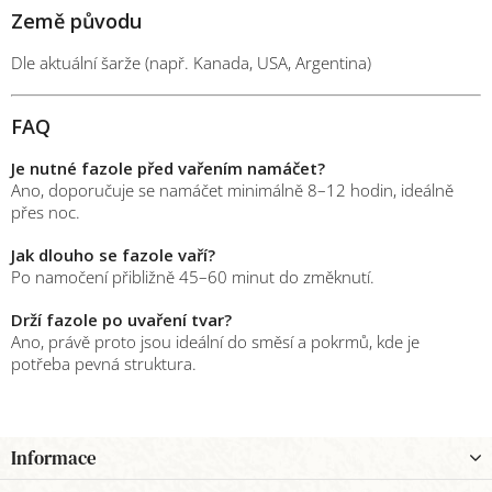
Země
původu
Dle
aktuální
šarže (
např.
Kanada,
USA,
Argentina)
FAQ
Je
nutné
fazole
před
vařením
namáčet?
Ano,
doporučuje
se
namáčet
minimálně
8–
12
hodin,
ideálně
přes
noc.
Jak
dlouho
se
fazole
vaří?
Po
namočení
přibližně
45–
60
minut
do
změknutí.
Drží
fazole
po
uvaření
tvar?
Ano,
právě
proto
jsou
ideální
do
směsí
a
pokrmů,
kde
je
potřeba
pevná
struktura.
Z
Informace
á