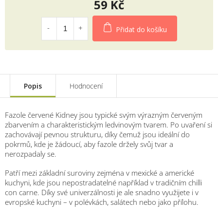
59 Kč
Měrná
cena:
Přidat do košíku
Popis
Hodnocení
Fazole
červené
Kidney
jsou
typické
svým
výrazným
červeným
zbarvením
a
charakteristickým
ledvinovým
tvarem.
Po
uvaření
si
zachovávají
pevnou
strukturu,
díky
čemuž
jsou
ideální
do
pokrmů,
kde
je
žádoucí,
aby
fazole
držely
svůj
tvar
a
nerozpadaly
se.
Patří
mezi
základní
suroviny
zejména
v
mexické
a
americké
kuchyni,
kde
jsou
nepostradatelné
například
v
tradičním
chilli
con
carne.
Díky
své
univerzálnosti
je
ale
snadno
využijete
i
v
evropské
kuchyni –
v
polévkách,
salátech
nebo
jako
přílohu.