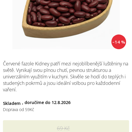
M
–14 %
Červené
fazole
Kidney
patří
mezi
nejoblíbenější
luštěniny
na
světě.
Vynikají
svou
plnou
chutí,
pevnou
strukturou
a
univerzálním
využitím
v
kuchyni.
Skvěle
se
hodí
do
teplých
i
studených
pokrmů
a
jsou
ideální
volbou
pro
každodenní
vaření.
12.8.2026
Skladem
Doprava od 59Kč
69 Kč