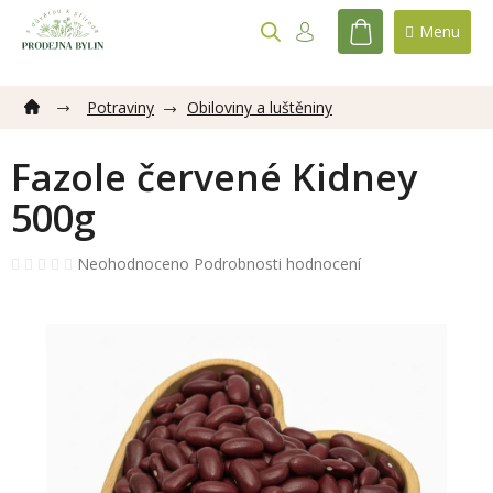
Přejít
na
NÁKUPNÍ
obsah
KOŠÍK
Potraviny
Obiloviny a luštěniny
Fazole červené Kidney
500g
Průměrné
Neohodnoceno
Podrobnosti hodnocení
hodnocení
produktu
je
0,0
z
5
hvězdiček.