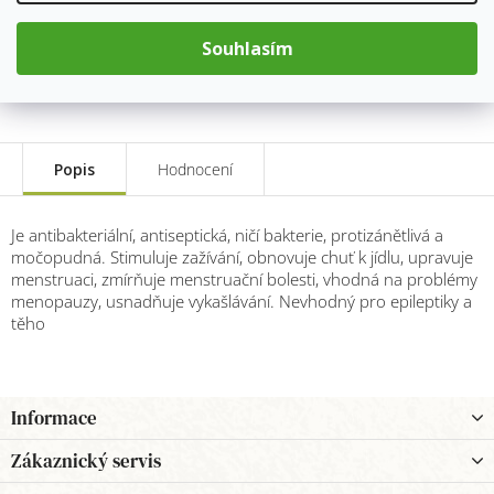
Měrná
cena:
Přidat do košíku
Souhlasím
Popis
Hodnocení
Je antibakteriální, antiseptická, ničí bakterie, protizánětlivá a
močopudná. Stimuluje zažívání, obnovuje chuť k jídlu, upravuje
menstruaci, zmírňuje menstruační bolesti, vhodná na problémy
menopauzy, usnadňuje vykašlávání. Nevhodný pro epileptiky a
těho
Z
Informace
á
p
Zákaznický servis
a