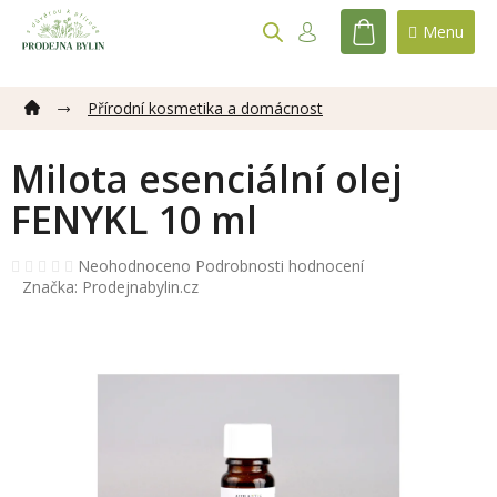
Přejít
na
NÁKUPNÍ
obsah
KOŠÍK
Přírodní kosmetika a domácnost
Milota esenciální olej
FENYKL 10 ml
Průměrné
Neohodnoceno
Podrobnosti hodnocení
hodnocení
Značka:
Prodejnabylin.cz
produktu
je
0,0
z
5
hvězdiček.