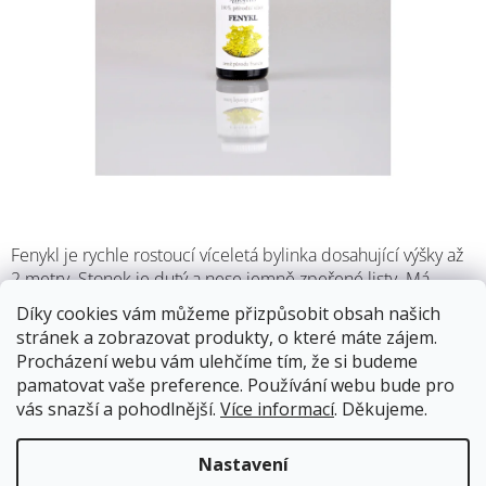
M
Fenykl je rychle rostoucí víceletá bylinka dosahující výšky až
2 metry. Stonek je dutý a nese jemně zpeřené listy. Má
dlouhý a silný kořen, který je téměř nemožné vytrhnout.
Díky cookies vám můžeme přizpůsobit obsah našich
Hroznovité květenství má sytě žluté.
stránek a zobrazovat produkty, o které máte zájem.
Procházení webu vám ulehčíme tím, že si budeme
13.8.2026
Skladem
pamatovat vaše preference. Používání webu bude pro
Doprava od 59Kč
vás snazší a pohodlnější.
Více informací
. Děkujeme.
Nastavení
79 Kč