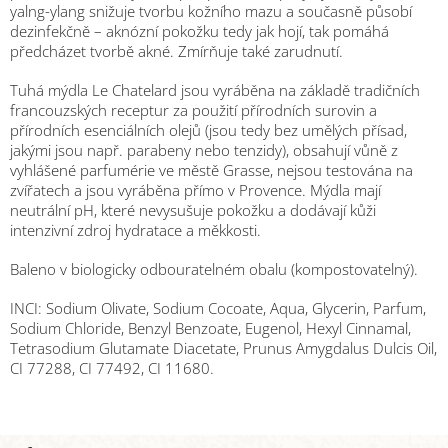
yalng-ylang snižuje tvorbu kožního mazu a současně působí
dezinfekčně – aknózní pokožku tedy jak hojí, tak pomáhá
předcházet tvorbě akné. Zmírňuje také zarudnutí.
Tuhá mýdla Le Chatelard jsou vyráběna na základě tradičních
francouzských receptur za použití přírodních surovin a
přírodních esenciálních olejů (jsou tedy bez umělých přísad,
jakými jsou např. parabeny nebo tenzidy), obsahují vůně z
vyhlášené parfumérie ve městě Grasse, nejsou testována na
zvířatech a jsou vyráběna přímo v Provence. Mýdla mají
neutrální pH, které nevysušuje pokožku a dodávají kůži
intenzivní zdroj hydratace a měkkosti.
Baleno v biologicky odbouratelném obalu (kompostovatelný).
INCI: Sodium Olivate, Sodium Cocoate, Aqua, Glycerin, Parfum,
Sodium Chloride, Benzyl Benzoate, Eugenol, Hexyl Cinnamal,
Tetrasodium Glutamate Diacetate, Prunus Amygdalus Dulcis Oil,
CI 77288, CI 77492, CI 11680.
Z