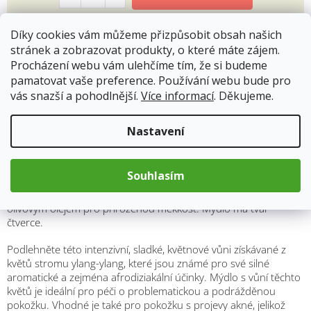
Díky cookies vám můžeme přizpůsobit obsah našich
stránek a zobrazovat produkty, o které máte zájem.
Procházení webu vám ulehčíme tím, že si budeme
Popis
Hodnocení
pamatovat vaše preference. Používání webu bude pro
vás snazší a pohodlnější.
Více informací
. Děkujeme.
Detailní popis produktu
Nastavení
Přírodní luxusní mýdlo bez palmového oleje, jehož získávání má
značné negativní dopady na životní prostředí. Mýdla jsou
Souhlasím
namísto tohoto oleje obohacena sladkým mandlovým olejem
pro zjemnění, kokosovým olejem pro uklidňující účinky a
olivovým olejem pro přirozenou měkkost. Mýdlo má tvar
čtverce.
Podlehněte této intenzivní, sladké, květnové vůni získávané z
květů stromu ylang-ylang, které jsou známé pro své silné
aromatické a zejména afrodiziakální účinky. Mýdlo s vůní těchto
květů je ideální pro péči o problematickou a podrážděnou
pokožku. Vhodné je také pro pokožku s projevy akné, jelikož