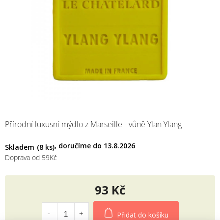
M
Přírodní luxusní mýdlo z Marseille - vůně Ylan Ylang
13.8.2026
Skladem
(8 ks)
Doprava od 59Kč
93 Kč
Měrná
cena:
Přidat do košíku