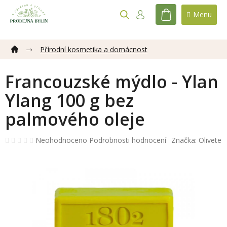
Přejít
na
NÁKUPNÍ
obsah
KOŠÍK
Přírodní kosmetika a domácnost
Francouzské mýdlo - Ylan
Ylang 100 g bez
palmového oleje
Průměrné
Neohodnoceno
Podrobnosti hodnocení
Značka:
Olivete
hodnocení
produktu
je
0,0
z
5
hvězdiček.