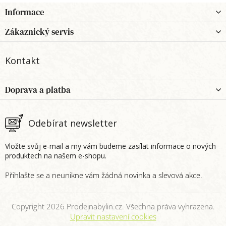
Z
Informace
á
p
Zákaznický servis
a
t
Kontakt
í
Doprava a platba
Odebírat newsletter
Vložte svůj e-mail a my vám budeme zasílat informace o nových
produktech na našem e-shopu.
Copyright 2026
Prodejnabylin.cz
. Všechna práva vyhrazena.
Upravit nastavení cookies