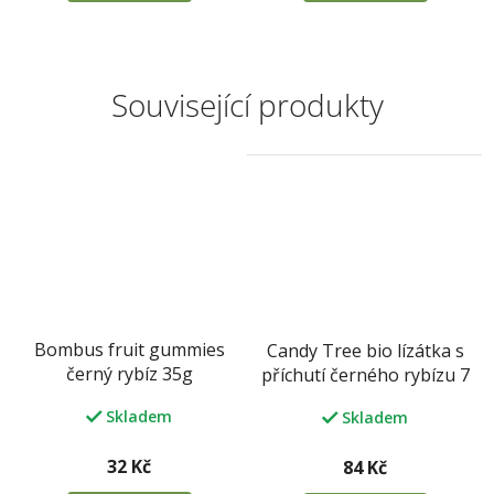
Související produkty
Bombus fruit gummies
Candy Tree bio lízátka s
černý rybíz 35g
příchutí černého rybízu 7
x 10 g
Skladem
Skladem
32 Kč
84 Kč