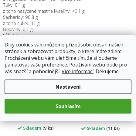
Tuky: 0,1 g
z toho nasycené mastné kyseliny: <0,1 g
Sacharidy: 90,8 g
z toho cukry: 41 g
Bílkoviny: 0,1 g
Sůl: 0 g
Díky cookies vám můžeme přizpůsobit obsah našich
stránek a zobrazovat produkty, o které máte zájem.
Procházení webu vám ulehčíme tím, že si budeme
pamatovat vaše preference. Používání webu bude pro
vás snazší a pohodlnější.
Více informací
. Děkujeme.
Nastavení
Souhlasím
Grešík Anýz & Fenykl
Grešík Alpské bylinné
bonbóny 100g
bonbóny bez cukru se
sladidly 100g
Skladem
(9 ks)
Skladem
(11 ks)