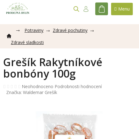
Přejít
na
NÁKUPNÍ
obsah
KOŠÍK
Potraviny
Zdravé pochutiny
Zdravé sladkosti
Grešík Rakytníkové
bonbóny 100g
Průměrné
Neohodnoceno
Podrobnosti hodnocení
hodnocení
Značka:
Waldemar Grešík
produktu
je
0,0
z
5
hvězdiček.