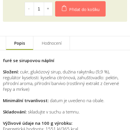
Měrná
cena:
Přidat do košíku
Popis
Hodnocení
furé se sirupovou náplní
Složení:
cukr, glukózový sirup, dužina rakytníku (9,9 %),
regulátor kyselosti: kyselina citrónová, zahušťovadlo: pektin,
přírodní aroma, přírodní barvivo (rostlinný extrakt z červené
řepy a mrkve)
Minimální trvanlivost:
datum je uvedeno na obale.
Skladování:
skladujte v suchu a temnu.
Výživové údaje na 100 g výrobku:
Energetická hodnota: 1551 kJ/365 kcal