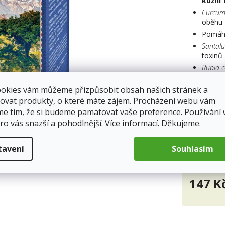
kožní 
5
Curcum
hvěz
oběhu
Pomáh
Santal
toxinů
Rubia c
Glycyrr
ookies vám můžeme přizpůsobit obsah našich stránek a
f
unkci
ovat produkty, o které máte zájem. Procházení webu vám
Doplněk str
me tím, že si budeme pamatovat vaše preference. Používání
ro vás snazší a pohodlnější.
Více informací
. Děkujeme.
Skladem
Doprava od 5
tavení
Souhlasím
147 K
Měrná
cena: