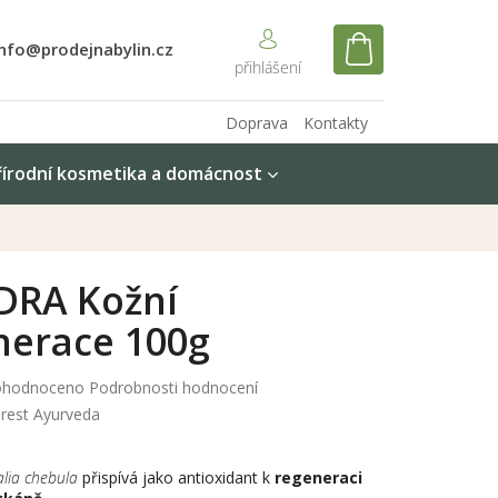
info@prodejnabylin.cz
NÁKUPNÍ
KOŠÍK
Doprava
Kontakty
řírodní kosmetika a domácnost
DRA Kožní
nerace 100g
měrné
hodnoceno
Podrobnosti hodnocení
nocení
rest Ayurveda
duktu
lia chebula
přispívá jako antioxidant k
regeneraci