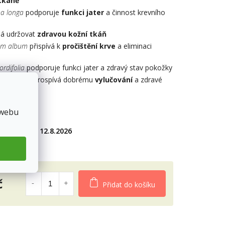
tkáně
a longa
podporuje
funkci jater
a činnost krevního
diček.
á udržovat
zdravou kožní tkáň
um album
přispívá k
pročištění krve
a eliminaci
ordifolia
podporuje funkci jater a zdravý stav pokožky
hiza glabra
prospívá dobrému
vylučování
a zdravé
 prostaty
avy
 webu
12.8.2026
9Kč
č
Přidat do košíku