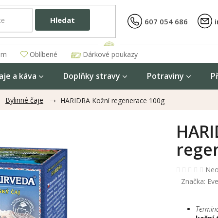
Hledat
607 054 686
am
Oblíbené
Dárkové poukazy
aje a káva
Doplňky stravy
Potraviny
P
Bylinné čaje
HARIDRA Kožní regenerace 100g
HARI
rege
Prů
Neo
hod
Značka:
Eve
pro
je
0,0
Termina
z