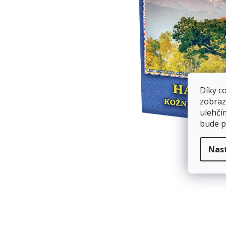
Díky c
zobraz
ulehčí
bude p
Nas