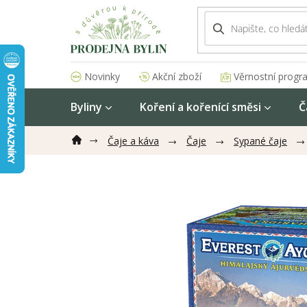
Přejít
na
obsah
Akční zboží
Věrnostní progr
Novinky
Byliny
Koření a kořenící směsi
Č
Čaje a káva
Čaje
Sypané čaje