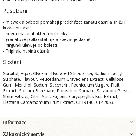
Působení
- miswak a babool pomáhají předcházet zánětu dásní a snižují
krvácení dásní
- neem má antibakteriální účiinky
- granátové jablko stahuje a zpevňuje dásně
- nirgundi ulevuje od bolesti
- Triphala napíná dásně
Složení
Sorbitol, Aqua, Glycerin, Hydrated Silica, Silica, Sodium Lauryl
Sulphate, Flavour, Peucedanum Graveolens Extract, Cellulose
Gum, Menthol, Sodium Saccharin, Foeniculum Vulgare Fruit
Extract, Sodium Benzoate, Potassium Sorbate, Salvadora Persica
Stem Extract, Citric Acid, Eugenia Caryophyllus Bus Extract,
Elettaria Cardamomum Fruit Extract, CI 19140, CI 42053.
Z
Informace
á
p
Zákaznický servis