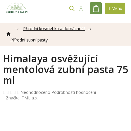
Přejít
na
NÁKUPNÍ
obsah
KOŠÍK
Přírodní kosmetika a domácnost
Přírodní zubní pasty
Himalaya osvěžující
mentolová zubní pasta 75
ml
Průměrné
Neohodnoceno
Podrobnosti hodnocení
hodnocení
Značka:
TML a.s.
produktu
je
0,0
z
5
hvězdiček.