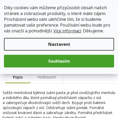
Díky cookies vám můžeme přizpůsobit obsah našich
11.8.2026
Skladem
(6 ks)
stránek a zobrazovat produkty, o které máte zájem.
Doprava od 59Kč
Procházení webu vám ulehčíme tím, že si budeme
pamatovat vaše preference. Používání webu bude pro
vás snazší a pohodlnější.
Více informací
. Děkujeme.
109 Kč
Měrná
cena:
Nastavení
Přidat do košíku
Souhlasím
Popis
Hodnocení
Svěže mentolová bylinná zubní pasta je plná osvěžujícího mentolu
a indického dilu, které pomáhají předcházet zápachu z úst
a zabezpečuje dlouhotrvající svěží dech. Bojuje proti bakterii
způsobující zápach z úst. Odstraňuje zubní povlak. Pomáhá
snižovat krvácení dásní a zabraňuje zánětu. Pomáhá předcházet
bolesti zubů a zubnímu kazu. Neobsahuje fluorid.