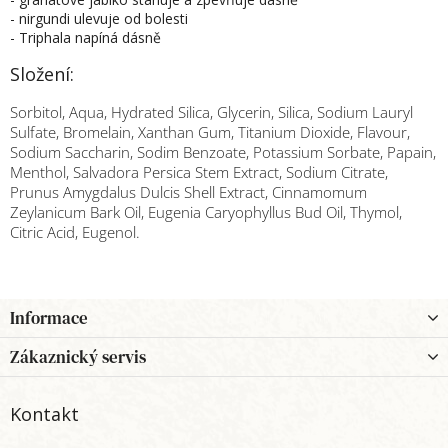
- nirgundi ulevuje od bolesti
- Triphala napíná dásně
Složení:
Sorbitol, Aqua, Hydrated Silica, Glycerin, Silica, Sodium Lauryl
Sulfate, Bromelain, Xanthan Gum, Titanium Dioxide, Flavour,
Sodium Saccharin, Sodim Benzoate, Potassium Sorbate, Papain,
Menthol, Salvadora Persica Stem Extract, Sodium Citrate,
Prunus Amygdalus Dulcis Shell Extract, Cinnamomum
Zeylanicum Bark Oil, Eugenia Caryophyllus Bud Oil, Thymol,
Citric Acid, Eugenol.
Z
Informace
á
p
Zákaznický servis
a
t
Kontakt
í