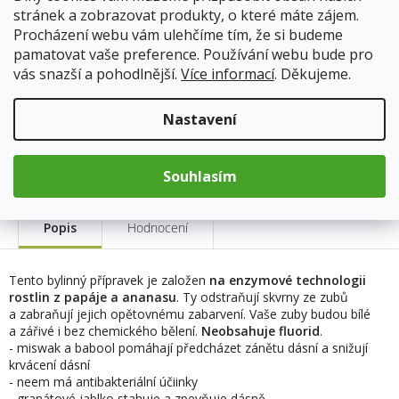
Skladem
(4 ks)
stránek a zobrazovat produkty, o které máte zájem.
Doprava od 59Kč
Procházení webu vám ulehčíme tím, že si budeme
pamatovat vaše preference. Používání webu bude pro
109 Kč
vás snazší a pohodlnější.
Více informací
. Děkujeme.
Měrná
cena:
Nastavení
Přidat do košíku
Souhlasím
Popis
Hodnocení
Tento bylinný přípravek je založen
na enzymové technologii
rostlin z papáje a ananasu
. Ty odstraňují skvrny ze zubů
a zabraňují jejich opětovnému zabarvení. Vaše zuby budou bílé
a zářivé i bez chemického bělení.
Neobsahuje fluorid
.
- miswak a babool pomáhají předcházet zánětu dásní a snižují
krvácení dásní
- neem má antibakteriální účiinky
- granátové jablko stahuje a zpevňuje dásně