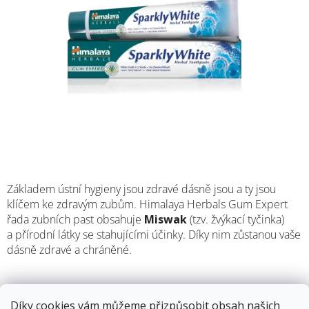
M
Základem ústní hygieny jsou zdravé dásně jsou a ty jsou
klíčem ke zdravým zubům. Himalaya Herbals Gum Expert
řada zubních past obsahuje
Miswak
(tzv. žvýkací tyčinka)
a přírodní látky se stahujícími účinky. Díky nim zůstanou vaše
dásně zdravé a chráněné.
Díky cookies vám můžeme přizpůsobit obsah našich
12.8.2026