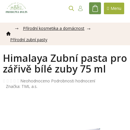
Přejít
na
NÁKUPNÍ
obsah
KOŠÍK
Přírodní kosmetika a domácnost
Přírodní zubní pasty
Himalaya Zubní pasta pro
zářivě bílé zuby 75 ml
Průměrné
Neohodnoceno
Podrobnosti hodnocení
hodnocení
Značka:
TML a.s.
produktu
je
0,0
z
5
hvězdiček.