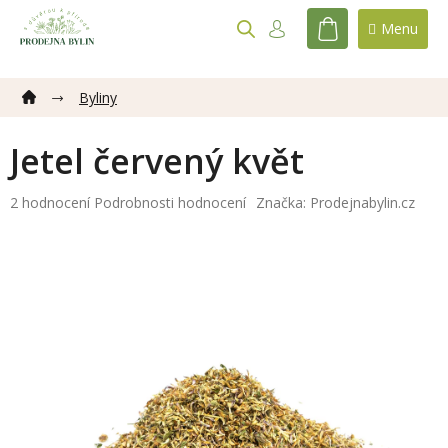
Přejít
na
NÁKUPNÍ
obsah
KOŠÍK
Byliny
Jetel červený květ
Průměrné
2 hodnocení
Podrobnosti hodnocení
Značka:
Prodejnabylin.cz
hodnocení
produktu
je
5,0
z
5
hvězdiček.