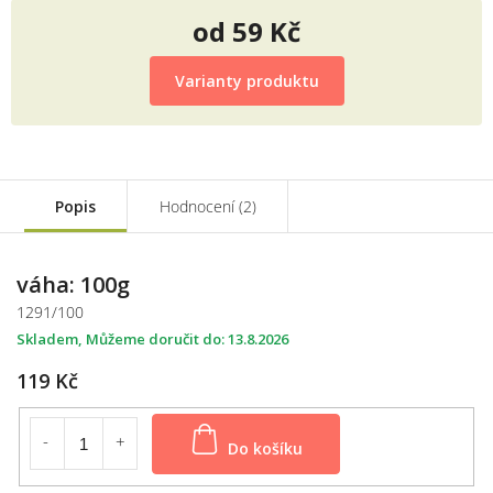
od
59 Kč
Měrná
cena:
Varianty produktu
Popis
Hodnocení (2)
váha: 100g
1291/100
Skladem
13.8.2026
119 Kč
Do košíku