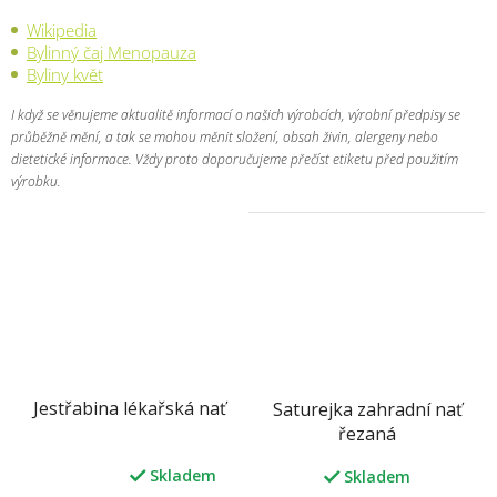
Wikipedia
Bylinný čaj Menopauza
Byliny květ
I když se věnujeme aktualitě informací o našich výrobcích, výrobní předpisy se
průběžně mění, a tak se mohou měnit složení, obsah živin, alergeny nebo
dietetické informace. Vždy proto doporučujeme přečíst etiketu před použitím
výrobku.
Jestřabina lékařská nať
Saturejka zahradní nať
řezaná
Skladem
Skladem
Průměrné