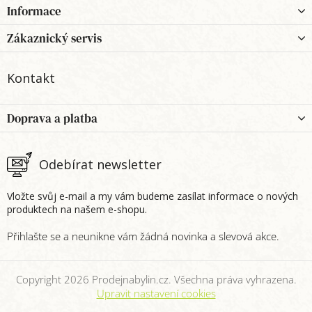
Z
Informace
á
p
Zákaznický servis
a
t
Kontakt
í
Doprava a platba
Odebírat newsletter
Vložte svůj e-mail a my vám budeme zasílat informace o nových
produktech na našem e-shopu.
Copyright 2026
Prodejnabylin.cz
. Všechna práva vyhrazena.
Upravit nastavení cookies