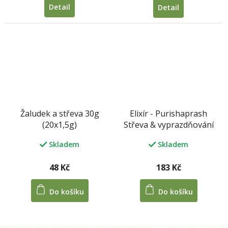
5,0
Detail
Detail
z
5
hvězdiček.
Žaludek a střeva 30g
Elixír - Purishaprash
(20x1,5g)
Střeva & vyprazdňování
Skladem
Skladem
48 Kč
183 Kč
Do košíku
Do košíku