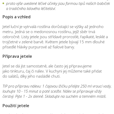
proto výše uvedené léčivé účinky jsou formou tipů našich babiček
a tradičního lidového léčitelství.
Popis a vzhled
Jetel luční je vytrvalá rostlina dorůstající se výšky až jednoho
metru. Jedná se o medonosnou rostlinu, jejíž sběr trvá
celoročně. Listy jetele jsou střídavě prorostlé, řapíkaté, lesklé a
trojčetné v zelené barvě. Květem jetele bývají 15 mm dlouhé
přisedlé hlávky purpurové až fialové barvy.
Příprava jetele
Jetel se dá jíst samostatně, ale často jej připravujeme
jako tinkturu, čaj či nálev. V kuchyni jej můžeme také přidat
do salátů, díky jeho nasládlé chuti.
TIP pro přípravu nálevu:
1 čajovou lžičku přelijte 250 ml vroucí vody,
louhujte 10 - 15 minut a poté sceďte. Nálev se připravuje vždy
čerstvý. Pijte 1 - 2x denně. Skladujte na suchém a temném místě
.
Použití jetele