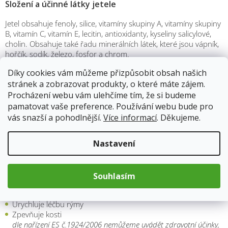
Složení a účinné látky jetele
Jetel obsahuje fenoly, silice, vitamíny skupiny A, vitamíny skupiny
B, vitamín C, vitamín E, lecitin, antioxidanty, kyseliny salicylové,
cholin. Obsahuje také řadu minerálních látek, které jsou vápník,
hořčík, sodík, železo, fosfor a chrom.
Účinky jetele červeného
Díky cookies vám můžeme přizpůsobit obsah našich
stránek a zobrazovat produkty, o které máte zájem.
Antioxidační účinky
Procházení webu vám ulehčíme tím, že si budeme
Napomáhá správné funkci střev
pamatovat vaše preference. Používání webu bude pro
Zbavuje průjmu
vás snazší a pohodlnější.
Více informací
. Děkujeme.
Detoxikační účinky
Pomáhá proti zvracení
Pomáhá při nachlazení
Nastavení
Pomáhá v období menopauzy
Pomáhá v období menstruace
Léčí gynekologické záněty
Souhlasím
Napomáhá normální činnosti srdce
Normalizuje krevní tlak
Urychluje léčbu rýmy
Zpevňuje kosti
dle nařízení ES č.1924/2006 nemůžeme uvádět zdravotní účinky,