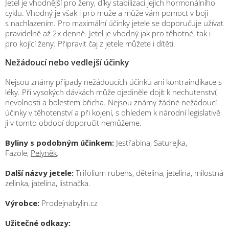
Jetel je vhodnější pro ženy, díky stabilizaci jejich hormonálního
cyklu. Vhodný je však i pro muže a může vám pomoct v boji
s nachlazením. Pro maximální účinky jetele se doporučuje užívat
pravidelně až 2x denně. Jetel je vhodný jak pro těhotné, tak i
pro kojící ženy. Připravit čaj z jetele můžete i dítěti.
Nežádoucí nebo vedlejší účinky
Nejsou známy případy nežádoucích účinků ani kontraindikace s
léky. Při vysokých dávkách může ojediněle dojít k nechutenství,
nevolnosti a bolestem břicha. Nejsou známy žádné nežádoucí
účinky v těhotenství a při kojení, s ohledem k národní legislativě
ji v tomto období doporučit nemůžeme.
Byliny s podobným účinkem:
Jestřabina, Saturejka,
Fazole,
Pelyněk
.
Další názvy jetele:
Trifolium rubens, dětelina, jetelina, milostná
zelinka, jatelina, listnačka.
Výrobce:
Prodejnabylin.cz
Užitečné odkazy: