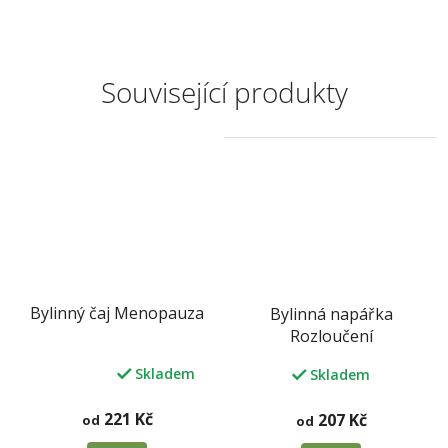
5
hvězdiček.
Související produkty
Bylinný čaj Menopauza
Bylinná napářka
Rozloučení
Skladem
Skladem
Průměrné
hodnocení
produktu
221 Kč
207 Kč
od
od
je