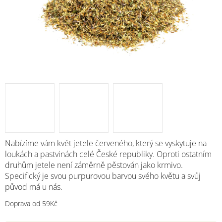
M
Nabízíme vám
květ jetele červeného, který se vyskytuje na
loukách a pastvinách celé České republiky. Oproti ostatním
druhům jetele není záměrně pěstován jako krmivo
.
Specifický je svou purpurovou barvou svého květu a svůj
původ má u nás.
Doprava od 59Kč