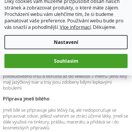
Díky cookies vám můžeme přizpůsobit obsah našich
ovlivňuje hladinu lipidů v krvi
stránek a zobrazovat produkty, o které máte zájem.
antioxidant
podporuje přirozenou obranyschopnost
Procházení webu vám ulehčíme tím, že si budeme
dle nařízení ES č.1924/2006 nemůžeme uvádět zdravotní účinky,
pamatovat vaše preference. Používání webu bude pro
proto výše uvedené léčivé účinky jsou formou tipů našich babiček
vás snazší a pohodlnější.
Více informací
. Děkujeme.
a tradičního lidového léčitelství. Nejedná se o lékařské doporučení
– vycházíme pouze informací z internetu, které nemusí být
Nastavení
odborné.
Popis a vzhled
Souhlasím
Jmelí je stálezelená rostlina, která roste jako poloparazit na
jehličnanech i listnatých stromech. Roste ve tvaru
polokulovitého trsu a dorůstá až do velikosti 1 metru. Jeho listy
mají jazýčkový tvar a trsy jsou zdobeny bílými lepkavými
bobulemi.
Příprava jmelí bílého
Jmelí bílé se připravuje jako léčivý čaj, ale nedoporučuje se
připravovat odvar, jelikož vařením se ztrácí účinné látky. Jmelí se
dále využívá na tinktury, prášku, macerátu a přidává se i do
kosmetických přípravků.