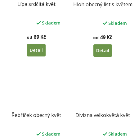
Lípa srdčitá květ
Hloh obecný list s květem
Skladem
Skladem
Průměrné
Průměrné
hodnocení
hodnocení
produktu
produktu
69 Kč
49 Kč
od
od
je
je
5,0
5,0
Detail
Detail
z
z
5
5
hvězdiček.
hvězdiček.
Řebříček obecný květ
Divizna velkokvětá květ
Skladem
Skladem
Průměrné
Průměrné