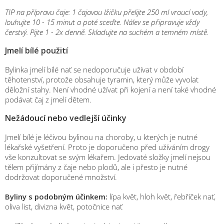
TIP na přípravu čaje: 1 čajovou lžičku přelijte 250 ml vroucí vody,
louhujte 10 - 15 minut a poté sceďte. Nálev se připravuje vždy
čerstvý. Pijte 1 - 2x denně. Skladujte na suchém a temném místě.
Jmelí bílé použití
Bylinka jmelí bílé nať se nedoporučuje užívat v období
těhotenství, protože obsahuje tyramin, který může vyvolat
děložní stahy. Není vhodné užívat při kojení a není také vhodné
podávat čaj z jmelí dětem.
Nežádoucí nebo vedlejší účinky
Jmelí bílé je léčivou bylinou na choroby, u kterých je nutné
lékařské vyšetření. Proto je doporučeno před užíváním drogy
vše konzultovat se svým lékařem. Jedovaté složky jmelí nejsou
tělem přijímány z čaje nebo plodů, ale i přesto je nutné
dodržovat doporučené množství.
Byliny s podobným účinkem:
lípa květ, hloh květ, řebříček nať,
oliva list, divizna květ, potočnice nať