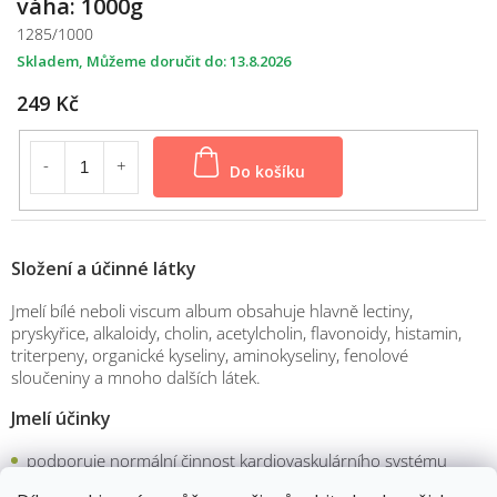
váha: 1000g
1285/1000
Skladem
13.8.2026
249 Kč
Do košíku
Složení a účinné látky
Jmelí bílé neboli viscum album obsahuje hlavně lectiny,
pryskyřice, alkaloidy, cholin, acetylcholin, flavonoidy, histamin,
triterpeny, organické kyseliny, aminokyseliny, fenolové
sloučeniny a mnoho dalších látek.
Jmelí účinky
podporuje normální činnost kardiovaskulárního systému
proti zvápenatění tepen