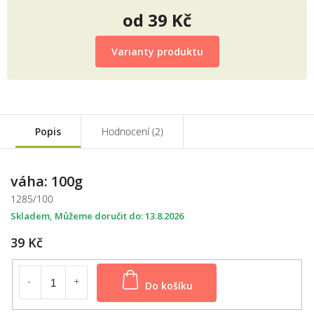
od
39 Kč
Měrná
cena:
Varianty produktu
Popis
Hodnocení (2)
váha: 100g
1285/100
Skladem
13.8.2026
39 Kč
Do košíku