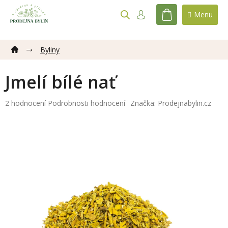
Přejít
na
NÁKUPNÍ
obsah
KOŠÍK
Byliny
Jmelí bílé nať
Průměrné
2 hodnocení
Podrobnosti hodnocení
Značka:
Prodejnabylin.cz
hodnocení
produktu
je
5,0
z
5
hvězdiček.