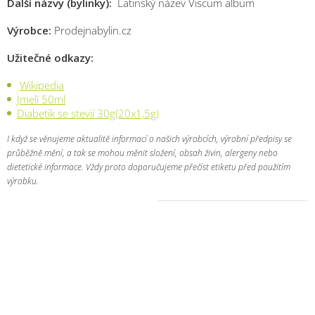
Další názvy (bylinky):
Latinský název Viscum album
Výrobce:
Prodejnabylin.cz
Užitečné odkazy:
Wikipedia
Jmelí 50ml
Diabetik se stevií 30g(20x1,5g)
I když se věnujeme aktualitě informací o našich výrobcích, výrobní předpisy se
průběžně mění, a tak se mohou měnit složení, obsah živin, alergeny nebo
dietetické informace. Vždy proto doporučujeme přečíst etiketu před použitím
výrobku.