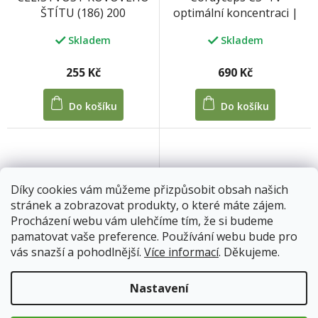
optimální koncentraci |
ŠTÍTU (186) 200
MycoMedica
kuliček/100 tablet 33 g
Skladem
Skladem
690 Kč
255 Kč
Do košíku
Do košíku
Díky cookies vám můžeme přizpůsobit obsah našich
stránek a zobrazovat produkty, o které máte zájem.
Procházení webu vám ulehčíme tím, že si budeme
pamatovat vaše preference. Používání webu bude pro
vás snazší a pohodlnější.
Více informací
. Děkujeme.
Curcumin v optimální
Coriolus v optimální
koncentraci |
koncentraci |
MycoMedica
MycoMedica
Nastavení
Skladem
Skladem