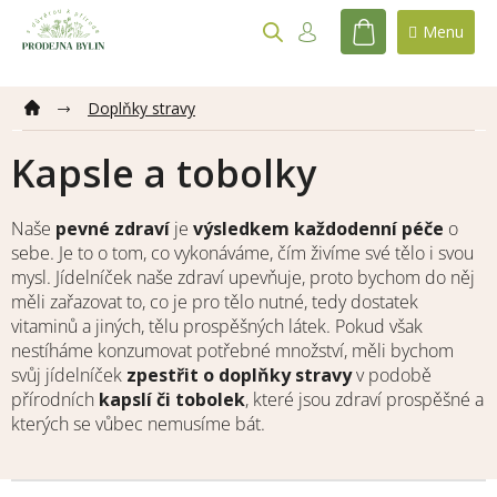
Přejít
na
NÁKUPNÍ
obsah
KOŠÍK
Doplňky stravy
Kapsle a tobolky
Naše
pevné zdraví
je
výsledkem každodenní péče
o
sebe.
Je to o tom, co vykonáváme, čím živíme své tělo i svou
mysl.
Jídelníček naše zdraví upevňuje, proto bychom do něj
měli zařazovat to, co je pro tělo nutné, tedy dostatek
vitaminů a jiných, tělu prospěšných látek. Pokud však
nestíháme konzumovat potřebné množství, měli bychom
svůj jídelníček
zpestřit o doplňky stravy
v podobě
přírodních
kapslí či tobolek
, které jsou zdraví prospěšné a
kterých se vůbec nemusíme bát.