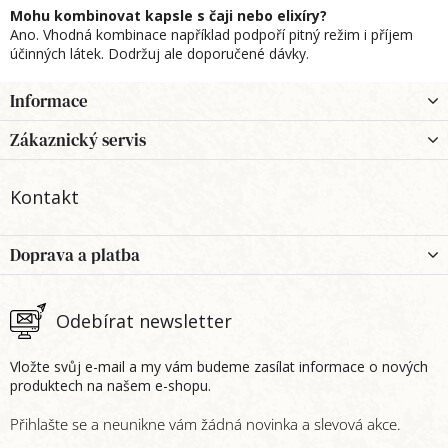
Mohu kombinovat kapsle s čaji nebo elixíry?
Ano. Vhodná kombinace například podpoří pitný režim i příjem
účinných látek. Dodržuj ale doporučené dávky.
Z
Informace
á
p
Zákaznický servis
a
t
Kontakt
í
Doprava a platba
Odebírat newsletter
Vložte svůj e-mail a my vám budeme zasílat informace o nových
produktech na našem e-shopu.