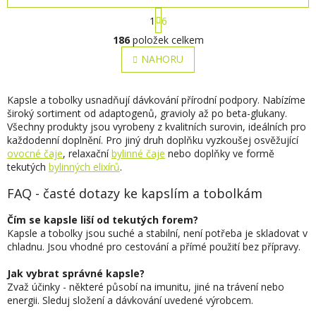
S
1
6
t
O
r
186
položek celkem
v
á
l
NAHORU
n
á
k
o
d
v
a
Kapsle a tobolky usnadňují dávkování přírodní podpory. Nabízíme
á
c
široký sortiment od adaptogenů, gravioly až po beta-glukany.
n
í
Všechny produkty jsou vyrobeny z kvalitních surovin, ideálních pro
í
p
každodenní doplnění. Pro jiný druh doplňku vyzkoušej osvěžující
r
ovocné čaje
, relaxační
bylinné čaje
nebo doplňky ve formě
v
tekutých
bylinných elixírů
.
k
FAQ - časté dotazy ke kapslím a tobolkám
y
v
ý
Čím se kapsle liší od tekutých forem?
p
Kapsle a tobolky jsou suché a stabilní, není potřeba je skladovat v
i
chladnu. Jsou vhodné pro cestování a přímé použití bez přípravy.
s
u
Jak vybrat správné kapsle?
Zvaž účinky - některé působí na imunitu, jiné na trávení nebo
energii. Sleduj složení a dávkování uvedené výrobcem.