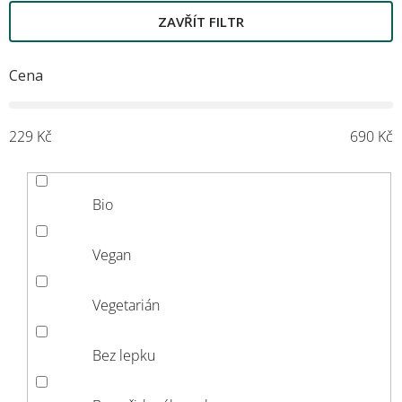
ZAVŘÍT FILTR
Cena
M
229
Kč
690
Kč
Bio
Vegan
Vegetarián
Bez lepku