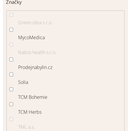
Značky
Green idea s.r.o.
MycoMedica
Natios health s.r.o.
Prodejnabylin.cz
Solia
TCM Bohemie
TCM Herbs
TML a.s.