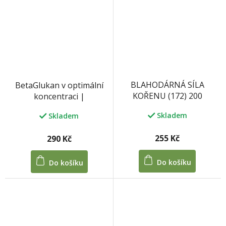
BLAHODÁRNÁ SÍLA
BetaGlukan v optimální
KOŘENU (172) 200
koncentraci |
kuliček/100 tablet 33 g
MycoMedica
Skladem
Skladem
255 Kč
290 Kč
Do košíku
Do košíku