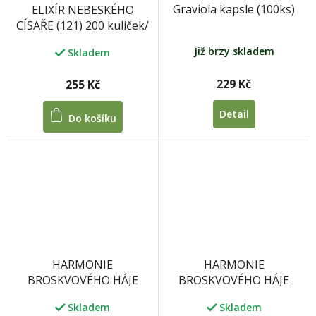
Graviola kapsle (100ks)
ELIXÍR NEBESKÉHO
CÍSAŘE (121) 200 kuliček/
100 tablet 33 g
Již brzy skladem
Skladem
229 Kč
255 Kč
Detail
Do košíku
HARMONIE
HARMONIE
BROSKVOVÉHO HÁJE
BROSKVOVÉHO HÁJE
(192) 200 kuliček/ 100
(192) 100 tablet
Skladem
Skladem
tablet 33 g