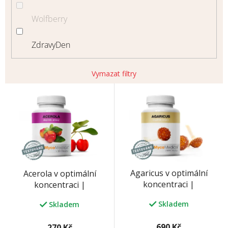
Wolfberry
ZdravyDen
Vymazat filtry
V
ý
p
i
s
p
r
o
Agaricus v optimální
Acerola v optimální
d
koncentraci |
koncentraci |
u
MycoMedica
MycoMedica
k
Skladem
Skladem
t
ů
690 Kč
270 Kč