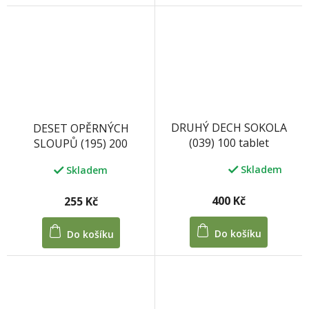
DRUHÝ DECH SOKOLA
DESET OPĚRNÝCH
(039) 100 tablet
SLOUPŮ (195) 200
kuliček/ 100 tablet 33 g
Skladem
Skladem
Průměrné
hodnocení
produktu
400 Kč
255 Kč
je
5,0
Do košíku
Do košíku
z
5
hvězdiček.