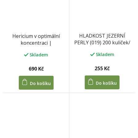
HLADKOST JEZERNÍ
Hericium v optimální
PERLY (019) 200 kuliček/
koncentraci |
100 tablet 33 g
MycoMedica
Skladem
Skladem
255 Kč
690 Kč
Do košíku
Do košíku