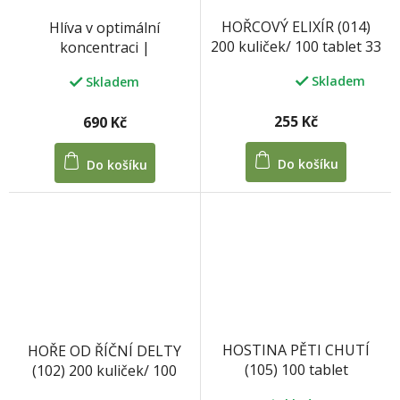
HOŘCOVÝ ELIXÍR (014)
Hlíva v optimální
200 kuliček/ 100 tablet 33
koncentraci |
g
MycoMedica
Skladem
Skladem
Průměrné
hodnocení
produktu
255 Kč
690 Kč
je
5,0
Do košíku
Do košíku
z
5
hvězdiček.
HOSTINA PĚTI CHUTÍ
HOŘE OD ŘÍČNÍ DELTY
(105) 100 tablet
(102) 200 kuliček/ 100
tablet 33 g