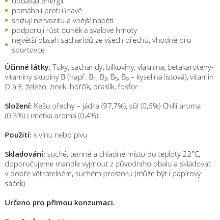
dodávají energii
pomáhají proti únavě
snižují nervozitu a vnější napětí
podporují růst buněk a svalové hmoty
největší obsah sacharidů ze všech ořechů, vhodné pro
sportovce
Účinné látky
: Tuky, sacharidy, bílkoviny, vláknina, betakaroteny-
vitamíny skupiny B (např. B
, B
, B
, B
– kyselina listová), vitamin
1
2
5
9
D a E, železo, zinek, hořčík, draslík, fosfor.
Složení:
Kešu ořechy – jádra (97,7%), sůl (0,6%) Chilli aroma
(0,3%) Limetka aroma (0,4%)
Použití:
k vínu nebo pivu
Skladování:
suché, temné a chladné místo do teploty 22°C,
doporučujeme mandle vyjmout z původního obalu a skladovat
v dobře větratelném, suchém prostoru (může být i papírový
sáček)
Určeno pro přímou konzumaci.