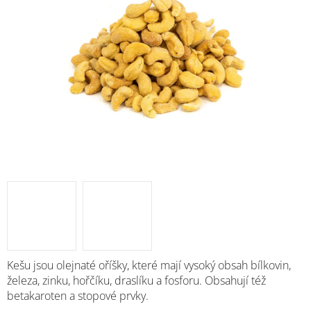
M
Kešu jsou olejnaté oříšky, které mají vysoký obsah bílkovin,
železa, zinku, hořčíku, draslíku a fosforu. Obsahují též
betakaroten a stopové prvky.