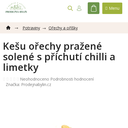
Přejít
na
NÁKUPNÍ
obsah
KOŠÍK
Potraviny
Ořechy a oříšky
Kešu ořechy pražené
solené s příchutí chilli a
limetky
Průměrné
Neohodnoceno
Podrobnosti hodnocení
hodnocení
Značka:
Prodejnabylin.cz
produktu
je
0,0
z
5
hvězdiček.