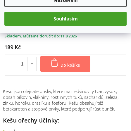
Nastavení
Souhlasím
váha: 500g
9629/500
Skladem
11.8.2026
189 Kč
Do košíku
Kešu jsou olejnaté oříšky, které mají ledvinovitý tvar, vysoký
obsah bílkovin, vlákniny, rostlinných tuků, sacharidů, železa,
zinku, hořčíku, draslíku a fosforu. Kešu obsahují též
betakaroten a stopové prvky, které podporují růst buněk.
Kešu ořechy účinky: