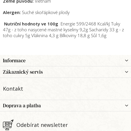
Země původu:
Vietnam
Alergen:
Suché skořápkové plody
Nutriční hodnoty ve 100g
Energie 599/2468 Kcal/kJ Tuky
47g - z toho nasycené mastné kyseliny 9,2g Sacharidy 33 g - z
toho cukry 5g Vláknina 4,3 g Bílkoviny 18,8 g Sůl 1,6g
Z
Informace
á
p
Zákaznický servis
a
t
Kontakt
í
Doprava a platba
Odebírat newsletter