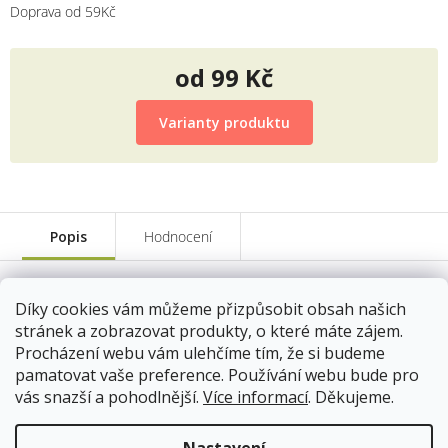
Doprava od 59Kč
od
99 Kč
Měrná
cena:
Varianty produktu
Popis
Hodnocení
váha: 250g
Díky cookies vám můžeme přizpůsobit obsah našich
stránek a zobrazovat produkty, o které máte zájem.
9629/250
Procházení webu vám ulehčíme tím, že si budeme
Skladem
11.8.2026
pamatovat vaše preference. Používání webu bude pro
99 Kč
vás snazší a pohodlnější.
Více informací
. Děkujeme.
Do košíku