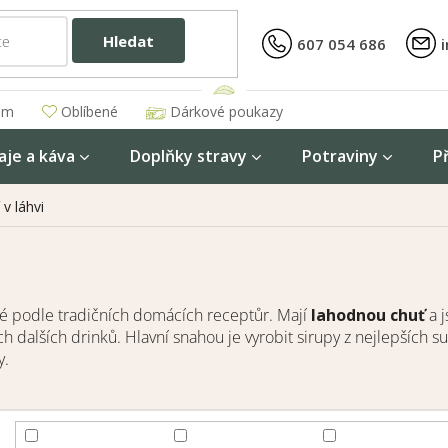
Hledat
607 054 686
am
Oblíbené
Dárkové poukazy
aje a káva
Doplňky stravy
Potraviny
P
 v láhvi
 podle tradičních domácích receptůr. Mají
lahodnou chuť
a j
 dalších drinků. Hlavní snahou je vyrobit sirupy z nejlepších su
y.