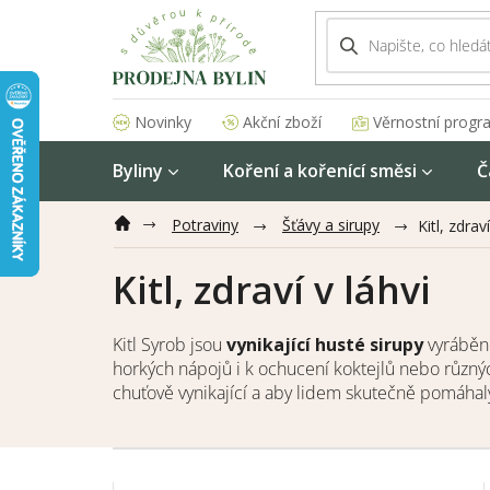
Přejít
na
obsah
Akční zboží
Věrnostní progr
Novinky
Byliny
Koření a kořenící směsi
Č
Potraviny
Šťávy a sirupy
Kitl, zdraví
Kitl, zdraví v láhvi
Kitl Syrob jsou
vynikající husté sirupy
vyráběné
horkých nápojů i k ochucení koktejlů nebo různých
chuťově vynikající a aby lidem skutečně pomáhal