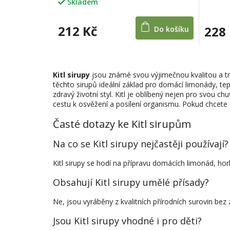
Skladem
Průměr
hodnoc
produkt
212 Kč
228
Do košíku
je
5,0
z
5
hvězdič
Kitl sirupy
jsou známé svou výjimečnou kvalitou a tra
těchto sirupů ideální základ pro domácí limonády, tep
zdravý životní styl. Kitl je oblíbený nejen pro svou ch
cestu k osvěžení a posílení organismu. Pokud chcet
Časté dotazy ke Kitl sirupům
Na co se Kitl sirupy nejčastěji používají?
Kitl sirupy se hodí na přípravu domácích limonád, hork
Obsahují Kitl sirupy umělé přísady?
Ne, jsou vyráběny z kvalitních přírodních surovin bez
Jsou Kitl sirupy vhodné i pro děti?