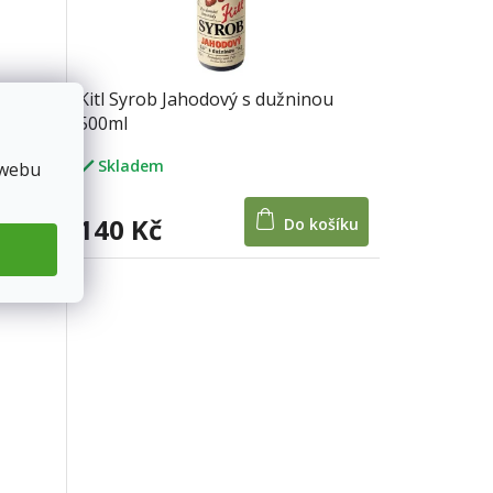
Kitl Syrob Jahodový s dužninou
500ml
Skladem
 webu
140 Kč
košíku
Do košíku