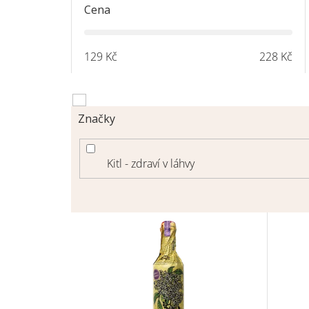
Cena
129
Kč
228
Kč
Značky
Kitl - zdraví v láhvy
V
ý
p
i
s
p