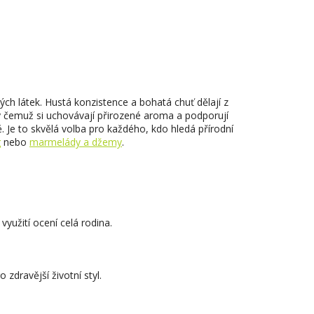
ch látek. Hustá konzistence a bohatá chuť dělají z
íky čemuž si uchovávají přirozené aroma a podporují
tě. Je to skvělá volba pro každého, kdo hledá přírodní
g
nebo
marmelády a džemy
.
využití ocení celá rodina.
zdravější životní styl.