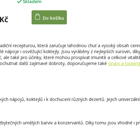
Skladem
né
ení
u
 Kč
Do košíku
O
v
ek.
diční recepturou, která zaručuje lahodnou chuť a vysoký obsah cenný
l
lé nápoje i osvěžující koktejly. Jsou vyráběny z nejlepších surovin, d
á
uť, ale také pro účinky, které mohou prospívat imunitě a celkové vitali
d
e ochutnat další zajímavé dobroty, doporučujeme také
sirupy a toppin
a
c
í
p
r
v
ých nápojů, koktejlů i k dochucení různých dezertů. Jejich univerzální 
k
y
v
ý
 zbytečných umělých barviv a konzervantů. Díky tomu jsou vhodné i pro 
p
i
s