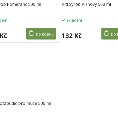
yrob Pomeranč 500 ml
Kitl Syrob Višňový 500 ml
adem
Skladem
 Kč
132 Kč
Do košíku
Do 
ivotabudič pro muže 500 ml