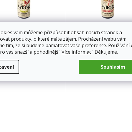
yrob Citron 500 ml
Kitl Syrob Grapefruit 500 ml
ookies vám můžeme přizpůsobit obsah našich stránek a
ovat produkty, o které máte zájem. Procházení webu vám
adem
Skladem
me tím, že si budeme pamatovat vaše preference. Používání
ro vás snazší a pohodlnější.
Více informací
. Děkujeme.
 Kč
132 Kč
Do košíku
Do 
tavení
Souhlasím