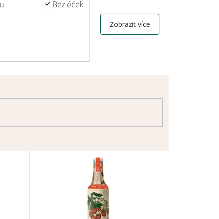
ku
Bez éček
Zobrazit více