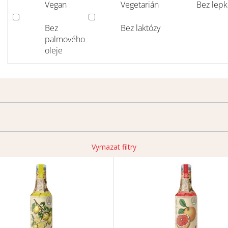
Vegan
Vegetarián
Bez lep
Bez
Bez laktózy
palmového
oleje
Vymazat filtry