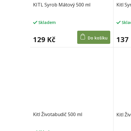
KITL Syrob Mátový 500 ml
Kitl S
Skladem
Skl
129 Kč
137
Do košíku
Kitl Životabudič 500 ml
Kitl Ž