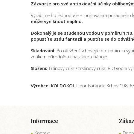
Zázvor je pro své antioxidační účinky oblíbený
Vyrábíme ho jednoduše – louhováním pořádného kusu
může vyniknout naplno.
Dokonalý je se studenou vodou v poměru 1:10.
popustíte uzdu fantazii a pustíte se do odvážně
Skladování
: Po otevření schovejte do lednice a vyp
znakem přírodního charakteru nápoje.
Složení:
Třtinový cukr / trstinový cukr, BIO vodní v
Výrobce: KOLDOKOL
Libor Baránek, Krhov 108, 6
Z
á
Informace
Zákaz
p
a
Kontakt
Dopra