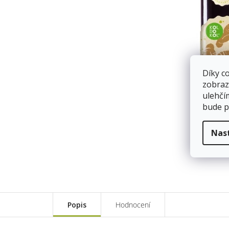
Díky c
zobraz
ulehčí
bude p
Nas
Popis
Hodnocení