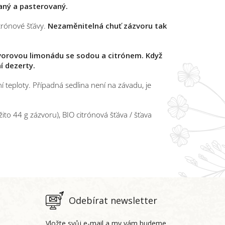
vaný a pasterovaný.
trónové šťávy.
Nezaměnitelná chuť zázvoru tak
vorovou limonádu se sodou a citrónem.
Když
ní dezerty.
í teploty. Případná sedlina není na závadu, je
žito 44 g zázvoru), BIO citrónová šťáva / šťava
Odebírat newsletter
Vložte svůj e-mail a my vám budeme