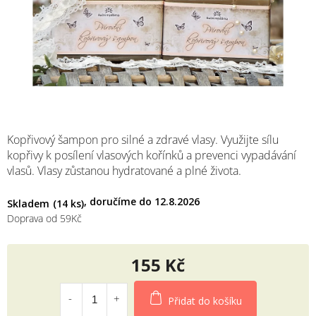
M
Kopřivový šampon pro silné a zdravé vlasy. Využijte sílu
kopřivy k posílení vlasových kořínků a prevenci vypadávání
vlasů. Vlasy zůstanou hydratované a plné života.
12.8.2026
Skladem
(14 ks)
Doprava od 59Kč
155 Kč
Měrná
cena:
Přidat do košíku