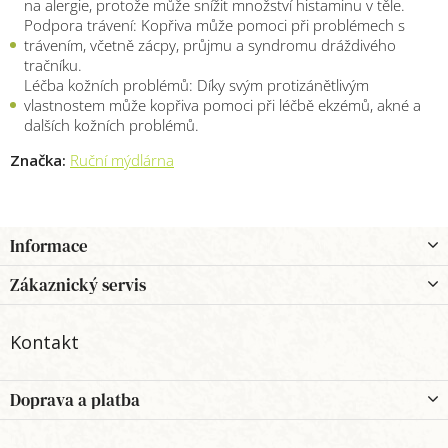
na alergie, protože může snížit množství histaminu v těle.
Podpora trávení: Kopřiva může pomoci při problémech s
trávením, včetně zácpy, průjmu a syndromu dráždivého
tračníku.
Léčba kožních problémů: Díky svým protizánětlivým
vlastnostem může kopřiva pomoci při léčbě ekzémů, akné a
dalších kožních problémů.
Značka:
Ruční mýdlárna
Z
Informace
á
p
Zákaznický servis
a
t
Kontakt
í
Doprava a platba