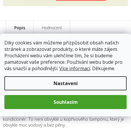
Popis
Hodnocení
Díky cookies vám můžeme přizpůsobit obsah našich
stránek a zobrazovat produkty, o které máte zájem.
Kopřivový šampon 100 g
Procházení webu vám ulehčíme tím, že si budeme
Kopřivový šampon je tuhý přírodní bylinný šampon, který nabízí
pamatovat vaše preference. Používání webu bude pro
řadu výhod pro vaše vlasy.
vás snazší a pohodlnější.
Více informací
. Děkujeme.
Výživa a regenerace:
Šampon vyživuje vlasové cibulky,
Nastavení
zabraňuje vypadávání vlasů a zvyšuje jejich lesk. Po použití
budou vaše vlasy lesklé, lehké, nadýchané a nebudou se mastit.
Navíc šampon nevysušuje vlasy.
Souhlasím
Bohatá pěna:
Díky obsahu jojobového oleje vytváří šampon
bohatou pěnu, což znamená, že již nemusíte používat
kondicionér. To není obvyklé u kopřivového šampónu, který je
obvykle moc vodový a bez pěny.