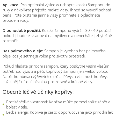
Aplikace:
Pro optimální výsledky uchopte kostku šamponu do
ruky a několikrát přejeďte mokré vlasy. Ihned se vytvoří bohatá
pěna. Poté prstama jemně vlasy promněte a opláchněte
proudem vody.
Dlouhodobé použití:
Kostka šamponu vydrží i 30 - 40 použití,
pokud ji budete skladovat na mýdlence a nenecháte ji zbytečně
rozmočit.
Bez palmového oleje:
Šampon je vyroben bez palmového
oleje, což je šetrnější volba pro životní prostředí.
Pokud hledáte přírodní šampon, který poskytne vašim vlasům
potřebnou výživu a péči, kopřivový šampon je skvělou volbou.
Nabízí kombinaci výživných olejů a léčivých vlastností kopřivy,
což z něj činí ideální volbu pro zdravé a krásné vlasy.
Obecné léčivé účinky kopřivy:
Protizánětlivé vlastnosti: Kopřiva může pomoci snížit zánět a
bolest v těle.
Léčba alergií: Kopřiva je často doporučována jako přírodní lék