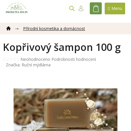
Přejít
na
NÁKUPNÍ
obsah
KOŠÍK
Přírodní kosmetika a domácnost
Kopřivový šampon 100 g
Průměrné
Neohodnoceno
Podrobnosti hodnocení
hodnocení
Značka:
Ruční mýdlárna
produktu
je
0,0
z
5
hvězdiček.