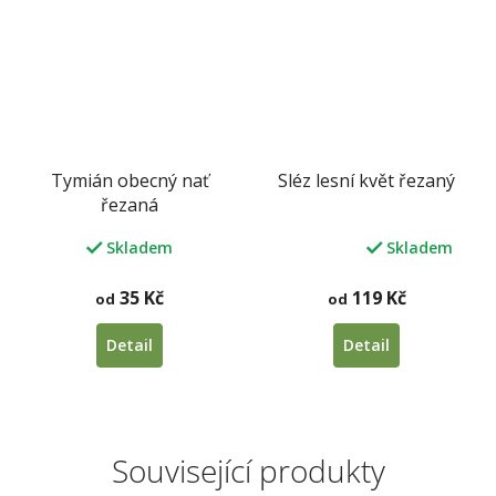
hvězdiček.
Tymián obecný nať
Sléz lesní květ řezaný
řezaná
Skladem
Skladem
Průměrné
hodnocení
produktu
35 Kč
119 Kč
od
od
je
5,0
Detail
Detail
z
5
hvězdiček.
Související produkty