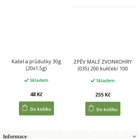
Kašel a průdušky 30g
ZPĚV MALÉ ZVONKOHRY
(20x1,5g)
(035) 200 kuliček/ 100
tablet 33 g
Skladem
Skladem
48 Kč
255 Kč
Do košíku
Do košíku
Z
Informace