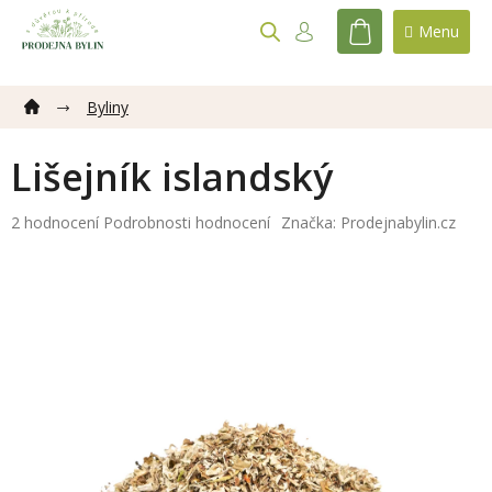
Přejít
na
NÁKUPNÍ
obsah
KOŠÍK
Byliny
Lišejník islandský
Průměrné
2 hodnocení
Podrobnosti hodnocení
Značka:
Prodejnabylin.cz
hodnocení
produktu
je
5,0
z
5
hvězdiček.