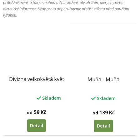
průběžně mění, a tak se mohou měnit složení, obsah živin, alergeny nebo
dietetické informace. Vždy proto doporučujeme přečíst etiketu před použitím
výrobku.
Divizna velkokvětá květ
Muňa - Muňa
Skladem
Skladem
Průměrné
hodnocení
produktu
59 Kč
139 Kč
od
od
je
5,0
Detail
Detail
z
5