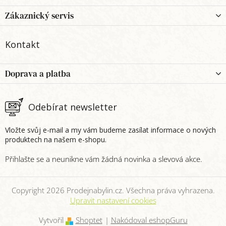
á
p
Zákaznický servis
a
t
Kontakt
í
Doprava a platba
Odebírat newsletter
Vložte svůj e-mail a my vám budeme zasílat informace o nových
produktech na našem e-shopu.
Copyright 2026
Prodejnabylin.cz
. Všechna práva vyhrazena.
Upravit nastavení cookies
Vytvořil
Shoptet
|
Nakódoval eshopGuru