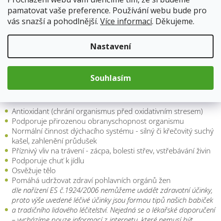
pamatovat vaše preference. Používání webu bude pro
vás snazší a pohodlnější.
Více informací
. Děkujeme.
Složení a účinné látky lišejníku
Membránové slizy, hlavně lichenin a isolichenin, pektiny, ligniny
Nastavení
a lišejníkové kyseliny, vitamín A, vitamíny řady B a jód, lišejníkové
kyseliny, především fumaroprotocetrarová, protolichesterová a
uzninová.
Souhlasím
Účinky lišejníku
Antioxidant (chrání organismus před oxidativním stresem)
Podporuje přirozenou obranyschopnost organismu
Normální činnost dýchacího systému - silný či křečovitý suchý
kašel, zahlenění průdušek
Příznivý vliv na trávení - zácpa, bolesti střev, vstřebávání živin
Podporuje chuť k jídlu
Osvěžuje tělo
Pomáhá udržovat zdraví pohlavních orgánů žen
dle nařízení ES č.1924/2006 nemůžeme uvádět zdravotní účinky,
proto výše uvedené léčivé účinky jsou formou tipů našich babiček
a tradičního lidového léčitelství. Nejedná se o lékařské doporučení
– vycházíme pouze informací z internetu, které nemusí být