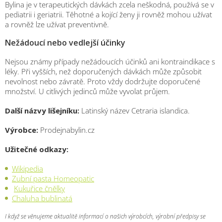
Bylina je v terapeutických dávkách zcela neškodná, používá se v
pediatrii i geriatrii. Těhotné a kojící ženy ji rovněž mohou užívat
a rovněž lze užívat preventivně.
Nežádoucí nebo vedlejší účinky
Nejsou známy případy nežádoucích účinků ani kontraindikace s
léky. Při vyšších, než doporučených dávkách může způsobit
nevolnost nebo závratě. Proto vždy dodržujte doporučené
množství. U citlivých jedinců může vyvolat průjem.
Další názvy lišejníku:
Latinský název Cetraria islandica.
Výrobce:
Prodejnabylin.cz
Užitečné odkazy:
Wikipedia
Zubní pasta Homeopatic
Kukuřice čnělky
Chaluha bublinatá
I když se věnujeme aktualitě informací o našich výrobcích, výrobní předpisy se