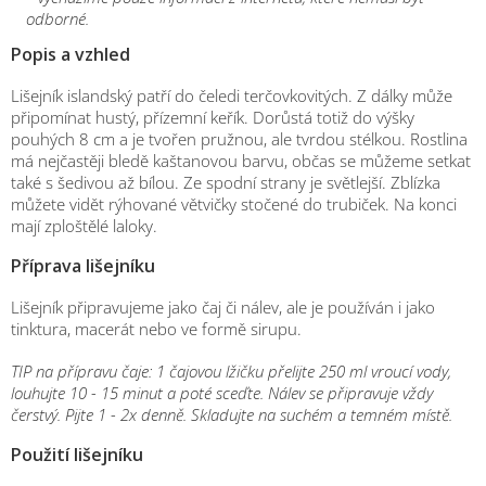
odborné.
Popis a vzhled
Lišejník islandský patří do čeledi terčovkovitých. Z dálky může
připomínat hustý, přízemní keřík. Dorůstá totiž do výšky
pouhých 8 cm a je tvořen pružnou, ale tvrdou stélkou. Rostlina
má nejčastěji bledě kaštanovou barvu, občas se můžeme setkat
také s šedivou až bílou. Ze spodní strany je světlejší. Zblízka
můžete vidět rýhované větvičky stočené do trubiček. Na konci
mají zploštělé laloky.
Příprava lišejníku
Lišejník připravujeme jako čaj či nálev, ale je používán i jako
tinktura, macerát nebo ve formě sirupu.
TIP na přípravu čaje: 1 čajovou lžičku přelijte 250 ml vroucí vody,
louhujte 10 - 15 minut a poté sceďte. Nálev se připravuje vždy
čerstvý. Pijte 1 - 2x denně. Skladujte na suchém a temném místě.
Použití lišejníku