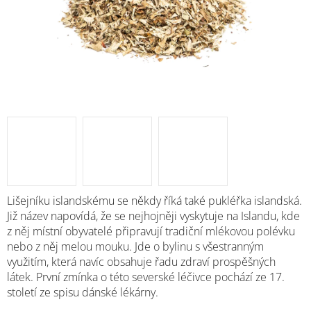
M
Lišejníku islandskému se někdy říká také pukléřka islandská.
Již název napovídá, že se nejhojněji vyskytuje na Islandu, kde
z něj místní obyvatelé připravují tradiční mlékovou polévku
nebo z něj melou mouku. Jde o bylinu s všestranným
využitím, která navíc obsahuje řadu zdraví prospěšných
látek. První zmínka o této severské léčivce pochází ze 17.
století ze spisu dánské lékárny.