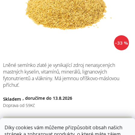
M
–33 %
Lněné semínko zlaté je vynikající zdroj nenasycených
mastných kyselin, vitamínů, minerálů, lignanových
fytonutrientů a vlákniny. Má jemnou oříškovo-máslovou
příchuť.
13.8.2026
Skladem
Doprava od 59Kč
36 Kč
Díky cookies vám můžeme přizpůsobit obsah našich
24 Kč
stránek a zobrazovat produkty, o které máte zájem.