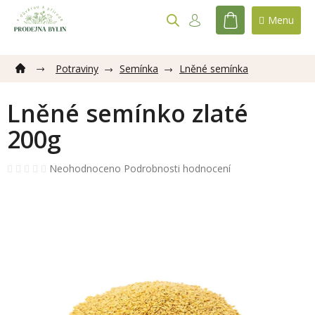
Přejít
na
NÁKUPNÍ
obsah
KOŠÍK
Potraviny
Semínka
Lněné semínka
Lněné semínko zlaté
200g
Průměrné
Neohodnoceno
Podrobnosti hodnocení
hodnocení
produktu
je
0,0
z
5
hvězdiček.