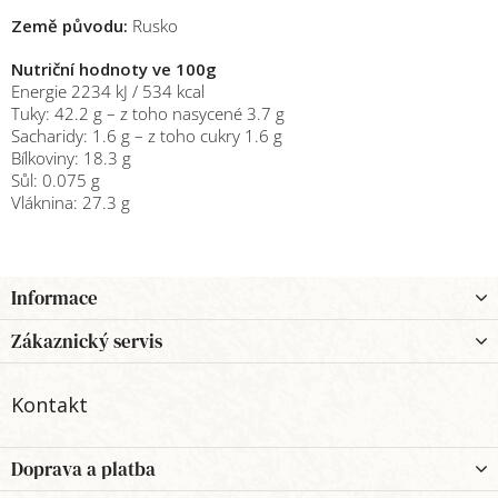
Země původu:
Rusko
Nutriční hodnoty ve 100g
Energie 2234 kJ / 534 kcal
Tuky: 42.2 g – z toho nasycené 3.7 g
Sacharidy: 1.6 g – z toho cukry 1.6 g
Bílkoviny: 18.3 g
Sůl: 0.075 g
Vláknina: 27.3 g
Z
Informace
á
p
Zákaznický servis
a
t
Kontakt
í
Doprava a platba