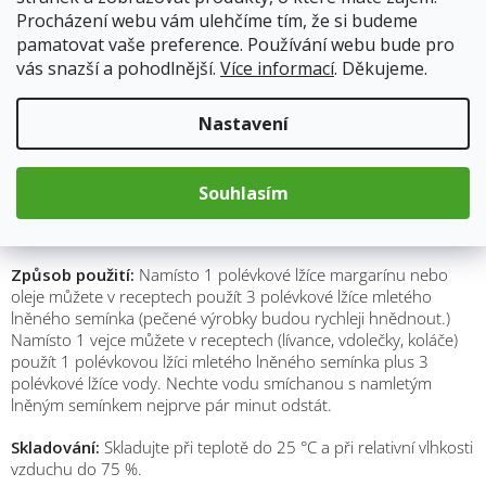
Měrná
Procházení webu vám ulehčíme tím, že si budeme
cena:
Přidat do košíku
pamatovat vaše preference. Používání webu bude pro
vás snazší a pohodlnější.
Více informací
. Děkujeme.
Nastavení
Popis
Hodnocení
Souhlasím
Složení:
100 % Len zlatý. Může obsahovat stopy lepku.
Způsob použití:
Namísto 1 polévkové lžíce margarínu nebo
oleje můžete v receptech použít 3 polévkové lžíce mletého
lněného semínka (pečené výrobky budou rychleji hnědnout.)
Namísto 1 vejce můžete v receptech (lívance, vdolečky, koláče)
použít 1 polévkovou lžíci mletého lněného semínka plus 3
polévkové lžíce vody. Nechte vodu smíchanou s namletým
lněným semínkem nejprve pár minut odstát.
Skladování:
Skladujte při teplotě do 25 °C a při relativní vlhkosti
vzduchu do 75 %.