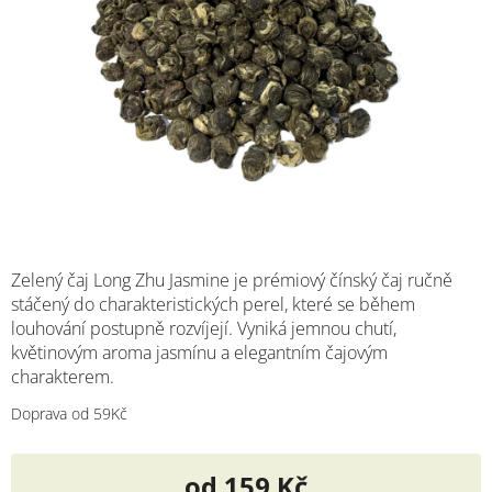
M
Zelený čaj Long Zhu Jasmine je prémiový čínský čaj ručně
stáčený do charakteristických perel, které se během
louhování postupně rozvíjejí. Vyniká jemnou chutí,
květinovým aroma jasmínu a elegantním čajovým
charakterem.
Doprava od 59Kč
od
159 Kč