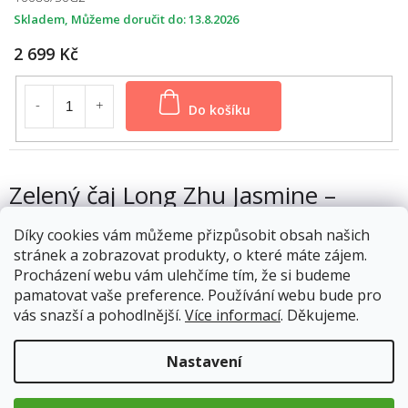
Skladem
13.8.2026
2 699 Kč
Do košíku
Zelený čaj Long Zhu Jasmine –
elegantní spojení zeleného čaje a
Díky cookies vám můžeme přizpůsobit obsah našich
jasmínu
stránek a zobrazovat produkty, o které máte zájem.
Procházení webu vám ulehčíme tím, že si budeme
Long Zhu Jasmine, známý také jako „Jasmínové dračí perly“,
pamatovat vaše preference. Používání webu bude pro
patří mezi nejvyhledávanější druhy aromatizovaných zelených
vás snazší a pohodlnější.
Více informací
. Děkujeme.
čajů. Tento výjimečný čaj pochází z Číny, kde se mladé čajové
lístky ručně stáčejí do malých perel a následně se tradičním
způsobem aromatizují květy jasmínu.
Nastavení
Každá čajová perla obsahuje pečlivě vybrané mladé lístky, které