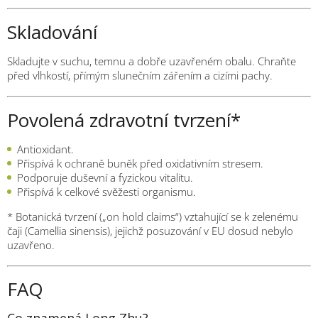
Skladování
Skladujte v suchu, temnu a dobře uzavřeném obalu. Chraňte
před vlhkostí, přímým slunečním zářením a cizími pachy.
Povolená zdravotní tvrzení*
Antioxidant.
Přispívá k ochraně buněk před oxidativním stresem.
Podporuje duševní a fyzickou vitalitu.
Přispívá k celkové svěžesti organismu.
* Botanická tvrzení („on hold claims“) vztahující se k zelenému
čaji (Camellia sinensis), jejichž posuzování v EU dosud nebylo
uzavřeno.
FAQ