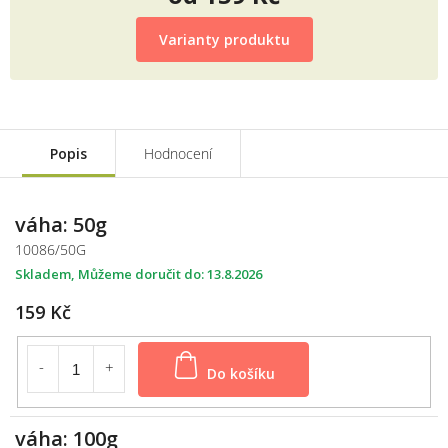
Měrná
cena:
Varianty produktu
Popis
Hodnocení
váha: 50g
10086/50G
Skladem
13.8.2026
159 Kč
Do košíku
váha: 100g