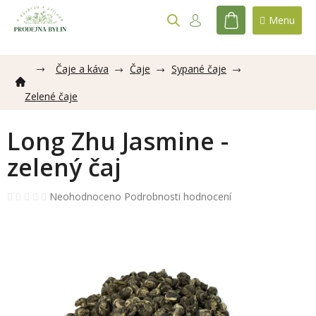
Přejít
na
NÁKUPNÍ
obsah
KOŠÍK
Čaje a káva
Čaje
Sypané čaje
Zelené čaje
Long Zhu Jasmine -
zelený čaj
Průměrné
Neohodnoceno
Podrobnosti hodnocení
hodnocení
produktu
je
0,0
z
5
hvězdiček.