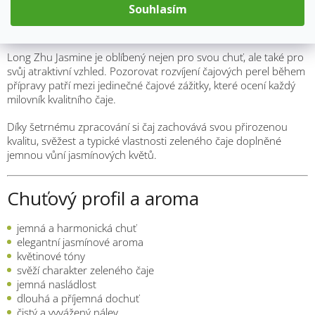
se během louhování pomalu rozvíjejí a uvolňují jemnou chuť i
Souhlasím
charakteristickou květinovou vůni. Výsledkem je harmonický
nálev s elegantním aroma a příjemně jemným čajovým profilem.
Long Zhu Jasmine je oblíbený nejen pro svou chuť, ale také pro
svůj atraktivní vzhled. Pozorovat rozvíjení čajových perel během
přípravy patří mezi jedinečné čajové zážitky, které ocení každý
milovník kvalitního čaje.
Díky šetrnému zpracování si čaj zachovává svou přirozenou
kvalitu, svěžest a typické vlastnosti zeleného čaje doplněné
jemnou vůní jasmínových květů.
Chuťový profil a aroma
jemná a harmonická chuť
elegantní jasmínové aroma
květinové tóny
svěží charakter zeleného čaje
jemná nasládlost
dlouhá a příjemná dochuť
čistý a vyvážený nálev