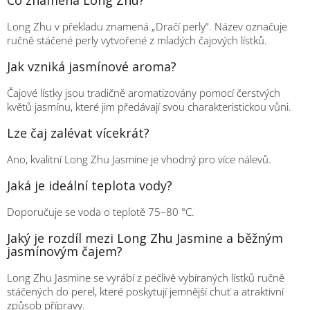
Co znamená Long Zhu?
Long Zhu v překladu znamená „Dračí perly“. Název označuje
ručně stáčené perly vytvořené z mladých čajových lístků.
Jak vzniká jasmínové aroma?
Čajové lístky jsou tradičně aromatizovány pomocí čerstvých
květů jasmínu, které jim předávají svou charakteristickou vůni.
Lze čaj zalévat vícekrát?
Ano, kvalitní Long Zhu Jasmine je vhodný pro více nálevů.
Jaká je ideální teplota vody?
Doporučuje se voda o teplotě 75–80 °C.
Jaký je rozdíl mezi Long Zhu Jasmine a běžným
jasmínovým čajem?
Long Zhu Jasmine se vyrábí z pečlivě vybíraných lístků ručně
stáčených do perel, které poskytují jemnější chuť a atraktivní
způsob přípravy.