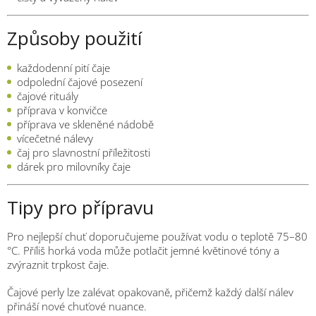
Způsoby použití
každodenní pití čaje
odpolední čajové posezení
čajové rituály
příprava v konvičce
příprava ve skleněné nádobě
vícečetné nálevy
čaj pro slavnostní příležitosti
dárek pro milovníky čaje
Tipy pro přípravu
Pro nejlepší chuť doporučujeme používat vodu o teplotě 75–80
°C. Příliš horká voda může potlačit jemné květinové tóny a
zvýraznit trpkost čaje.
Čajové perly lze zalévat opakovaně, přičemž každý další nálev
přináší nové chuťové nuance.