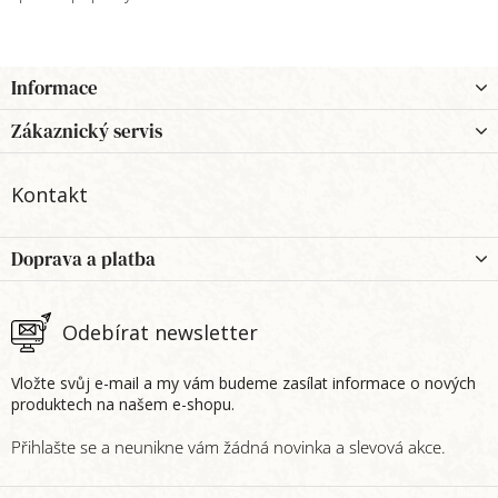
Z
Informace
á
p
Zákaznický servis
a
t
Kontakt
í
Doprava a platba
Odebírat newsletter
Vložte svůj e-mail a my vám budeme zasílat informace o nových
produktech na našem e-shopu.