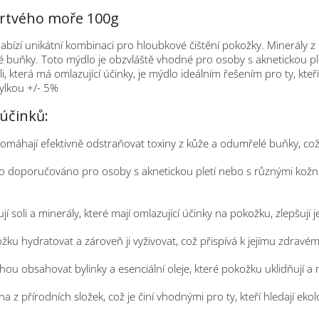
Mrtvého moře 100g
abízí unikátní kombinaci pro hloubkové čištění pokožky. Minerály z 
lé buňky. Toto mýdlo je obzvláště vhodné pro osoby s aknetickou pl
 která má omlazující účinky, je mýdlo ideálním řešením pro ty, kteří
ylkou +/- 5%
účinků:
omáhají efektivně odstraňovat toxiny z kůže a odumřelé buňky, což
to doporučováno pro osoby s aknetickou pletí nebo s různými kožn
 soli a minerály, které mají omlazující účinky na pokožku, zlepšují j
u hydratovat a zároveň ji vyživovat, což přispívá k jejímu zdravé
u obsahovat bylinky a esenciální oleje, které pokožku uklidňují a m
 z přírodních složek, což je činí vhodnými pro ty, kteří hledají eko