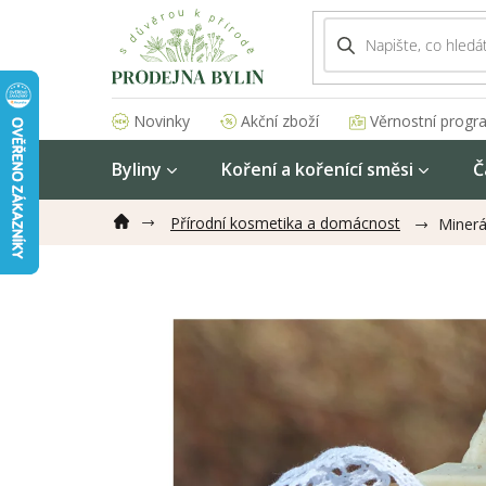
Přejít
na
obsah
Akční zboží
Věrnostní progr
Novinky
Byliny
Koření a kořenící směsi
Č
Přírodní kosmetika a domácnost
Minerá