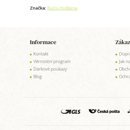
Značka:
Ruční mýdlárna
Z
á
Informace
Zákaz
p
a
Kontakt
Dopra
t
í
Věrnostní program
Jak n
Dárkové poukazy
Obch
Blog
Ochra