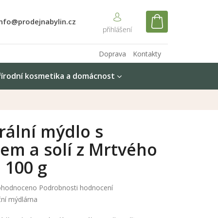
info@prodejnabylin.cz
NÁKUPNÍ
KOŠÍK
Doprava
Kontakty
řírodní kosmetika a domácnost
rální mýdlo s
em a solí z Mrtvého
 100 g
měrné
hodnoceno
Podrobnosti hodnocení
nocení
ní mýdlárna
duktu