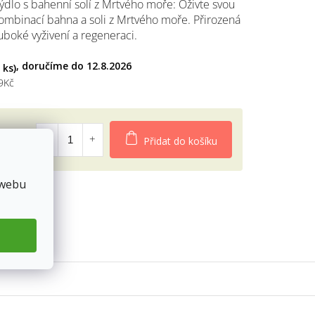
ýdlo s bahenní solí z Mrtvého moře: Oživte svou
ombinací bahna a soli z Mrtvého moře. Přirozená
uboké vyživení a regeneraci.
diček.
12.8.2026
 ks)
9Kč
č
Přidat do košíku
 webu