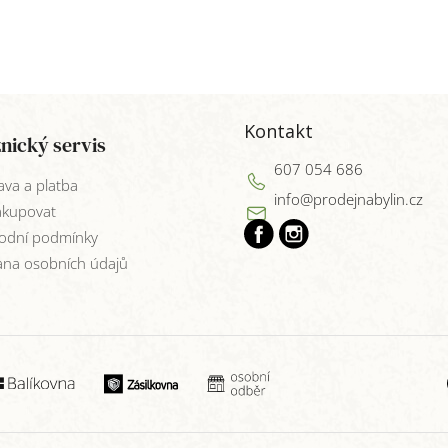
Kontakt
nický servis
607 054 686
va a platba
info
@
prodejnabylin.cz
akupovat
odní podmínky
na osobních údajů