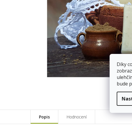
Díky c
zobraz
ulehčí
bude p
Nas
Popis
Hodnocení