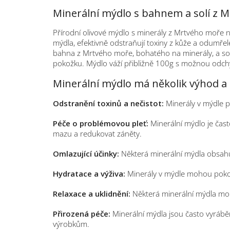
Minerální mýdlo s bahnem a solí z 
Přírodní olivové mýdlo s minerály z Mrtvého moře n
mýdla, efektivně odstraňují toxiny z kůže a odumře
bahna z Mrtvého moře, bohatého na minerály, a soli,
pokožku. Mýdlo váží přibližně 100g s možnou odch
Minerální mýdlo má několik výhod a 
Odstranění toxinů a nečistot:
Minerály v mýdle p
Péče o problémovou pleť:
Minerální mýdlo je čas
mazu a redukovat záněty.
Omlazující účinky:
Některá minerální mýdla obsahují
Hydratace a výživa:
Minerály v mýdle mohou pokožk
Relaxace a uklidnění:
Některá minerální mýdla moho
Přirozená péče:
Minerální mýdla jsou často vyráběna
výrobkům.