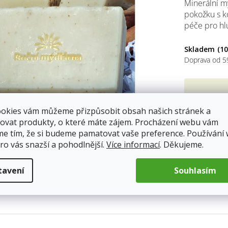
Minerální m
0,0
pokožku s k
z
péče pro hl
5
hvěz
Skladem
(10
Doprava od 5
129 K
ookies vám můžeme přizpůsobit obsah našich stránek a
Měrná
cena:
ovat produkty, o které máte zájem. Procházení webu vám
me tím, že si budeme pamatovat vaše preference. Používání
ro vás snazší a pohodlnější.
Více informací
. Děkujeme.
tavení
Souhlasím