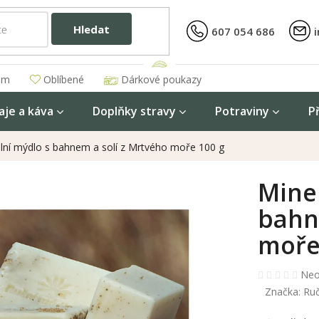
Hledat
607 054 686
am
Oblíbené
Dárkové poukazy
aje a káva
Doplňky stravy
Potraviny
P
lní mýdlo s bahnem a solí z Mrtvého moře 100 g
Mine
bahn
moře
Prů
Neo
hod
Značka:
Ruč
pro
je