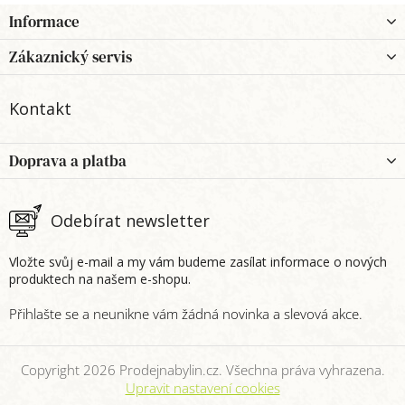
Z
Informace
á
p
Zákaznický servis
a
t
Kontakt
í
Doprava a platba
Odebírat newsletter
Vložte svůj e-mail a my vám budeme zasílat informace o nových
produktech na našem e-shopu.
Copyright 2026
Prodejnabylin.cz
. Všechna práva vyhrazena.
Upravit nastavení cookies