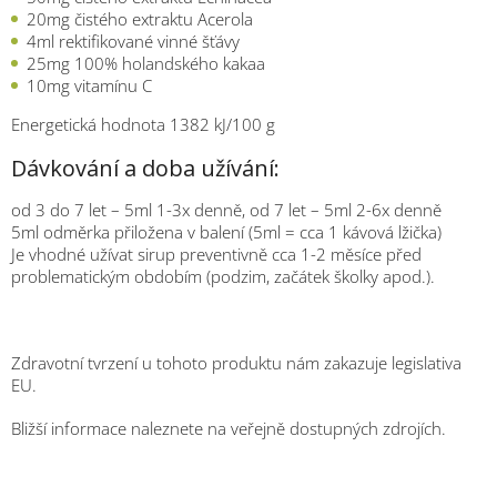
20mg čistého extraktu Acerola
4ml rektifikované vinné šťávy
25mg 100% holandského kakaa
10mg vitamínu C
Energetická hodnota 1382 kJ/100 g
Dávkování a doba užívání:
od 3 do 7 let – 5ml 1-3x denně, od 7 let – 5ml 2-6x denně
5ml odměrka přiložena v balení (5ml = cca 1 kávová lžička)
Je vhodné užívat sirup preventivně cca 1-2 měsíce před
problematickým obdobím (podzim, začátek školky apod.).
Zdravotní tvrzení u tohoto produktu nám zakazuje legislativa
EU.
Bližší informace naleznete na veřejně dostupných zdrojích.