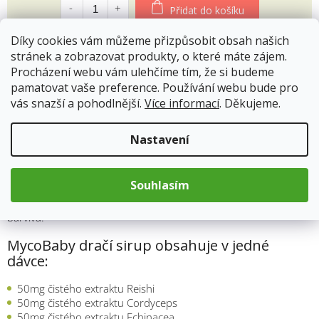
cena:
Přidat do košíku
Díky cookies vám můžeme přizpůsobit obsah našich
stránek a zobrazovat produkty, o které máte zájem.
Procházení webu vám ulehčíme tím, že si budeme
pamatovat vaše preference. Používání webu bude pro
Popis
Hodnocení
vás snazší a pohodlnější.
Více informací
. Děkujeme.
Nastavení
Poznámka:
Produkt není určen pro děti do 3 let, pro těhotné a kojící.
Souhlasím
Nepřekračujte doporučené denní dávkování. Uchovávejte mimo
dosah dětí. Neobsahuje efedrin, lepek, konzervační látky ani
barviva.
MycoBaby dračí sirup obsahuje v jedné
dávce:
50mg čistého extraktu Reishi
50mg čistého extraktu Cordyceps
50mg čistého extraktu Echinacea