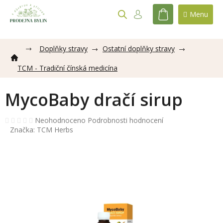
Přejít
na
NÁKUPNÍ
obsah
KOŠÍK
Doplňky stravy
Ostatní doplňky stravy
TCM - Tradiční čínská medicína
MycoBaby dračí sirup
Průměrné
Neohodnoceno
Podrobnosti hodnocení
hodnocení
Značka:
TCM Herbs
produktu
je
0,0
z
5
hvězdiček.