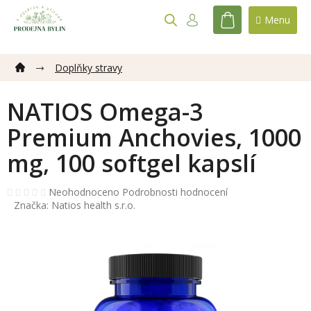
Přejít
na
NÁKUPNÍ
obsah
KOŠÍK
Doplňky stravy
NATIOS Omega-3
Premium Anchovies, 1000
mg, 100 softgel kapslí
Průměrné
Neohodnoceno
Podrobnosti hodnocení
hodnocení
Značka:
Natios health s.r.o.
produktu
je
0,0
z
5
hvězdiček.