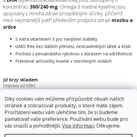
a
DHA
(kyselina dokosahexaenová) jsou zastoupeny o
koncentraci
360/240 mg
. Omega-3 mastné kyseliny jsou
spojovány s mnoha zdraví prospěšnými účinky. přičemž
mezi nejznámější patří především podpora zdraví
mozku a
srdce
.
S extra vitamínem E pro navýšení stability
GMO free bez dalších příměsí, nestravitelných látek a éček
Pochází z peruánského rybolovu s důrazem na udržitelnost
Prémiové ančovičky lovené v otevřených vodách
Již brzy skladem
Doprava od 59Kč
Díky cookies vám můžeme přizpůsobit obsah našich
349 Kč
stránek a zobrazovat produkty, o které máte zájem.
Procházení webu vám ulehčíme tím, že si budeme
Měrná
cena:
pamatovat vaše preference. Používání webu bude pro
vás snazší a pohodlnější.
Více informací
. Děkujeme.