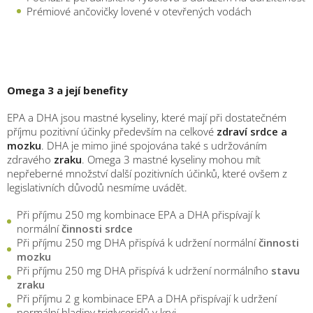
Prémiové ančovičky lovené v otevřených vodách
Omega 3 a její benefity
EPA a DHA jsou mastné kyseliny, které mají při dostatečném
příjmu pozitivní účinky především na celkové
zdraví srdce a
mozku
. DHA je mimo jiné spojována také s udržováním
zdravého
zraku
. Omega 3 mastné kyseliny mohou mít
nepřeberné množství další pozitivních účinků, které ovšem z
legislativních důvodů nesmíme uvádět.
Při příjmu 250 mg kombinace EPA a DHA přispívají k
normální
činnosti srdce
Při příjmu 250 mg DHA přispívá k udržení normální
činnosti
mozku
Při příjmu 250 mg DHA přispívá k udržení normálního
stavu
zraku
Při příjmu 2 g kombinace EPA a DHA přispívají k udržení
normální hladiny triglyceridů v krvi