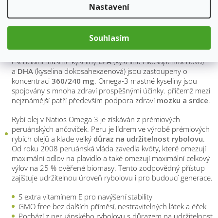
Popis
Hodnocení
Nastavení
Souhlasím
Natios Omega 3 obsahuje ve dvou softgelových
kapslích
2000 mg rybího oleje
, přičemž nejdůležitější
esenciální mastné kyseliny
EPA
(kyselina eikosapentaenová)
a
DHA
(kyselina dokosahexaenová) jsou zastoupeny o
koncentraci
360/240 mg
. Omega-3 mastné kyseliny jsou
spojovány s mnoha zdraví prospěšnými účinky. přičemž mezi
nejznámější patří především podpora zdraví
mozku a srdce
.
Rybí olej v Natios Omega 3 je získáván z prémiových
peruánských ančoviček. Peru je lídrem ve výrobě prémiových
rybích olejů a klade velký
důraz na udržitelnost rybolovu
.
Od roku 2008 peruánská vláda zavedla kvóty, které omezují
maximální odlov na plavidlo a také omezují maximální celkový
výlov na 25 % ověřené biomasy. Tento zodpovědný přístup
zajišťuje udržitelnou úroveň rybolovu i pro budoucí generace.
S extra vitamínem E pro navýšení stability
GMO free bez dalších příměsí, nestravitelných látek a éček
Pochází z peruánského rybolovu s důrazem na udržitelnost