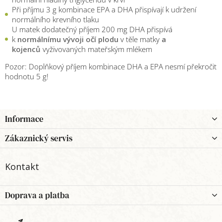
Při příjmu 3 g kombinace EPA a DHA přispívají k udržení
normálního krevního tlaku
U matek dodatečný příjem 200 mg DHA přispívá
k
normálnímu vývoji očí plodu
v těle matky
a
kojenců
vyživovaných mateřským mlékem
Pozor: Doplňkový příjem kombinace DHA a EPA nesmí překročit
hodnotu 5 g!
Z
Informace
á
p
Zákaznický servis
a
t
Kontakt
í
Doprava a platba